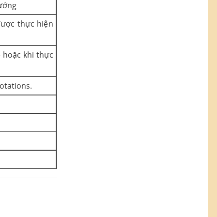
hướng
được thực hiện
ề hoặc khi thực
otations.