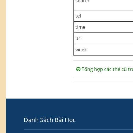
search
tel
time
url
week
Tổng hợp các thẻ cũ t
Danh Sách Bài Học