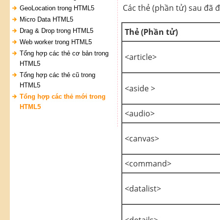
Các thẻ (phần tử) sau đã 
GeoLocation trong HTML5
Micro Data HTML5
Thẻ (Phần tử)
Drag & Drop trong HTML5
Web worker trong HTML5
Tổng hợp các thẻ cơ bản trong
<article>
HTML5
Tổng hợp các thẻ cũ trong
HTML5
<aside >
Tổng hợp các thẻ mới trong
HTML5
<audio>
<canvas>
<command>
<datalist>
<details>