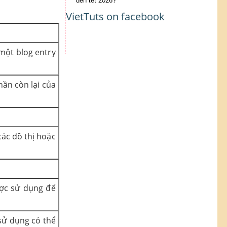
đến tết 2026?
VietTuts on facebook
 một blog entry
hần còn lại của
các đồ thị hoặc
ược sử dụng để
sử dụng có thể