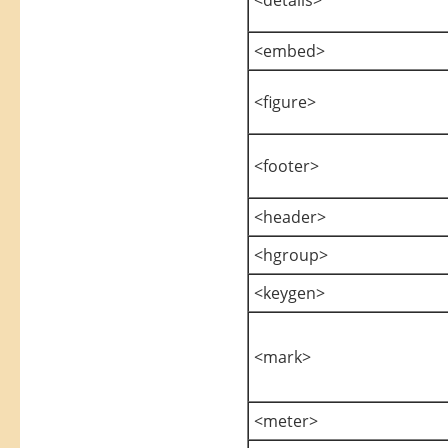
<embed>
<figure>
<footer>
<header>
<hgroup>
<keygen>
<mark>
<meter>