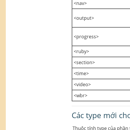
<nav>
<output>
<progress>
<ruby>
<section>
<time>
<video>
<wbr>
Các type mới ch
Thuộc tính type của phần t