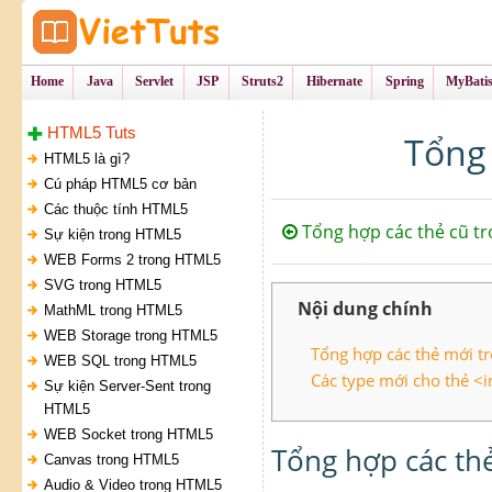
Tự Học Lập Tr
VietTu
Home
Java
Servlet
JSP
Struts2
Hibernate
Spring
MyBati
HTML5 Tuts
Tổng
HTML5 là gì?
Cú pháp HTML5 cơ bản
Các thuộc tính HTML5
Tổng hợp các thẻ cũ t
Sự kiện trong HTML5
WEB Forms 2 trong HTML5
SVG trong HTML5
Nội dung chính
MathML trong HTML5
WEB Storage trong HTML5
Tổng hợp các thẻ mới 
WEB SQL trong HTML5
Các type mới cho thẻ <
Sự kiện Server-Sent trong
HTML5
WEB Socket trong HTML5
Tổng hợp các th
Canvas trong HTML5
Audio & Video trong HTML5