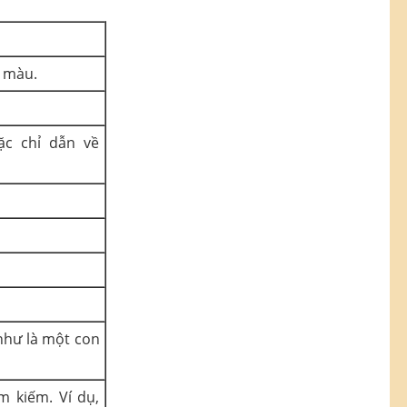
 màu.
ặc chỉ dẫn về
 như là một con
 kiếm. Ví dụ,