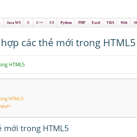
ình Online
ts
s
Java WS
C
C++
C#
Python
PHP
Excel
VBA
Web
S
 hợp các thẻ mới trong HTML5
rong HTML5
trong HTML5
input>
ẻ mới trong HTML5