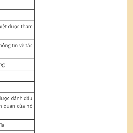
 biệt được tham
hông tin về tác
ng
 được đánh dấu
ên quan của nó
ĩa