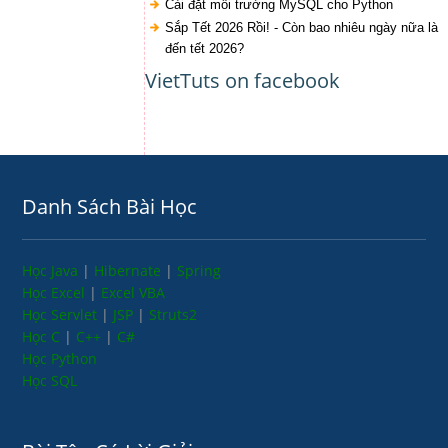
Cài đặt môi trường MySQL cho Python
Sắp Tết 2026 Rồi! - Còn bao nhiêu ngày nữa là
đến tết 2026?
VietTuts on facebook
Danh Sách Bài Học
Học Java
|
Hibernate
|
Spring
Học Excel
|
Excel VBA
Học Servlet
|
JSP
|
Struts2
Học C
|
C++
|
C#
Học Python
Học SQL