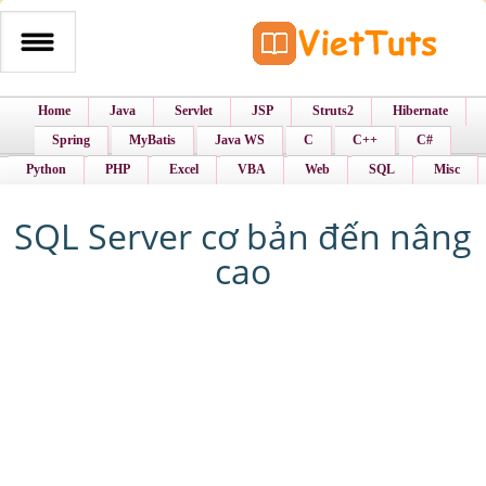
Home
Java
Servlet
JSP
Struts2
Hibernate
Spring
MyBatis
Java WS
C
C++
C#
Python
PHP
Excel
VBA
Web
SQL
Misc
SQL Server cơ bản đến nâng
cao