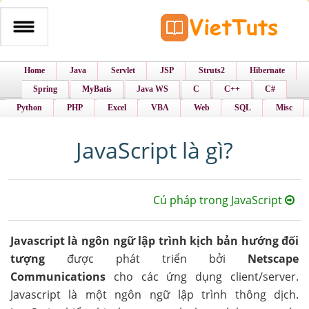
Home
Java
Servlet
JSP
Struts2
Hibernate
Spring
MyBatis
Java WS
C
C++
C#
Python
PHP
Excel
VBA
Web
SQL
Misc
JavaScript là gì?
Cú pháp trong JavaScript
Javascript là ngôn ngữ lập trình kịch bản hướng đối
tượng
được phát triển bởi
Netscape
Communications
cho các ứng dụng client/server.
Javascript là một ngôn ngữ lập trình thông dịch.