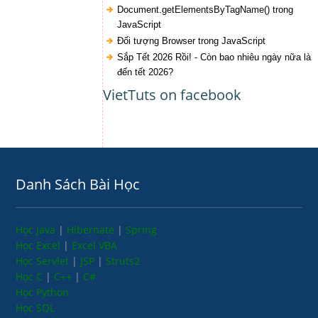
Document.getElementsByTagName() trong
JavaScript
Đối tượng Browser trong JavaScript
Sắp Tết 2026 Rồi! - Còn bao nhiêu ngày nữa là
đến tết 2026?
VietTuts on facebook
Danh Sách Bài Học
Học Java
|
Hibernate
|
Spring
Học Excel
|
Excel VBA
Học Servlet
|
JSP
|
Struts2
Học C
|
C++
|
C#
Học Python
Học SQL