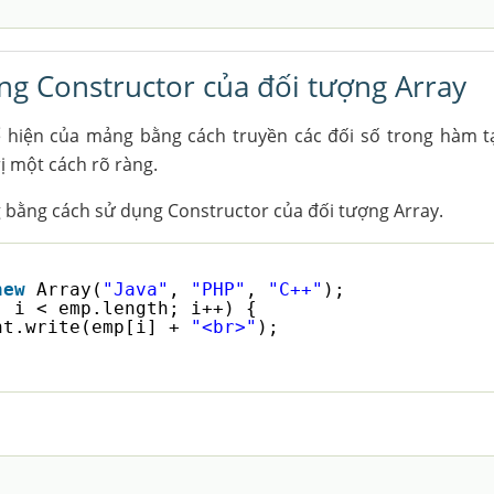
ng Constructor của đối tượng Array
ể hiện của mảng bằng cách truyền các đối số trong hàm t
ị một cách rõ ràng.
ng bằng cách sử dụng Constructor của đối tượng Array.
new
Array(
"Java"
, 
"PHP"
, 
"C++"
);
; i < emp.length; i++) {
nt.write(emp[i] + 
"<br>"
);