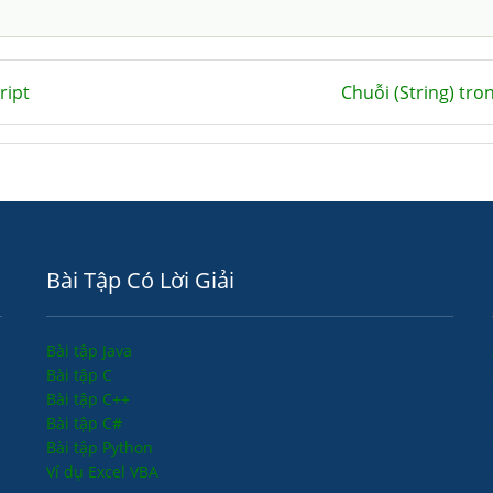
ript
Chuỗi (String) tro
Bài Tập Có Lời Giải
Bài tập Java
Bài tập C
Bài tập C++
Bài tập C#
Bài tập Python
Ví dụ Excel VBA