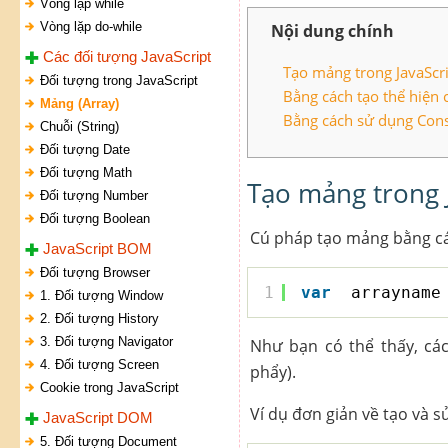
Vòng lặp while
Vòng lặp do-while
Nội dung chính
Các đối tượng JavaScript
Tạo mảng trong JavaScr
Đối tượng trong JavaScript
Bằng cách tạo thể hiện 
Mảng (Array)
Bằng cách sử dụng Cons
Chuỗi (String)
Đối tượng Date
Đối tượng Math
Tạo mảng trong 
Đối tượng Number
Đối tượng Boolean
Cú pháp tạo mảng bằng cá
JavaScript BOM
Đối tượng Browser
1
var
arrayname
1. Đối tượng Window
2. Đối tượng History
3. Đối tượng Navigator
Như bạn có thể thấy, các
4. Đối tượng Screen
phẩy).
Cookie trong JavaScript
Ví dụ đơn giản về tạo và 
JavaScript DOM
5. Đối tượng Document