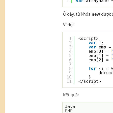
1
var
arrayname 
Ở đây, từ khóa
new
được s
Ví dụ:
1
<script>
2
var
i;
3
var
emp =
4
emp[0] = 
5
emp[1] = 
6
emp[2] = 
7
8
for
(i = 
9
docum
10
}
11
</script>
Kết quả:
Java

PHP
