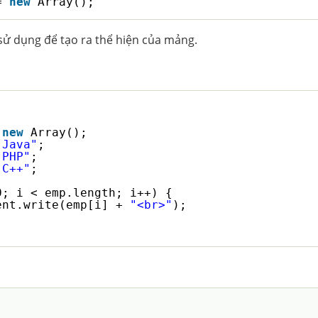
= 
new
Array();
ử dụng để tạo ra thể hiện của mảng.
 
new
Array();
"Java"
;
"PHP"
;
"C++"
;
0; i < emp.length; i++) {
ent.write(emp[i] + 
"<br>"
);