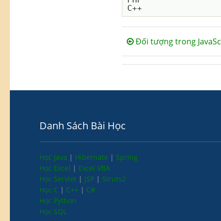
Đối tượng trong JavaSc
Danh Sách Bài Học
Học Java
|
Hibernate
|
Spring
Học Excel
|
Excel VBA
Học Servlet
|
JSP
|
Struts2
Học C
|
C++
|
C#
Học Python
Học SQL