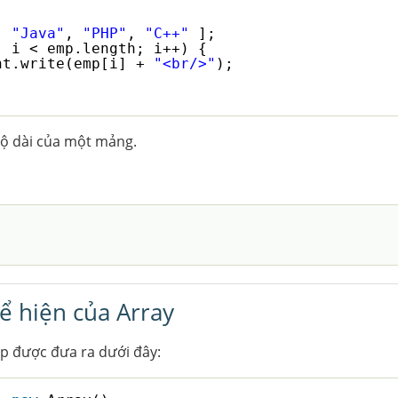
[ 
"Java"
, 
"PHP"
, 
"C++"
];
; i < emp.length; i++) {
nt.write(emp[i] + 
"<br/>"
);
 độ dài của một mảng.
ể hiện của Array
p được đưa ra dưới đây: