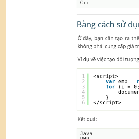
Bằng cách sử dụ
Ở đây, bạn cần tạo ra th
không phải cung cấp giá tr
Ví dụ về việc tạo đối tượ
1
<script>
2
var
emp = 
3
for
(i = 0
4
docume
5
}
6
</script>
Kết quả:
Java

PHP
