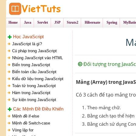
Tự Học Lập Tr
VietTu
Home
Java
Servlet
JSP
Struts2
Hibernate
Spring
MyBati
Học JavaScript
Mả
JavaScript là gì?
Cú pháp trong JavaScript
Nhúng JavaScript vào HTML
Đối tượng trong JavaSc
Biến trong JavaScript
Biến toàn cầu JavaScript
Kiểu dữ liệu trong JavaScript
Mảng (Array) trong JavaS
Toán tử trong JavaScript
Hàm trong JavaScript
Có 3 cách để tạo mảng tro
Sự kiện trong JavaScript
Theo mảng chữ.
Các Mệnh Đề Điều Khiển
Bằng cách tạo thể hiện
Mệnh đề if-else
Mệnh đề Switch-case
Bằng cách sử dụng Cons
Vòng lặp for