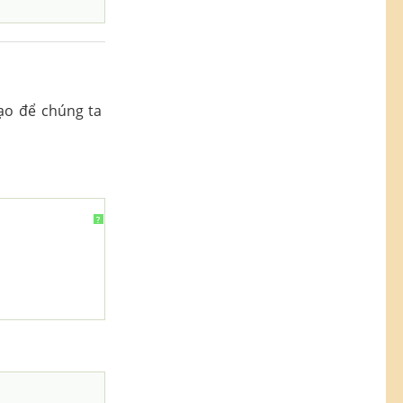
ạo để chúng ta
?