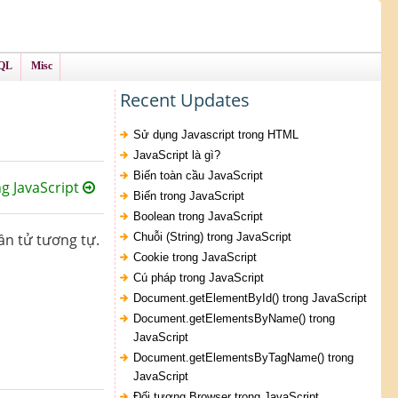
QL
Misc
Recent Updates
Sử dụng Javascript trong HTML
JavaScript là gì?
Biến toàn cầu JavaScript
ng JavaScript
Biến trong JavaScript
Boolean trong JavaScript
ần tử tương tự.
Chuỗi (String) trong JavaScript
Cookie trong JavaScript
Cú pháp trong JavaScript
Document.getElementById() trong JavaScript
Document.getElementsByName() trong
JavaScript
Document.getElementsByTagName() trong
JavaScript
Đối tượng Browser trong JavaScript