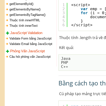
getElementById()
1
<script>
2
var
emp = 
getElementsByName()
3
for
(i = 0
getElementsByTagName()
4
docume
Thuộc tính innerHTML
5
}
6
</script>
Thuộc tính innerText
JavaScript Validation
Thuộc tính .length trả về
Validate Form bằng JavaScript
Validate Email bằng JavaScript
Kết quả:
Phỏng Vấn JavaScript
Câu hỏi phỏng vấn JavaScript
Java

PHP

Bằng cách tạo th
Cú pháp tạo mảng trực tiế