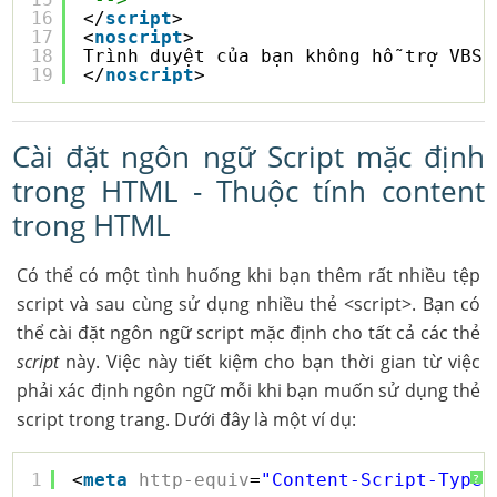
16
</
script
>
17
<
noscript
>
18
Trình duyệt của bạn không hỗ trợ VBSc
19
</
noscript
>
Cài đặt ngôn ngữ Script mặc định
trong HTML - Thuộc tính content
trong HTML
Có thể có một tình huống khi bạn thêm rất nhiều tệp
script và sau cùng sử dụng nhiều thẻ <script>. Bạn có
thể cài đặt ngôn ngữ script mặc định cho tất cả các thẻ
script
này. Việc này tiết kiệm cho bạn thời gian từ việc
phải xác định ngôn ngữ mỗi khi bạn muốn sử dụng thẻ
script trong trang. Dưới đây là một ví dụ:
1
<
meta
http-equiv
=
"Content-Script-Type"
?