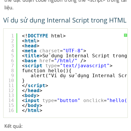
thể đặt đoạn code nguồn trong thẻ <script> trong tài
liệu.
Ví dụ sử dụng Internal Script trong HTML
1
<!
DOCTYPE
html>
?
2
<
html
>
3
<
head
>
4
<
meta
charset
=
"UTF-8"
>
5
<
title
>Sử dụng Internal Script trong 
6
<
base
href
=
"/html/"
/>
7
<
script
type
=
"text/javascript"
>
8
function hello(){
9
alert("Ví dụ sử dụng Internal Scri
10
}
11
</
script
>
12
</
head
>
13
<
body
>
14
<
input
type
=
"button"
onclick
=
"hello()
15
</
body
>
16
</
html
>
Kết quả: