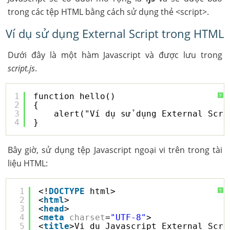
trong các tệp HTML bằng cách sử dụng thẻ <script>.
Ví dụ sử dụng External Script trong HTML
Dưới đây là một hàm Javascript và được lưu trong
script.js
.
1
function hello()
?
2
{
3
alert("Ví dụ sử dụng External Scri
4
}
Bây giờ, sử dụng tệp Javascript ngoại vi trên trong tài
liệu HTML:
1
<!
DOCTYPE
html>
?
2
<
html
>
3
<
head
>
4
<
meta
charset
=
"UTF-8"
>
5
<
title
>Vi du Javascript External Scri