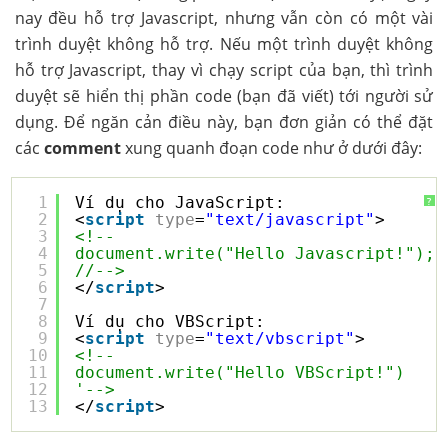
nay đều hỗ trợ Javascript, nhưng vẫn còn có một vài
trình duyệt không hỗ trợ. Nếu một trình duyệt không
hỗ trợ Javascript, thay vì chạy script của bạn, thì trình
duyệt sẽ hiển thị phần code (bạn đã viết) tới người sử
dụng. Để ngăn cản điều này, bạn đơn giản có thể đặt
các
comment
xung quanh đoạn code như ở dưới đây:
1
Ví dụ cho JavaScript:
?
2
<
script
type
=
"text/javascript"
>
3
<!--
4
document.write("Hello Javascript!");
5
//-->
6
</
script
>
7
8
Ví dụ cho VBScript:
9
<
script
type
=
"text/vbscript"
>
10
<!--
11
document.write("Hello VBScript!")
12
'-->
13
</
script
>