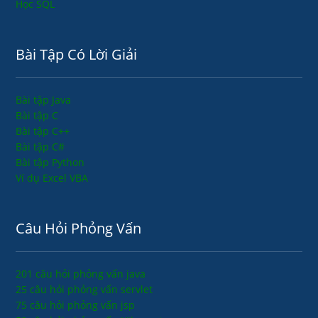
Học SQL
Bài Tập Có Lời Giải
Bài tập Java
Bài tập C
Bài tập C++
Bài tập C#
Bài tập Python
Ví dụ Excel VBA
Câu Hỏi Phỏng Vấn
201 câu hỏi phỏng vấn java
25 câu hỏi phỏng vấn servlet
75 câu hỏi phỏng vấn jsp