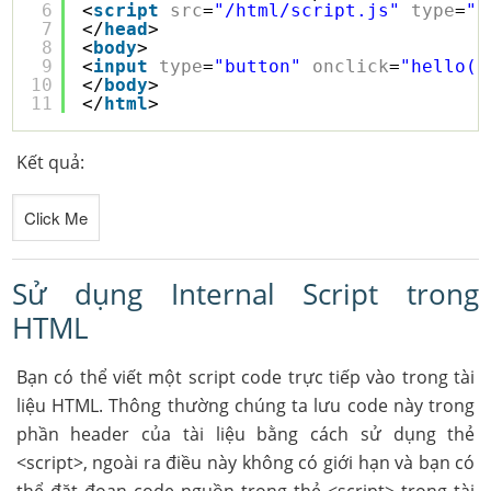
6
<
script
src
=
"/html/script.js"
type
=
"t
7
</
head
>
8
<
body
>
9
<
input
type
=
"button"
onclick
=
"hello()
10
</
body
>
11
</
html
>
Kết quả:
Sử dụng Internal Script trong
HTML
Bạn có thể viết một script code trực tiếp vào trong tài
liệu HTML. Thông thường chúng ta lưu code này trong
phần header của tài liệu bằng cách sử dụng thẻ
<script>, ngoài ra điều này không có giới hạn và bạn có