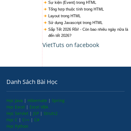
Sự kiện (Event) trong HTML
Tổng hợp thuộc tính trong HTML
Layout trong HTML
Sử dụng Javascript trong HTML
Sắp Tết 2026 Rồi! - Còn bao nhiêu ngày nữa là
đến tết 2026?
VietTuts on facebook
Danh Sách Bài Học
Học Java
|
Hibernate
|
Spring
Học Excel
|
Excel VBA
Học Servlet
|
JSP
|
Struts2
Học C
|
C++
|
C#
Học Python