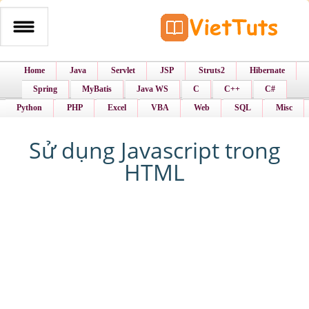
Home
Java
Servlet
JSP
Struts2
Hibernate
Spring
MyBatis
Java WS
C
C++
C#
Python
PHP
Excel
VBA
Web
SQL
Misc
Sử dụng Javascript trong
HTML