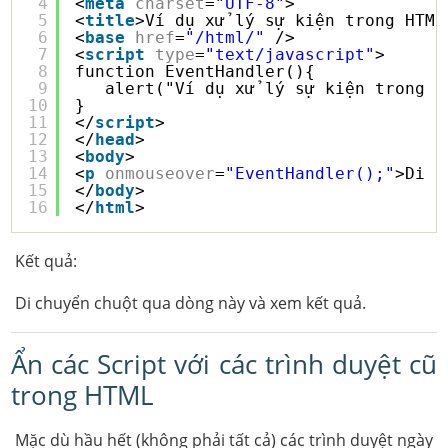
4
<
meta
charset
=
"UTF-8"
>
5
<
title
>Ví dụ xử lý sự kiện trong HTML
6
<
base
href
=
"/html/"
/>
7
<
script
type
=
"text/javascript"
>
8
function EventHandler(){
9
alert("Ví dụ xử lý sự kiện trong H
10
}
11
</
script
>
12
</
head
>
13
<
body
>
14
<
p
onmouseover
=
"EventHandler();"
>Di c
15
</
body
>
16
</
html
>
Kết quả:
Di chuyển chuột qua dòng này và xem kết quả.
Ẩn các Script với các trình duyệt cũ
trong HTML
Mặc dù hầu hết (không phải tất cả) các trình duyệt ngày