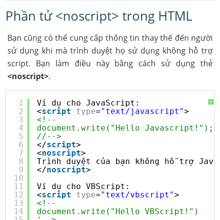
Phần tử <noscript> trong HTML
Bạn cũng có thể cung cấp thông tin thay thế đến người
sử dụng khi mà trình duyệt họ sử dụng không hỗ trợ
script. Bạn làm điều này bằng cách sử dụng thẻ
<noscript>
.
1
Ví dụ cho JavaScript:
?
2
<
script
type
=
"text/javascript"
>
3
<!--
4
document.write("Hello Javascript!");
5
//-->
6
</
script
>
7
<
noscript
>
8
Trình duyệt của bạn không hỗ trợ Java
9
</
noscript
>
10
11
Ví dụ cho VBScript:
12
<
script
type
=
"text/vbscript"
>
13
<!--
14
document.write("Hello VBScript!")
15
'-->