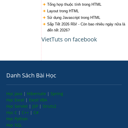
Tổng hợp thuộc tính trong HTML
Layout trong HTML
Sử dụng Javascript trong HTML
Sắp Tết 2026 Rồi! - Còn bao nhiêu ngày nữa là
đến tết 2026?
VietTuts on facebook
Danh Sách Bài Học
Học Java
|
Hibernate
|
Spring
Học Excel
|
Excel VBA
Học Servlet
|
JSP
|
Struts2
Học C
|
C++
|
C#
Học Python
Học SQL