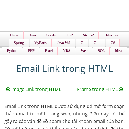
Home
Java
Servlet
JSP
Struts2
Hibernate
Spring
MyBatis
Java WS
C
C++
C#
Python
PHP
Excel
VBA
Web
SQL
Misc
Email Link trong HTML
Image Link trong HTML
Frame trong HTML
Email Link trong HTML được sử dụng để mở form soạn
thảo email từ một trang web, nhưng điều này có thể
gây ra các vấn đề về spam cho tài khoản email của bạn.
Có một số người có thể chạy các chương trình để thu