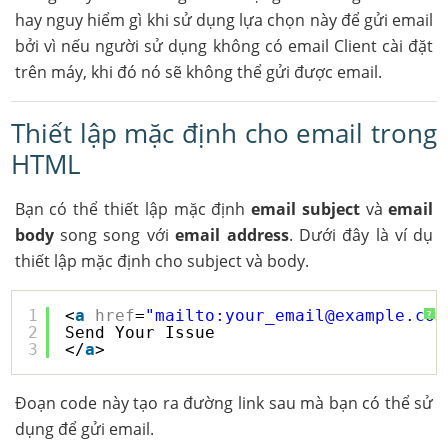
hay nguy hiểm gì khi sử dụng lựa chọn này để gửi email
bởi vì nếu người sử dụng không có email Client cài đặt
trên máy, khi đó nó sẽ không thể gửi được email.
Thiết lập mặc định cho email trong
HTML
Bạn có thể thiết lập mặc định
email subject
và
email
body
song song với
email address
. Dưới đây là ví dụ
thiết lập mặc định cho subject và body.
1
<
a
href
=
"mailto:your_email@example.com
?
2
Send Your Issue
3
</
a
>
Đoạn code này tạo ra đường link sau mà bạn có thể sử
dụng để gửi email.