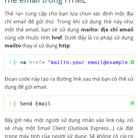
Thẻ <a> cung cấp cho bạn lựa chọn xác định một địa
chỉ email để gửi thư. Trong khi sử dụng thẻ này như
một thẻ email, bạn sẽ sử dụng
mailto: địa chỉ email
cùng với thuộc tính
href
. Dưới đây là cú pháp sử dụng
mailto
thay vì sử dụng
http
:
1
<
a
href
= 
"mailto:your_email@example.co
?
Đoạn code này tạo ra đường link sau mà bạn có thể sử
dụng để gửi email.
1
Send Email 
?
Bây giờ nếu một người sử dụng nhấn vào link này, nó
sẽ chạy một Email Client (Outlook Express…) cài đặt
trong máy tính của người sử dụng. Sẽ không có rủi ro