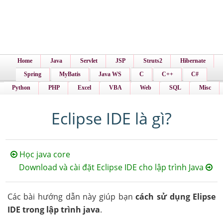
Home
Java
Servlet
JSP
Struts2
Hibernate
Spring
MyBatis
Java WS
C
C++
C#
Python
PHP
Excel
VBA
Web
SQL
Misc
Eclipse IDE là gì?
Học java core
Download và cài đặt Eclipse IDE cho lập trình Java
Các bài hướng dẫn này giúp bạn
cách sử dụng Elipse
IDE trong lập trình java
.