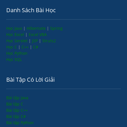
Danh Sách Bài Học
Học Java
|
Hibernate
|
Spring
Học Excel
|
Excel VBA
Học Servlet
|
JSP
|
Struts2
Học C
|
C++
|
C#
Học Python
Học SQL
Bài Tập Có Lời Giải
Bài tập Java
Bài tập C
Bài tập C++
Bài tập C#
Bài tập Python