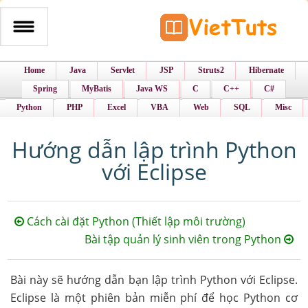
Home
Java
Servlet
JSP
Struts2
Hibernate
Spring
MyBatis
Java WS
C
C++
C#
Python
PHP
Excel
VBA
Web
SQL
Misc
Hướng dẫn lập trình Python
với Eclipse
Cách cài đặt Python (Thiết lập môi trường)
Bài tập quản lý sinh viên trong Python
Bài này sẽ hướng dẫn bạn lập trình Python với Eclipse.
Eclipse là một phiên bản miễn phí để học Python cơ