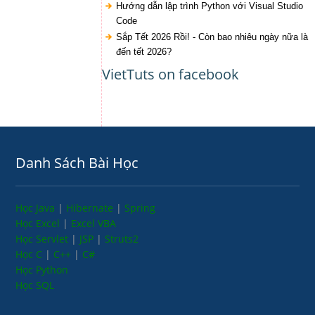
Hướng dẫn lập trình Python với Visual Studio
Code
Sắp Tết 2026 Rồi! - Còn bao nhiêu ngày nữa là
đến tết 2026?
VietTuts on facebook
Danh Sách Bài Học
Học Java
|
Hibernate
|
Spring
Học Excel
|
Excel VBA
Học Servlet
|
JSP
|
Struts2
Học C
|
C++
|
C#
Học Python
Học SQL