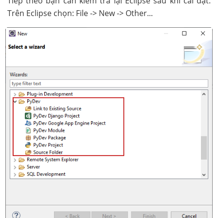
Tiếp theo bạn cần kiểm tra lại Eclipse sau khi cài đặt.
Trên Eclipse chọn: File -> New -> Other...