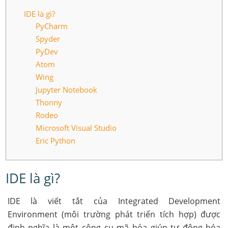
IDE là gì?
PyCharm
Spyder
PyDev
Atom
Wing
Jupyter Notebook
Thonny
Rodeo
Microsoft Visual Studio
Eric Python
IDE là gì?
IDE là viết tắt của Integrated Development
Environment (môi trường phát triển tích hợp) được
định nghĩa là một công cụ mã hóa giúp tự động hóa