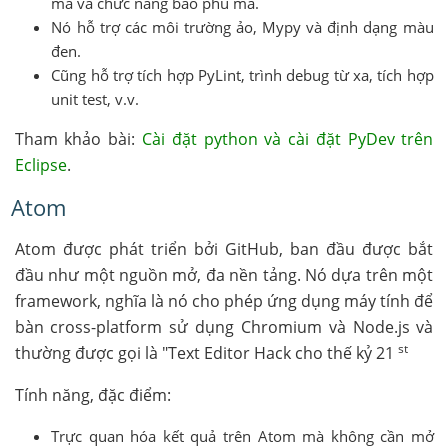
mã và chức năng bao phủ mã.
Nó hỗ trợ các môi trường ảo, Mypy và định dạng màu
đen.
Cũng hỗ trợ tích hợp PyLint, trình debug từ xa, tích hợp
unit test, v.v.
Tham khảo bài:
Cài đặt python và cài đặt PyDev trên
Eclipse
.
Atom
Atom được phát triển bởi GitHub, ban đầu được bắt
đầu như một nguồn mở, đa nền tảng. Nó dựa trên một
framework, nghĩa là nó cho phép ứng dụng máy tính để
bàn cross-platform sử dụng Chromium và Node.js và
st
thường được gọi là "Text Editor Hack cho thế kỷ 21
Tính năng, đặc điểm:
Trực quan hóa kết quả trên Atom mà không cần mở