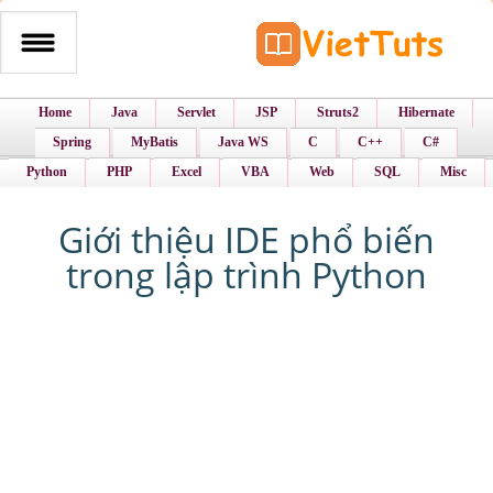
Home
Java
Servlet
JSP
Struts2
Hibernate
Spring
MyBatis
Java WS
C
C++
C#
Python
PHP
Excel
VBA
Web
SQL
Misc
Giới thiệu IDE phổ biến
trong lập trình Python