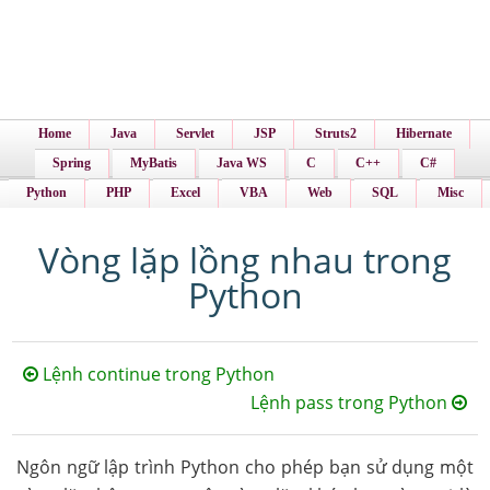
Home
Java
Servlet
JSP
Struts2
Hibernate
Spring
MyBatis
Java WS
C
C++
C#
Python
PHP
Excel
VBA
Web
SQL
Misc
Vòng lặp lồng nhau trong
Python
Lệnh continue trong Python
Lệnh pass trong Python
Ngôn ngữ lập trình Python cho phép bạn sử dụng một