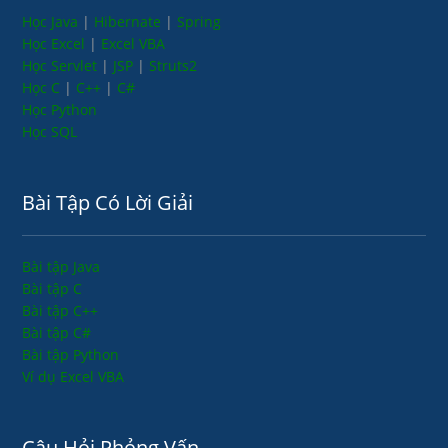
Học Java
|
Hibernate
|
Spring
Học Excel
|
Excel VBA
Học Servlet
|
JSP
|
Struts2
Học C
|
C++
|
C#
Học Python
Học SQL
Bài Tập Có Lời Giải
Bài tập Java
Bài tập C
Bài tập C++
Bài tập C#
Bài tập Python
Ví dụ Excel VBA
Câu Hỏi Phỏng Vấn