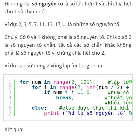
Định nghĩa:
số nguyên tố
là số lớn hơn 1 và chỉ chia hết
cho 1 và chính nó.
Ví dụ: 2, 3, 5, 7, 11, 13, 17, … là những số nguyên tố.
Chú ý: Số 0 và 1 không phải là số nguyên tố. Chỉ có số 2
là số nguyên tố chẵn, tất cả các số chẵn khác không
phải là số nguyên tố vì chúng chia hết cho 2.
Ví dụ sau sử dụng 2 vòng lặp for lồng nhau:
1
for
num 
in
range
(
2
, 
101
):    
#lặp từ 2
?
2
for
i 
in
range
(
2
, 
int
(num 
/
2
) 
+
1
3
if
num 
%
i 
=
=
0
:     
#num có c
4
break
;          
#thoát vòn
5
#khối lệnh
6
else
:    
#else được thực thi khi v
7
print
(
"%d là số nguyên tố"
%
(
Kết quả: