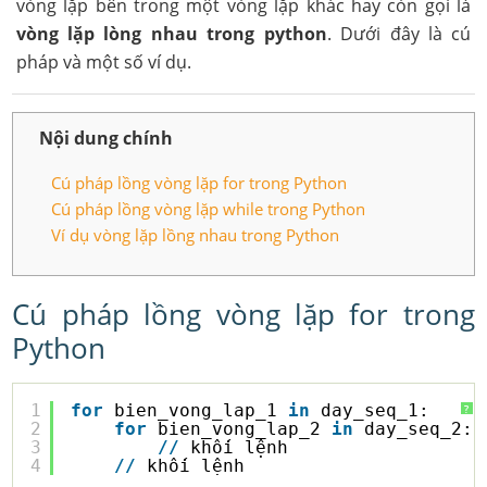
vòng lặp bên trong một vòng lặp khác hay còn gọi là
vòng lặp lòng nhau trong python
. Dưới đây là cú
pháp và một số ví dụ.
Nội dung chính
Cú pháp lồng vòng lặp for trong Python
Cú pháp lồng vòng lặp while trong Python
Ví dụ vòng lặp lồng nhau trong Python
Cú pháp lồng vòng lặp for trong
Python
1
for
bien_vong_lap_1 
in
day_seq_1:
?
2
for
bien_vong_lap_2 
in
day_seq_2:
3
/
/
khối lệnh
4
/
/
khối lệnh