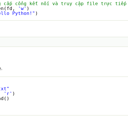
g cấp cổng kết nối và truy cập file trực tiếp
en(fd, 
'w'
)
ello Python!"
)
.
txt"
, 
'r'
)
ad()