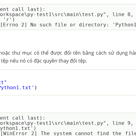
ent call last):

\workspace\py-test1\src\main\test.py", line 8,
hoặc thư mục có thể được đổi tên bằng cách sử dụng hà
 tệp nếu nó có đặc quyền thay đổi tệp.
xt"
Python1.txt'
)
ent call last):

\workspace\py-test1\src\main\test.py", line 9,
 [WinError 2] The system cannot find the file