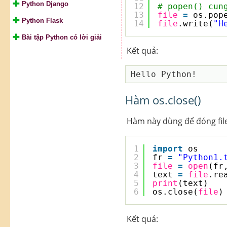
Python Django
12
# popen() cun
13
file
=
os.pop
Python Flask
14
file
.write(
"H
Bài tập Python có lời giải
Kết quả:
Hàm os.close()
Hàm này dùng để đóng file
1
import
os
2
fr 
=
"Python1.
3
file
=
open
(fr
4
text 
=
file
.re
5
print
(text)
6
os.close(
file
)
Kết quả: