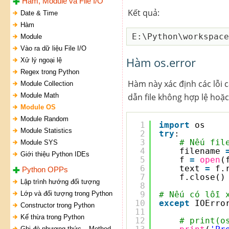
Hàm, Module và File I/O
Kết quả:
Date & Time
Hàm
Module
Vào ra dữ liệu File I/O
Hàm os.error
Xử lý ngoại lệ
Regex trong Python
Hàm này xác định các lỗi 
Module Collection
Module Math
dẫn file không hợp lệ hoặc
Module OS
Module Random
1
import
os
Module Statistics
2
try
:   
3
# Nếu fil
Module SYS
4
filename 
Giới thiệu Python IDEs
5
f 
=
open
(
6
text 
=
f.
Python OPPs
7
f.close()
Lập trình hướng đối tượng
8
Lớp và đối tượng trong Python
9
# Nếu có lỗi 
10
except
IOErro
Constructor trong Python
11
Kế thừa trong Python
12
# print(o
Ghi đè phương thức – Method