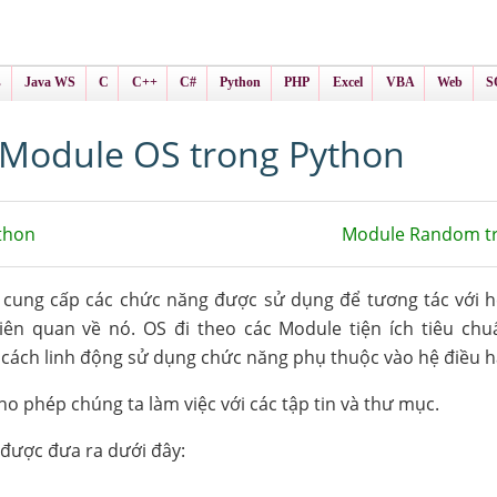
ình Online
ts
s
Java WS
C
C++
C#
Python
PHP
Excel
VBA
Web
S
Module OS trong Python
thon
Module Random t
cung cấp các chức năng được sử dụng để tương tác với h
iên quan về nó. OS đi theo các Module tiện ích tiêu chu
cách linh động sử dụng chức năng phụ thuộc vào hệ điều h
o phép chúng ta làm việc với các tập tin và thư mục.
được đưa ra dưới đây: