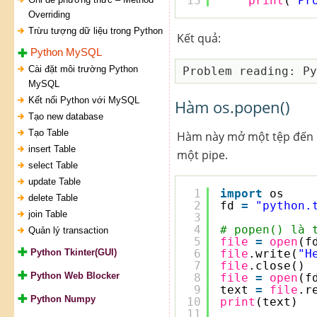
13
print
(
'Pr
Overriding
Trừu tượng dữ liệu trong Python
Kết quả:
Python MySQL
Cài đặt môi trường Python
MySQL
Kết nối Python với MySQL
Hàm os.popen()
Tạo new database
Tạo Table
Hàm này mở một tệp đến ho
insert Table
một pipe.
select Table
update Table
1
import
os
delete Table
2
fd 
=
"python.
join Table
3
4
# popen() là 
Quản lý transaction
5
file
=
open
(f
Python Tkinter(GUI)
6
file
.write(
"H
7
file
.close()
Python Web Blocker
8
file
=
open
(f
9
text 
=
file
.r
Python Numpy
10
print
(text)
11