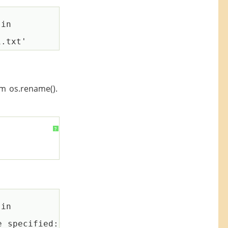
 in 
m os.rename().
?
 in 
 specified: 