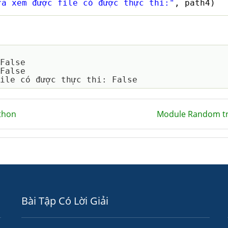
ra xem được file có được thực thi:"
, path4) 
False

False

thon
Module Random t
Bài Tập Có Lời Giải