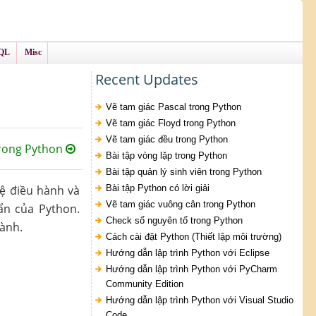
QL
Misc
Recent Updates
Vẽ tam giác Pascal trong Python
Vẽ tam giác Floyd trong Python
Vẽ tam giác đều trong Python
rong Python
Bài tập vòng lặp trong Python
Bài tập quản lý sinh viên trong Python
ệ điều hành và
Bài tập Python có lời giải
Vẽ tam giác vuông cân trong Python
ẩn của Python.
Check số nguyên tố trong Python
ành.
Cách cài đặt Python (Thiết lập môi trường)
Hướng dẫn lập trình Python với Eclipse
Hướng dẫn lập trình Python với PyCharm
Community Edition
Hướng dẫn lập trình Python với Visual Studio
Code