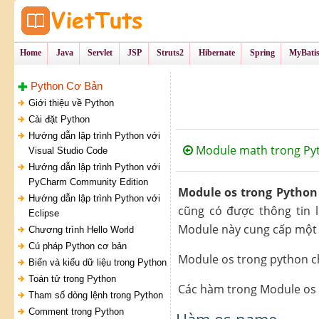
Tự Học Lập Tr
VietTu
Home
Java
Servlet
JSP
Struts2
Hibernate
Spring
MyBati
Python Cơ Bản
Giới thiệu về Python
Cài đặt Python
Hướng dẫn lập trình Python với
Module math trong Py
Visual Studio Code
Hướng dẫn lập trình Python với
PyCharm Community Edition
Module os trong Python
Hướng dẫn lập trình Python với
cũng có được thông tin l
Eclipse
Module này cung cấp một 
Chương trình Hello World
Cú pháp Python cơ bản
Module os trong python ch
Biến và kiểu dữ liệu trong Python
Toán tử trong Python
Các hàm trong Module os 
Tham số dòng lệnh trong Python
Comment trong Python
Hàm os.name