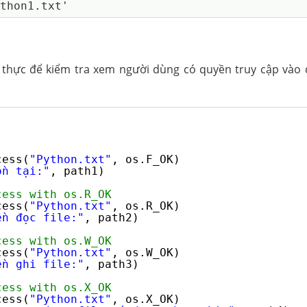
 thực để kiểm tra xem người dùng có quyền truy cập vào
cess(
"Python.txt"
, os.F_OK)   
ồn tại:"
, path1)   
cess with os.R_OK   
cess(
"Python.txt"
, os.R_OK)   
ền đọc file:"
, path2)   
cess with os.W_OK   
cess(
"Python.txt"
, os.W_OK)   
ền ghi file:"
, path3)   
cess with os.X_OK   
cess(
"Python.txt"
, os.X_OK)   