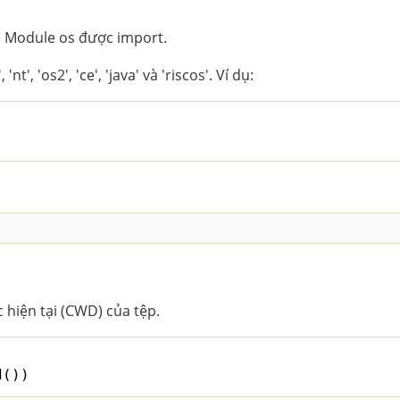
 Module os được import.
'nt', 'os2', 'ce', 'java' và 'riscos'. Ví dụ:
 
 hiện tại (CWD) của tệp.
d())