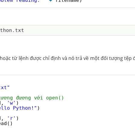
oblem reading: '
+
filename)
ặc từ lệnh được chỉ định và nó trả về một đối tượng tệp đ
txt"
tương đương với open()
d, 
'w'
)
ello Python!"
)
d, 
'r'
)
ead()