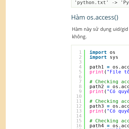
Hàm os.access()
Hàm này sử dụng uid/gid
không.
1
import
os   
2
import
sys  
3
4
path1 
=
os.ac
5
print
(
"File t
6
7
# Checking ac
8
path2 
=
os.ac
9
print
(
"Có quy
10
11
# Checking ac
12
path3 
=
os.ac
13
print
(
"Có quy
14
15
# Checking ac
16
path4 
=
os.ac