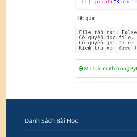
17
print
(
"Kiểm t
Kết quả:
File tồn tại: False

Có quyền đọc file: 
Có quyền ghi file: 
Module math trong Py
Danh Sách Bài Học