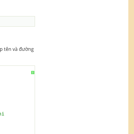
ợp tên và đường
?
   
hi       