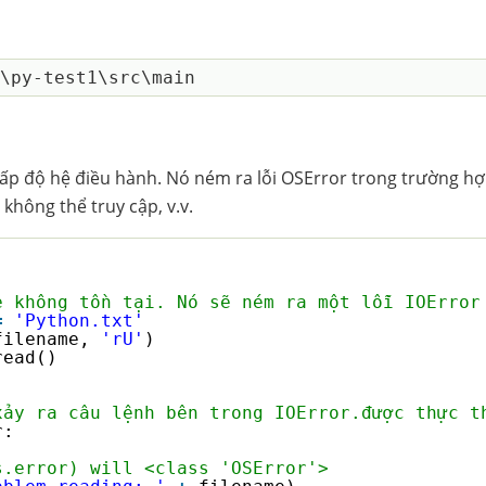
cấp độ hệ điều hành. Nó ném ra lỗi OSError trong trường h
 không thể truy cập, v.v.
e không tồn tại. Nó sẽ ném ra một lỗi IOError
=
'Python.txt'
filename, 
'rU'
)   
read()    
   
xảy ra câu lệnh bên trong IOError.được thực t
r:   
s.error) will <class 'OSError'>   