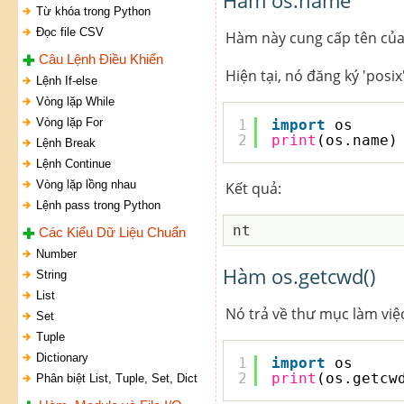
Từ khóa trong Python
Đọc file CSV
Hàm này cung cấp tên của
Câu Lệnh Điều Khiển
Hiện tại, nó đăng ký 'posix', 
Lệnh If-else
Vòng lặp While
Vòng lặp For
1
import
os
2
print
(os.name)
Lệnh Break
Lệnh Continue
Vòng lặp lồng nhau
Kết quả:
Lệnh pass trong Python
Các Kiểu Dữ Liệu Chuẩn
Number
Hàm os.getcwd()
String
List
Nó trả về thư mục làm việc
Set
Tuple
Dictionary
1
import
os
2
print
(os.getcw
Phân biệt List, Tuple, Set, Dict