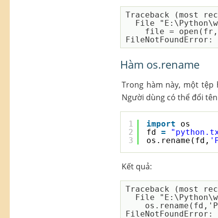
Traceback (most rec
  File "E:\Python
    file = open(fr, 'r')

Hàm os.rename
Trong hàm này, một tệp 
Người dùng có thể đổi tên
1
import
os
2
fd 
=
"python.t
3
os.rename(fd,
'
Kết quả:
Traceback (most rec
  File "E:\Python
    os.rename(fd,'Python1.txt')   

FileNotFoundError: