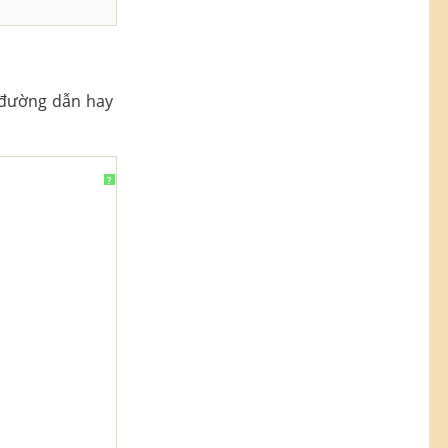
 đường dẫn hay
?