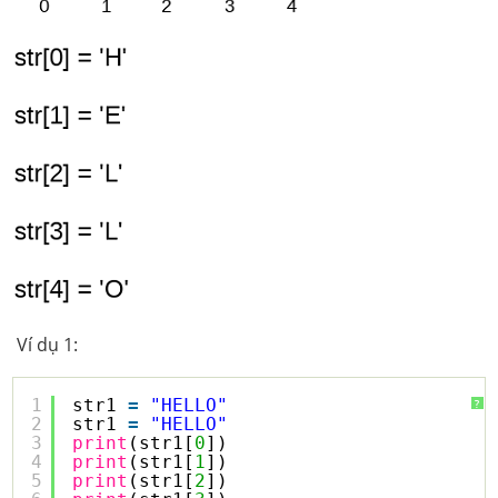
Ví dụ 1:
1
str1 
=
"HELLO"
?
2
str1 
=
"HELLO"
3
print
(str1[
0
])
4
print
(str1[
1
])
5
print
(str1[
2
])