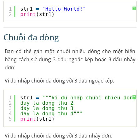
1
str1 
=
"Hello World!"
?
2
print
(str1)
Chuỗi đa dòng
Bạn có thể gán một chuỗi nhiều dòng cho một biến
bằng cách sử dụng 3 dấu ngoặc kép hoặc 3 dấu nháy
đơn:
Ví dụ nhập chuỗi đa dòng với 3 dấu ngoặc kép:
1
str1 
=
"""Vi du nhap chuoi nhieu dong 
?
2
day la dong thu 2
3
day la dong thu 3
4
day la dong thu 4"""
5
print
(str1)
Ví dụ nhập chuỗi đa dòng với 3 dấu nháy đơn: