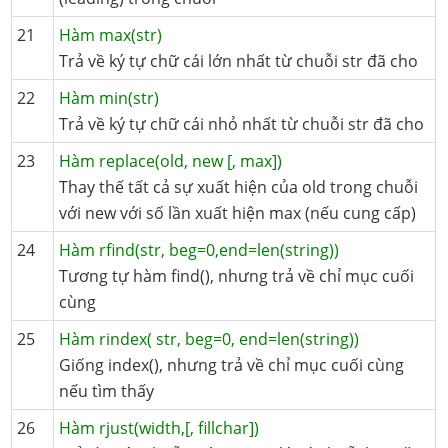
21
Hàm max(str)
Trả về ký tự chữ cái lớn nhất từ chuỗi str đã cho
22
Hàm min(str)
Trả về ký tự chữ cái nhỏ nhất từ chuỗi str đã cho
23
Hàm replace(old, new [, max])
Thay thế tất cả sự xuất hiện của old trong chuỗi
với new với số lần xuất hiện max (nếu cung cấp)
24
Hàm rfind(str, beg=0,end=len(string))
Tương tự hàm find(), nhưng trả về chỉ mục cuối
cùng
25
Hàm rindex( str, beg=0, end=len(string))
Giống index(), nhưng trả về chỉ mục cuối cùng
nếu tìm thấy
26
Hàm rjust(width,[, fillchar])