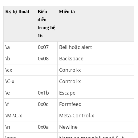
Ký tự thoát
Biểu
Miêu tả
diễn
trong hệ
16
\a
0x07
Bell hoặc alert
\b
0x08
Backspace
\cx
Control-x
\C-x
Control-x
\e
0x1b
Escape
\f
0x0c
Formfeed
\M-\C-x
Meta-Control-x
\n
0x0a
Newline