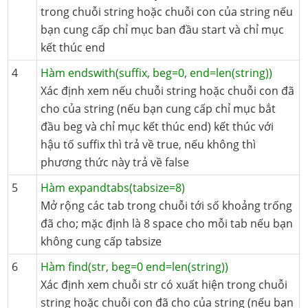
trong chuỗi string hoặc chuỗi con của string nếu
bạn cung cấp chỉ mục ban đầu start và chỉ mục
kết thúc end
4
Hàm endswith(suffix, beg=0, end=len(string))
Xác định xem nếu chuỗi string hoặc chuỗi con đã
cho của string (nếu bạn cung cấp chỉ mục bắt
đầu beg và chỉ mục kết thúc end) kết thúc với
hậu tố suffix thì trả về true, nếu không thì
phương thức này trả về false
5
Hàm expandtabs(tabsize=8)
Mở rộng các tab trong chuỗi tới số khoảng trống
đã cho; mặc định là 8 space cho mỗi tab nếu bạn
không cung cấp tabsize
6
Hàm find(str, beg=0 end=len(string))
Xác định xem chuỗi str có xuất hiện trong chuỗi
string hoặc chuỗi con đã cho của string (nếu bạn