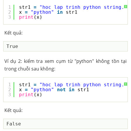
1
str1 
=
"hoc lap trinh python string."
?
2
x 
=
"python"
in
str1
3
print
(x)
Kết quả:
Ví dụ 2: kiểm tra xem cụm từ "python" không tồn tại
trong chuỗi sau không:
1
str1 
=
"hoc lap trinh python string."
?
2
x 
=
"python"
not
in
str1
3
print
(x)
Kết quả: