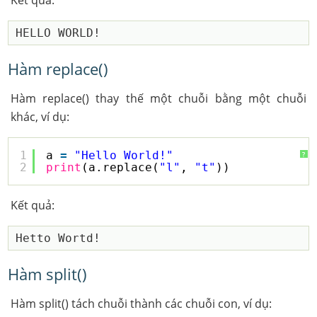
Kết quả:
Hàm replace()
Hàm replace() thay thế một chuỗi bằng một chuỗi
khác, ví dụ:
1
a 
=
"Hello World!"
?
2
print
(a.replace(
"l"
, 
"t"
))
Kết quả:
Hàm split()
Hàm split() tách chuỗi thành các chuỗi con, ví dụ: