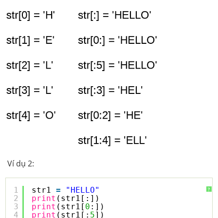
Ví dụ 2:
1
str1 
=
"HELLO"
?
2
print
(str1[:])
3
print
(str1[
0
:])
4
print
(str1[:
5
])