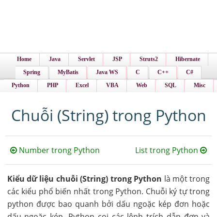
Home
Java
Servlet
JSP
Struts2
Hibernate
Spring
MyBatis
Java WS
C
C++
C#
Python
PHP
Excel
VBA
Web
SQL
Misc
Chuỗi (String) trong Python
Number trong Python
List trong Python
Kiểu dữ liệu chuỗi (String) trong Python
là một trong
các kiểu phổ biến nhất trong Python. Chuỗi ký tự trong
python được bao quanh bởi dấu ngoặc kép đơn hoặc
dấu ngoặc kép. Python coi các lệnh trích dẫn đơn và