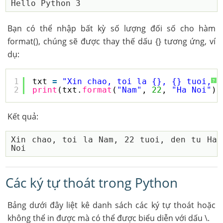
Bạn có thể nhập bất kỳ số lượng đối số cho hàm
format(), chúng sẽ được thay thế dấu {} tương ứng, ví
dụ:
1
txt 
=
"Xin chao, toi la {}, {} tuoi, d
?
2
print
(txt.
format
(
"Nam"
, 
22
, 
"Ha Noi"
))
Kết quả:
Xin chao, toi la Nam, 22 tuoi, den tu Ha 
Các ký tự thoát trong Python
Bảng dưới đây liệt kê danh sách các ký tự thoát hoặc
không thể in được mà có thể được biểu diễn với dấu \.