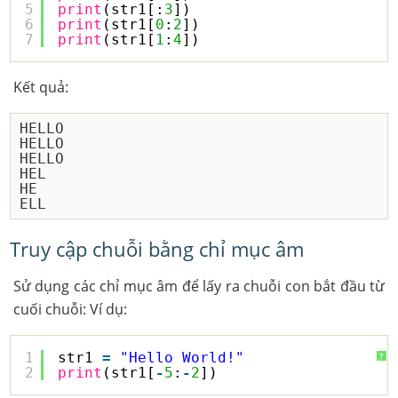
5
print
(str1[:
3
])
6
print
(str1[
0
:
2
])
7
print
(str1[
1
:
4
])
Kết quả:
HELLO

HELLO

HELLO

HEL

HE

Truy cập chuỗi bằng chỉ mục âm
Sử dụng các chỉ mục âm để lấy ra chuỗi con bắt đầu từ
cuối chuỗi: Ví dụ:
1
str1 
=
"Hello World!"
?
2
print
(str1[
-
5
:
-
2
])