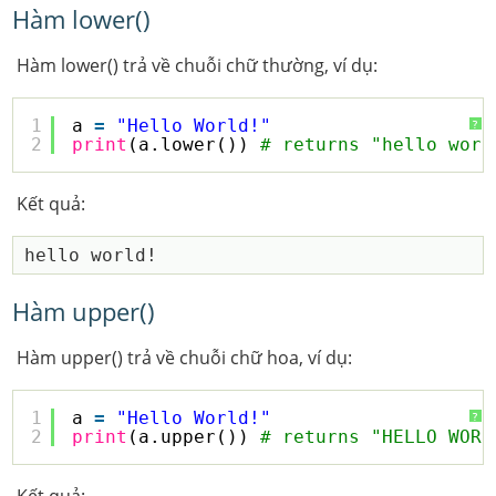
Hàm lower()
Hàm lower() trả về chuỗi chữ thường, ví dụ:
1
a 
=
"Hello World!"
?
2
print
(a.lower()) 
# returns "hello worl
Kết quả:
Hàm upper()
Hàm upper() trả về chuỗi chữ hoa, ví dụ:
1
a 
=
"Hello World!"
?
2
print
(a.upper()) 
# returns "HELLO WORL