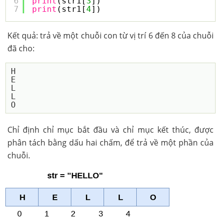
6
print
(str1[
3
])
7
print
(str1[
4
])
Kết quả: trả về một chuỗi con từ vị trí 6 đến 8 của chuỗi
đã cho:
H

E

L

L

Chỉ định chỉ mục bắt đầu và chỉ mục kết thúc, được
phân tách bằng dấu hai chấm, để trả về một phần của
chuỗi.