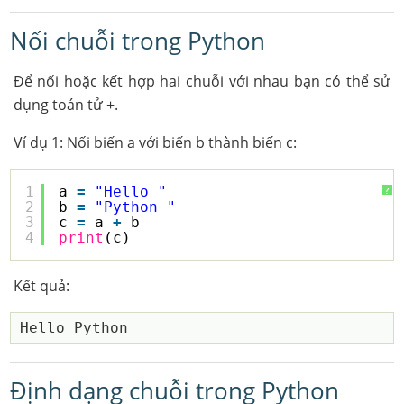
Nối chuỗi trong Python
Để nối hoặc kết hợp hai chuỗi với nhau bạn có thể sử
dụng toán tử +.
Ví dụ 1: Nối biến a với biến b thành biến c:
1
a 
=
"Hello "
?
2
b 
=
"Python "
3
c 
=
a 
+
b
4
print
(c)
Kết quả:
Định dạng chuỗi trong Python