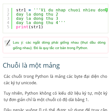
1
str1 
=
'''Vi du nhap chuoi nhieu dong 
?
2
day la dong thu 2
3
day la dong thu 3
4
day la dong thu 4'''
5
print
(str1)
Lưu ý: các ngắt dòng phải giống nhau (thụt dầu dòng
giống nhau). Đó là quy tắc cơ bản trong Python.
Chuỗi là một mảng
Các chuỗi trong Python là mảng các byte đại diện cho
các ký tự unicode.
Tuy nhiên, Python không có kiểu dữ liệu ký tự, một ký
tự đơn giản chỉ là một chuỗi có độ dài bằng 1.
Dấu ngoặc vuông [] có thể được sử dụng để truy cập