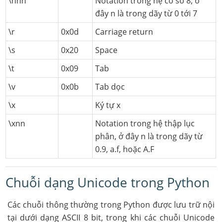
\nnn
Notation trong hệ cơ số 8, ở
đây n là trong dãy từ 0 tới 7
\r
0x0d
Carriage return
\s
0x20
Space
\t
0x09
Tab
\v
0x0b
Tab dọc
\x
Ký tự x
\xnn
Notation trong hệ thập lục
phân, ở đây n là trong dãy từ
0.9, a.f, hoặc A.F
Chuỗi dạng Unicode trong Python
Các chuỗi thông thường trong Python được lưu trữ nội
tại dưới dạng ASCII 8 bit, trong khi các chuỗi Unicode