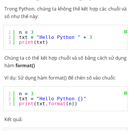
Trong Python, chúng ta không thể kết hợp các chuỗi và
số như thế này:
1
n 
=
3
?
2
txt 
=
"Hello Python "
+
3
3
print
(txt)
Chúng ta có thể kết hợp chuỗi và số bằng cách sử dụng
hàm
format()
Ví dụ: Sử dụng hàm format() để chèn số vào chuỗi:
1
n 
=
3
?
2
txt 
=
"Hello Python {}"
3
print
(txt.
format
(n))
Kết quả: