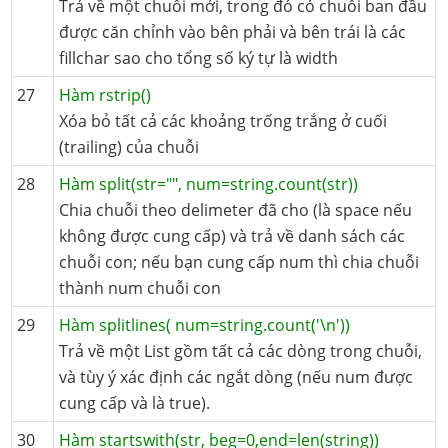
Trả về một chuỗi mới, trong đó có chuỗi ban đầu
được căn chỉnh vào bên phải và bên trái là các
fillchar sao cho tổng số ký tự là width
27
Hàm rstrip()
Xóa bỏ tất cả các khoảng trống trắng ở cuối
(trailing) của chuỗi
28
Hàm split(str="", num=string.count(str))
Chia chuỗi theo delimeter đã cho (là space nếu
không được cung cấp) và trả về danh sách các
chuỗi con; nếu bạn cung cấp num thì chia chuỗi
thành num chuỗi con
29
Hàm splitlines( num=string.count('\n'))
Trả về một List gồm tất cả các dòng trong chuỗi,
và tùy ý xác định các ngắt dòng (nếu num được
cung cấp và là true).
30
Hàm startswith(str, beg=0,end=len(string))