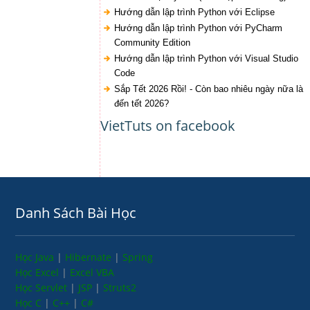
Hướng dẫn lập trình Python với Eclipse
Hướng dẫn lập trình Python với PyCharm
Community Edition
Hướng dẫn lập trình Python với Visual Studio
Code
Sắp Tết 2026 Rồi! - Còn bao nhiêu ngày nữa là
đến tết 2026?
VietTuts on facebook
Danh Sách Bài Học
Học Java
|
Hibernate
|
Spring
Học Excel
|
Excel VBA
Học Servlet
|
JSP
|
Struts2
Học C
|
C++
|
C#