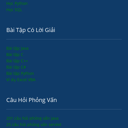
Học Python
Học SQL
Bài Tập Có Lời Giải
Bài tập Java
Bài tập C
Bài tập C++
Bài tập C#
Bài tập Python
Ví dụ Excel VBA
Câu Hỏi Phỏng Vấn
201 câu hỏi phỏng vấn java
25 câu hỏi phỏng vấn servlet