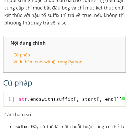
chuỗi string hoặc chuỗi con đã cho của string (nếu bạn
cung cấp chỉ mục bắt đầu beg và chỉ mục kết thúc end)
kết thúc với hậu tố suffix thì trả về true, nếu không thì
phương thức này trả về false.
Nội dung chính
Cú pháp
Ví dụ hàm endswith() trong Python
Cú pháp
1
str
.endswith(suffix[, start[, end]])
?
Các tham số:
suffix
: Đây có thể là một chuỗi hoặc cũng có thể là