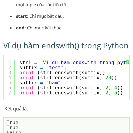
một tuple của các tiền tố.
start
: Chỉ mục bắt đầu.
end
: Chỉ mục kết thúc.
Ví dụ hàm endswith() trong Python
1
str1 
=
"Vi du ham endswith trong pytho
?
2
suffix 
=
"test"
;
3
print
(str1.endswith(suffix))
4
print
(str1.endswith(suffix, 
20
))
5
suffix 
=
"ham"
6
print
(str1.endswith(suffix, 
2
, 
4
))
7
print
(str1.endswith(suffix, 
2
, 
6
))
Kết quả là:
True

True

False
