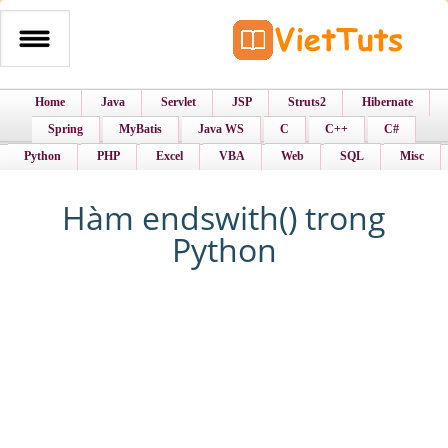
Home
Java
Servlet
JSP
Struts2
Hibernate
Spring
MyBatis
Java WS
C
C++
C#
Python
PHP
Excel
VBA
Web
SQL
Misc
Hàm endswith() trong
Python