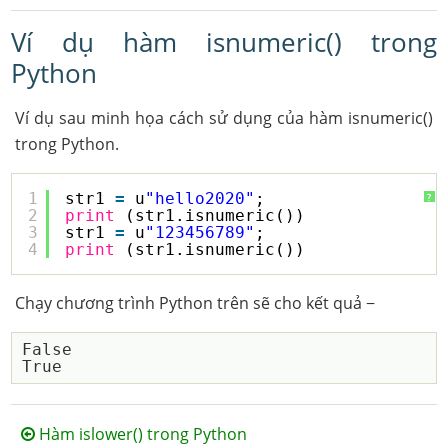
Ví dụ hàm isnumeric() trong
Python
Ví dụ sau minh họa cách sử dụng của hàm isnumeric()
trong Python.
1
str1 
=
u
"hello2020"
;  
?
2
print
(str1.isnumeric())
3
str1 
=
u
"123456789"
;
4
print
(str1.isnumeric())
Chạy chương trình Python trên sẽ cho kết quả −
False

Hàm islower() trong Python