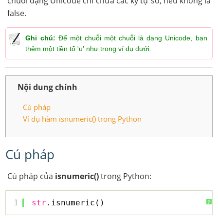
chuỗi dạng Unicode chỉ chứa các ký tự số, nếu không là
false.
Ghi chú:
Để một chuỗi một chuỗi là dạng Unicode, bạn
thêm một tiền tố 'u' như trong ví dụ dưới.
Nội dung chính
Cú pháp
Ví dụ hàm isnumeric() trong Python
Cú pháp
Cú pháp của
isnumeric()
trong Python:
1
str
.isnumeric()
?