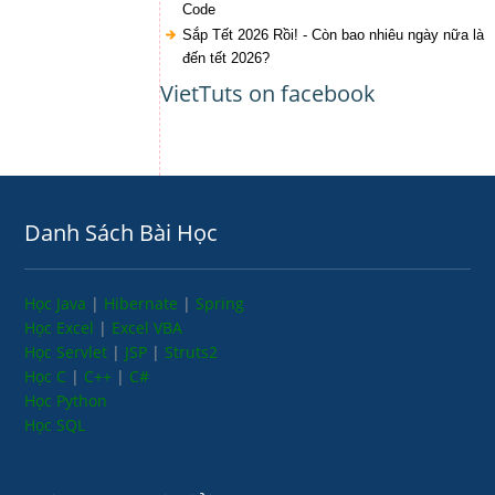
Code
Sắp Tết 2026 Rồi! - Còn bao nhiêu ngày nữa là
đến tết 2026?
VietTuts on facebook
Danh Sách Bài Học
Học Java
|
Hibernate
|
Spring
Học Excel
|
Excel VBA
Học Servlet
|
JSP
|
Struts2
Học C
|
C++
|
C#
Học Python
Học SQL