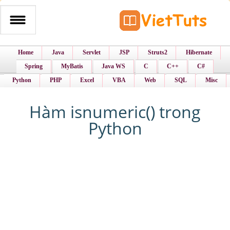
Home
Java
Servlet
JSP
Struts2
Hibernate
Spring
MyBatis
Java WS
C
C++
C#
Python
PHP
Excel
VBA
Web
SQL
Misc
Hàm isnumeric() trong
Python