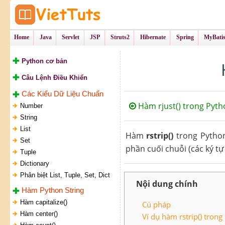
Tự Học Lập Tr
VietTu
Home
Java
Servlet
JSP
Struts2
Hibernate
Spring
MyBati
Python cơ bản
Câu Lệnh Điều Khiển
Các Kiểu Dữ Liệu Chuẩn
Hàm rjust() trong Pyth
Number
String
List
Hàm
rstrip()
trong Python
Set
phần cuối chuỗi (các ký tự
Tuple
Dictionary
Phân biệt List, Tuple, Set, Dict
Nội dung chính
Hàm Python String
Hàm capitalize()
Cú pháp
Hàm center()
Ví dụ hàm rstrip() trong