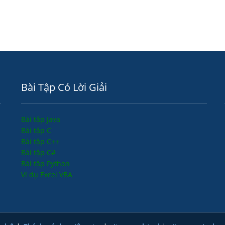
Bài Tập Có Lời Giải
Bài tập Java
Bài tập C
Bài tập C++
Bài tập C#
Bài tập Python
Ví dụ Excel VBA