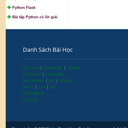
Python Flask
Bài tập Python có lời giải
Danh Sách Bài Học
Học Java
|
Hibernate
|
Spring
Học Excel
|
Excel VBA
Học Servlet
|
JSP
|
Struts2
Học C
|
C++
|
C#
Học Python
Học SQL