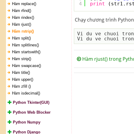
4
print
(str1.rs
Hàm replace()
Hàm rfind()
Hàm rindex()
Chạy chương trình Python 
Hàm rjust()
Hàm rstrip()
Vi du ve chuoi tron
Hàm split()
Hàm splitlines()
Hàm startswith()
Hàm rjust() trong Pyth
Hàm strip()
Hàm swapcase()
Hàm title()
Hàm upper()
Hàm zfill ()
Hàm isdecimal()
Python Tkinter(GUI)
Python Web Blocker
Python Numpy
Python Django