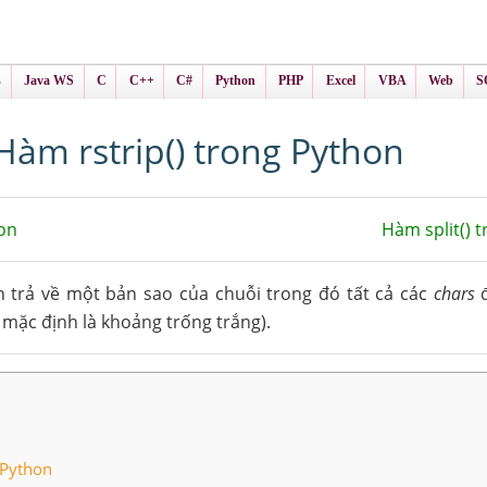
ình Online
ts
s
Java WS
C
C++
C#
Python
PHP
Excel
VBA
Web
S
Hàm rstrip() trong Python
on
Hàm split() 
 trả về một bản sao của chuỗi trong đó tất cả các
chars
đ
 mặc định là khoảng trống trắng).
 Python