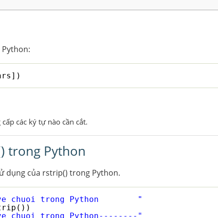
 Python:
ars])
 cấp các ký tự nào cần cắt.
() trong Python
ử dụng của rstrip() trong Python.
ve chuoi trong Python        "
trip())
ve chuoi trong Python--------"