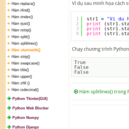
Ví dụ sau minh họa cách s
Hàm replace()
Hàm rfind()
Hàm rindex()
1
str1 
=
"Vi du 
2
print
(str1.st
Hàm rjust()
3
print
(str1.st
Hàm rstrip()
4
print
(str1.st
Hàm split()
Hàm splitlines()
Chạy chương trình Python 
Hàm startswith()
Hàm strip()
True

Hàm swapcase()
False

Hàm title()
Hàm upper()
Hàm zfill ()
Hàm isdecimal()
Hàm splitlines() trong
Python Tkinter(GUI)
Python Web Blocker
Python Numpy
Python Django