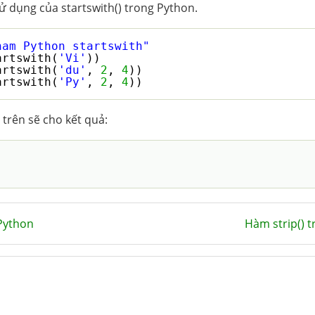
ử dụng của startswith() trong Python.
ham Python startswith"
artswith(
'Vi'
))
artswith(
'du'
, 
2
, 
4
))
artswith(
'Py'
, 
2
, 
4
))
trên sẽ cho kết quả:
 Python
Hàm strip() 