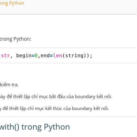
trong Python
trong Python:
(
str
, begin
=
0
,end
=
len
(string));
kiểm tra.
này để thiết lập chỉ mục bắt đầu của boundary kết nối.
y để thiết lập chỉ mục kết thúc của boundary kết nối.
with() trong Python