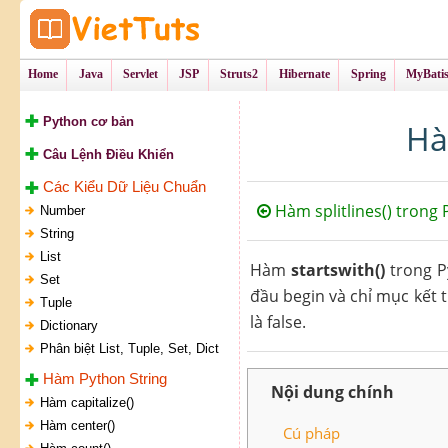
Tự Học Lập Tr
VietTu
Home
Java
Servlet
JSP
Struts2
Hibernate
Spring
MyBati
Python cơ bản
Hà
Câu Lệnh Điều Khiển
Các Kiểu Dữ Liệu Chuẩn
Hàm splitlines() trong
Number
String
List
Hàm
startswith()
trong P
Set
đầu begin và chỉ mục kết t
Tuple
là false.
Dictionary
Phân biệt List, Tuple, Set, Dict
Hàm Python String
Nội dung chính
Hàm capitalize()
Hàm center()
Cú pháp