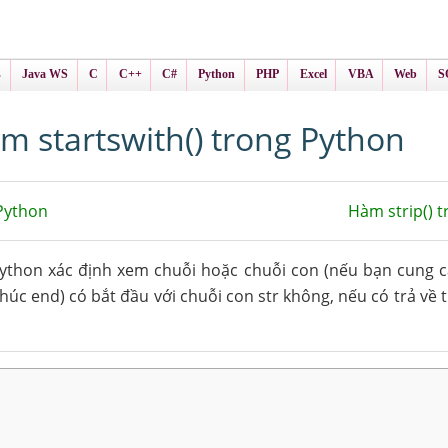
ình Online
ts
s
Java WS
C
C++
C#
Python
PHP
Excel
VBA
Web
S
m startswith() trong Python
 Python
Hàm strip() 
ython xác định xem chuỗi hoặc chuỗi con (nếu bạn cung c
húc end) có bắt đầu với chuỗi con str không, nếu có trả về 