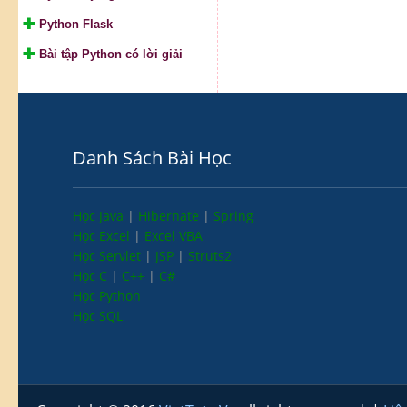
Python Flask
Bài tập Python có lời giải
Danh Sách Bài Học
Học Java
|
Hibernate
|
Spring
Học Excel
|
Excel VBA
Học Servlet
|
JSP
|
Struts2
Học C
|
C++
|
C#
Học Python
Học SQL