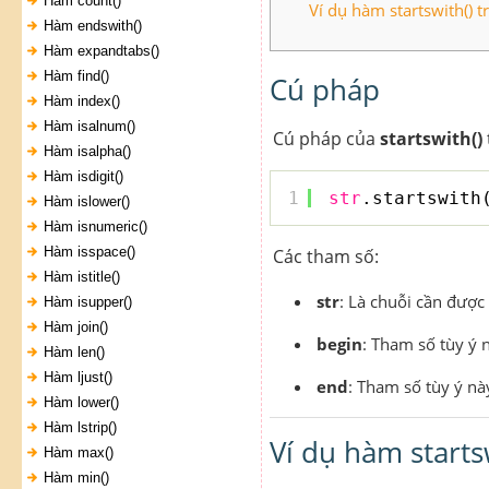
Hàm count()
Ví dụ hàm startswith() 
Hàm endswith()
Hàm expandtabs()
Hàm find()
Cú pháp
Hàm index()
Hàm isalnum()
Cú pháp của
startswith()
Hàm isalpha()
Hàm isdigit()
1
str
.startswith
Hàm islower()
Hàm isnumeric()
Hàm isspace()
Các tham số:
Hàm istitle()
str
: Là chuỗi cần được 
Hàm isupper()
Hàm join()
begin
: Tham số tùy ý 
Hàm len()
Hàm ljust()
end
: Tham số tùy ý nà
Hàm lower()
Hàm lstrip()
Ví dụ hàm starts
Hàm max()
Hàm min()