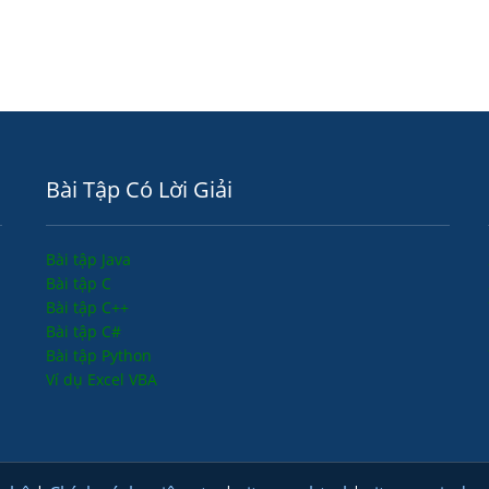
Bài Tập Có Lời Giải
Bài tập Java
Bài tập C
Bài tập C++
Bài tập C#
Bài tập Python
Ví dụ Excel VBA