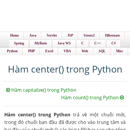
Home
Java
Servlet
JSP
Struts2
Hibernate
Spring
MyBatis
Java WS
C
C++
C#
Python
PHP
Excel
VBA
Web
SQL
Misc
Hàm center() trong Python
Hàm capitalize() trong Python
Hàm count() trong Python
Hàm center() trong Python
trả về một chuỗi mới,
trong đó chuỗi ban đầu đã được cho vào trung tâm và
hai đầu của chuối mới là các ký tự fillchar sao cho tổng