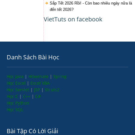
Sắp Tết 2026 Rồi! - Còn bao nhiêu ngày nữa là
đến tết 2026?
VietTuts on facebook
Danh Sách Bài Học
Học Java
|
Hibernate
|
Spring
Học Excel
|
Excel VBA
Học Servlet
|
JSP
|
Struts2
Học C
|
C++
|
C#
Học Python
Học SQL
Bài Tập Có Lời Giải