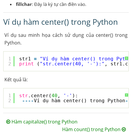
fillchar
: Đây là ký tự cần điền vào.
Ví dụ hàm center() trong Python
Ví dụ sau minh họa cách sử dụng của center() trong
Python.
1
str1 
=
"Ví dụ hàm center() trong Pytho
?
2
print
(
"str.center(40, '-'):"
, str1.ce
Kết quả là:
1
str
.center(
40
, 
'-'
):
?
2
-
-
-
-
Ví dụ hàm center() trong Python
-
-
Hàm capitalize() trong Python
Hàm count() trong Python