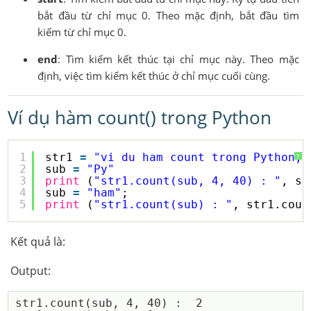
bắt đầu từ chỉ mục 0. Theo mặc định, bắt đầu tìm
kiếm từ chỉ mục 0.
end
: Tìm kiếm kết thúc tại chỉ mục này. Theo mặc
định, việc tìm kiếm kết thúc ở chỉ mục cuối cùng.
Ví dụ hàm count() trong Python
1
str1 
=
"vi du ham count trong Python, 
?
2
sub 
=
"Py"
3
print
(
"str1.count(sub, 4, 40) : "
, st
4
sub 
=
"ham"
;
5
print
(
"str1.count(sub) : "
, str1.coun
Kết quả là:
Output:
str1.count(sub, 4, 40) :  2
