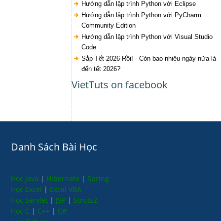
Hướng dẫn lập trình Python với Eclipse
Hướng dẫn lập trình Python với PyCharm
Community Edition
Hướng dẫn lập trình Python với Visual Studio
Code
Sắp Tết 2026 Rồi! - Còn bao nhiêu ngày nữa là
đến tết 2026?
VietTuts on facebook
Danh Sách Bài Học
Học Java
|
Hibernate
|
Spring
Học Excel
|
Excel VBA
Học Servlet
|
JSP
|
Struts2
Học C
|
C++
|
C#