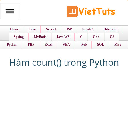
Home
Java
Servlet
JSP
Struts2
Hibernate
Spring
MyBatis
Java WS
C
C++
C#
Python
PHP
Excel
VBA
Web
SQL
Misc
Hàm count() trong Python