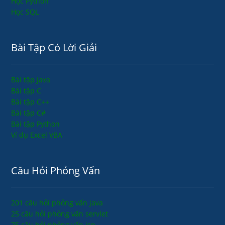
Học Python
Học SQL
Bài Tập Có Lời Giải
Bài tập Java
Bài tập C
Bài tập C++
Bài tập C#
Bài tập Python
Ví dụ Excel VBA
Câu Hỏi Phỏng Vấn
201 câu hỏi phỏng vấn java
25 câu hỏi phỏng vấn servlet
75 câu hỏi phỏng vấn jsp