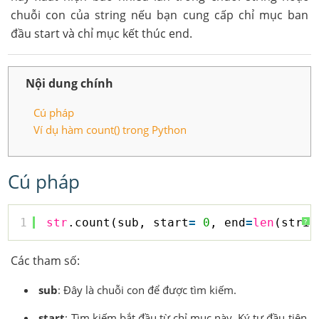
chuỗi con của string nếu bạn cung cấp chỉ mục ban
đầu start và chỉ mục kết thúc end.
Nội dung chính
Cú pháp
Ví dụ hàm count() trong Python
Cú pháp
1
str
.count(sub, start
=
0
, end
=
len
(strin
?
Các tham số:
sub
: Đây là chuỗi con để được tìm kiếm.
start
: Tìm kiếm bắt đầu từ chỉ mục này. Ký tự đầu tiên