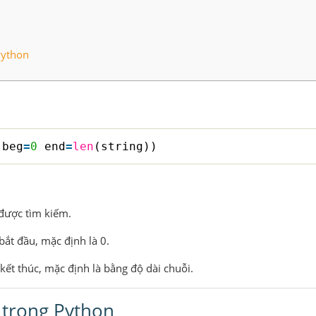
Python
 beg
=
0
end
=
len
(string))
 được tìm kiếm.
bắt đầu, mặc định là 0.
 kết thúc, mặc định là bằng độ dài chuỗi.
 trong Python