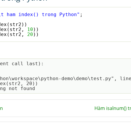
\t ham index() trong Python"
;
;
dex(str2))
dex(str2, 
10
))
dex(str2, 
20
))
ent call last):

ython\workspace\python-demo\demo\test.py", lin
on
Hàm isalnum() 