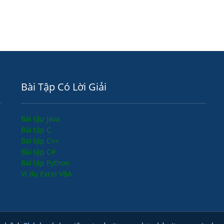
Bài Tập Có Lời Giải
Bài tập Java
Bài tập C
Bài tập C++
Bài tập C#
Bài tập Python
Ví dụ Excel VBA