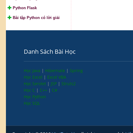
Python Flask
Bài tập Python có lời giải
Danh Sách Bài Học
Học Java
|
Hibernate
|
Spring
Học Excel
|
Excel VBA
Học Servlet
|
JSP
|
Struts2
Học C
|
C++
|
C#
Học Python
Học SQL