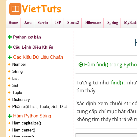
Tự Học Lập Tr
VietTu
Home
Java
Servlet
JSP
Struts2
Hibernate
Spring
MyBati
Python cơ bản
Câu Lệnh Điều Khiển
Các Kiểu Dữ Liệu Chuẩn
Hàm find() trong Pyth
Number
String
List
Tương tự như
find()
, nh
Set
tìm thấy.
Tuple
Dictionary
Xác định xem chuỗi str có
Phân biệt List, Tuple, Set, Dict
cung cấp chỉ mục bắt đầu b
Hàm Python String
không tìm thấy thì trả về 
Hàm capitalize()
Hàm center()