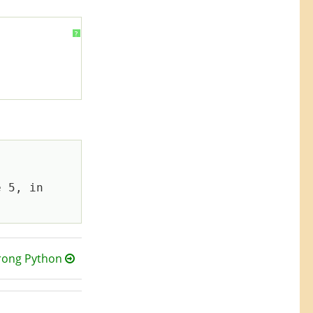
?
e 5, in 
trong Python