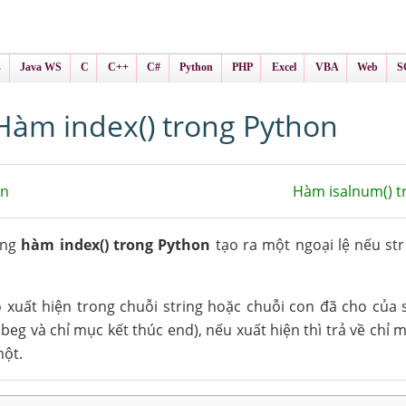
ình Online
ts
s
Java WS
C
C++
C#
Python
PHP
Excel
VBA
Web
S
Hàm index() trong Python
on
Hàm isalnum() 
ưng
hàm index() trong Python
tạo ra một ngoại lệ nếu st
 xuất hiện trong chuỗi string hoặc chuỗi con đã cho của 
eg và chỉ mục kết thúc end), nếu xuất hiện thì trả về chỉ m
một.