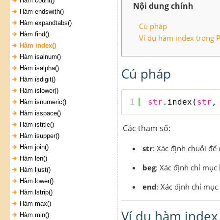
Hàm count()
Nội dung chính
Hàm endswith()
Hàm expandtabs()
Cú pháp
Hàm find()
Ví dụ hàm index trong 
Hàm index()
Hàm isalnum()
Hàm isalpha()
Cú pháp
Hàm isdigit()
Hàm islower()
1
str
.index(
str
,
Hàm isnumeric()
Hàm isspace()
Hàm istitle()
Các tham số:
Hàm isupper()
Hàm join()
str
: Xác định chuỗi để
Hàm len()
beg
: Xác định chỉ mục 
Hàm ljust()
Hàm lower()
end
: Xác định chỉ mục
Hàm lstrip()
Hàm max()
Ví dụ hàm index
Hàm min()