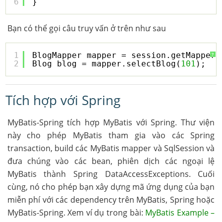
6
}
Bạn có thể gọi câu truy vấn ở trên như sau
1
BlogMapper mapper = session.getMapper(
?
2
Blog blog = mapper.selectBlog(
101
);
Tích hợp với Spring
MyBatis-Spring tích hợp MyBatis với Spring. Thư viện
này cho phép MyBatis tham gia vào các Spring
transaction, build các MyBatis mapper và SqlSession và
đưa chúng vào các bean, phiên dịch các ngoại lệ
MyBatis thành Spring DataAccessExceptions. Cuối
cùng, nó cho phép bạn xây dựng mã ứng dụng của bạn
miễn phí với các dependency trên MyBatis, Spring hoặc
MyBatis-Spring. Xem ví dụ trong bài:
MyBatis Example –