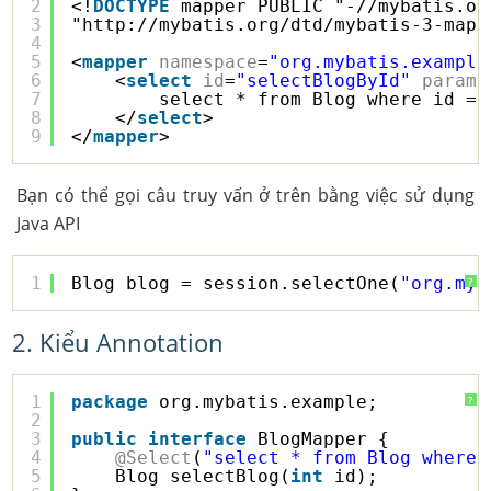
2
<!
DOCTYPE
mapper PUBLIC "-//mybatis.or
3
"
http://mybatis.org/dtd/mybatis-3-mapp
4
5
<
mapper
namespace
=
"org.mybatis.example
6
<
select
id
=
"selectBlogById"
parame
7
select * from Blog where id = 
8
</
select
>
9
</
mapper
>
Bạn có thể gọi câu truy vấn ở trên bằng việc sử dụng
Java API
1
Blog blog = session.selectOne(
"org.myb
?
2. Kiểu Annotation
1
package
org.mybatis.example;
?
2
3
public
interface
BlogMapper {
4
@Select
(
"select * from Blog where 
5
Blog selectBlog(
int
id);