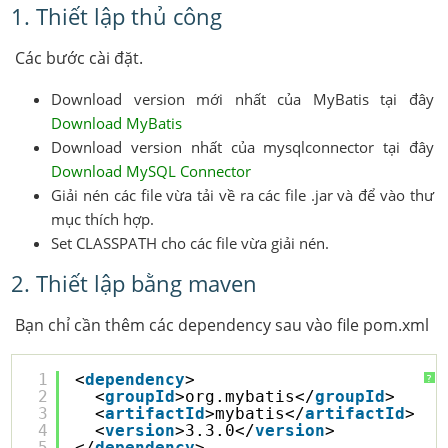
1. Thiết lập thủ công
Các bước cài đặt.
Download version mới nhất của MyBatis tại đây
Download MyBatis
Download version nhất của mysqlconnector tại đây
Download MySQL Connector
Giải nén các file vừa tải về ra các file .jar và để vào thư
mục thích hợp.
Set CLASSPATH cho các file vừa giải nén.
2. Thiết lập bằng maven
Bạn chỉ cần thêm các dependency sau vào file pom.xml
1
<
dependency
>
?
2
<
groupId
>org.mybatis</
groupId
>
3
<
artifactId
>mybatis</
artifactId
>
4
<
version
>3.3.0</
version
>
5
</
dependency
> 