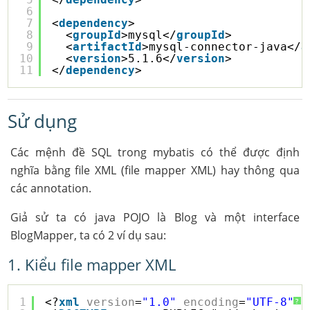
6
7
<
dependency
>
8
<
groupId
>mysql</
groupId
>
9
<
artifactId
>mysql-connector-java</
a
10
<
version
>5.1.6</
version
>
11
</
dependency
>
Sử dụng
Các mệnh đề SQL trong mybatis có thể được định
nghĩa bằng file XML (file mapper XML) hay thông qua
các annotation.
Giả sử ta có java POJO là Blog và một interface
BlogMapper, ta có 2 ví dụ sau:
1. Kiểu file mapper XML
1
<?
xml
version
=
"1.0"
encoding
=
"UTF-8"
?
?