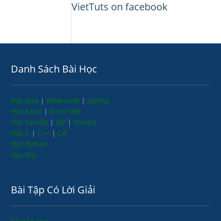
VietTuts on facebook
Danh Sách Bài Học
Học Java
|
Hibernate
|
Spring
Học Excel
|
Excel VBA
Học Servlet
|
JSP
|
Struts2
Học C
|
C++
|
C#
Học Python
Học SQL
Bài Tập Có Lời Giải