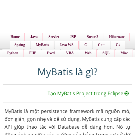
Home
Java
Servlet
JSP
Struts2
Hibernate
Spring
MyBatis
Java WS
C
C++
C#
Python
PHP
Excel
VBA
Web
SQL
Misc
MyBatis là gì?
Tạo MyBatis Project trong Eclipse
MyBatis là một persistence framework mã nguồn mở,
đơn giản, gọn nhẹ và dễ sử dụng. MyBatis cung cấp các
API giúp thao tác với Database dễ dàng hơn. Nó tự
động ánh xạ giữa các trường của bảng trong cơ sở dữ