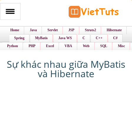
Home
Java
Servlet
JSP
Struts2
Hibernate
Spring
MyBatis
Java WS
C
C++
C#
Python
PHP
Excel
VBA
Web
SQL
Misc
Sự khác nhau giữa MyBatis
và Hibernate