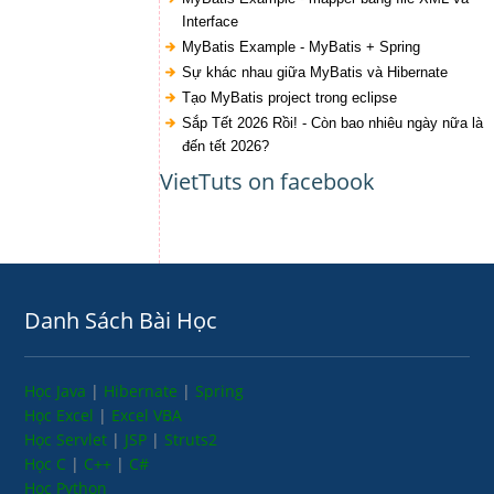
Interface
MyBatis Example - MyBatis + Spring
Sự khác nhau giữa MyBatis và Hibernate
Tạo MyBatis project trong eclipse
Sắp Tết 2026 Rồi! - Còn bao nhiêu ngày nữa là
đến tết 2026?
VietTuts on facebook
Danh Sách Bài Học
Học Java
|
Hibernate
|
Spring
Học Excel
|
Excel VBA
Học Servlet
|
JSP
|
Struts2
Học C
|
C++
|
C#
Học Python