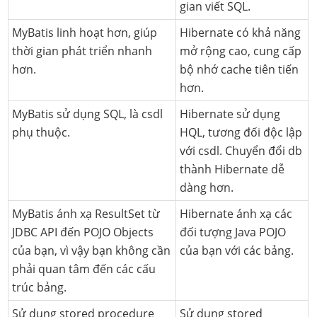
gian viết SQL.
MyBatis linh hoạt hơn, giúp
Hibernate có khả năng
thời gian phát triển nhanh
mở rộng cao, cung cấp
hơn.
bộ nhớ cache tiên tiến
hơn.
MyBatis sử dụng SQL, là csdl
Hibernate sử dụng
phụ thuộc.
HQL, tương đối độc lập
với csdl. Chuyển đổi db
thành Hibernate dễ
dàng hơn.
MyBatis ánh xạ ResultSet từ
Hibernate ánh xạ các
JDBC API đến POJO Objects
đối tượng Java POJO
của bạn, vì vậy bạn không cần
của bạn với các bảng.
phải quan tâm đến các cấu
trúc bảng.
Sử dụng stored procedure
Sử dụng stored