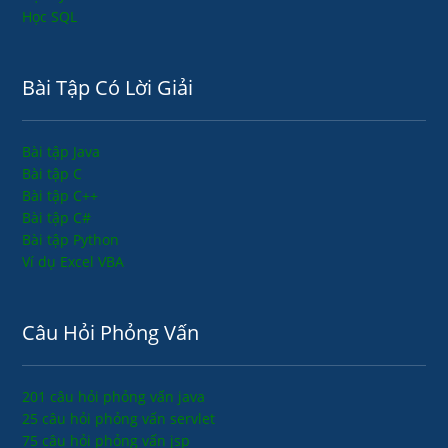
Học SQL
Bài Tập Có Lời Giải
Bài tập Java
Bài tập C
Bài tập C++
Bài tập C#
Bài tập Python
Ví dụ Excel VBA
Câu Hỏi Phỏng Vấn
201 câu hỏi phỏng vấn java
25 câu hỏi phỏng vấn servlet
75 câu hỏi phỏng vấn jsp