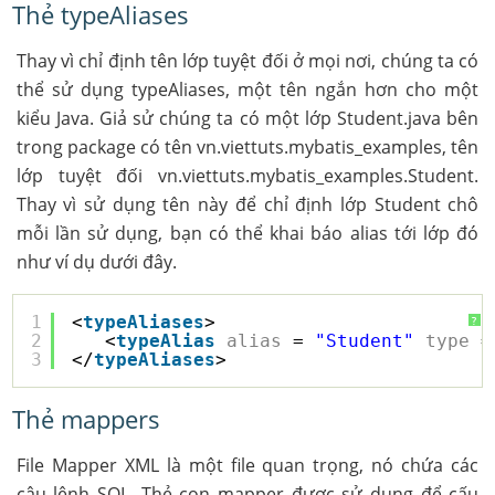
Thẻ typeAliases
Thay vì chỉ định tên lớp tuyệt đối ở mọi nơi, chúng ta có
thể sử dụng typeAliases, một tên ngắn hơn cho một
kiểu Java. Giả sử chúng ta có một lớp Student.java bên
trong package có tên vn.viettuts.mybatis_examples, tên
lớp tuyệt đối vn.viettuts.mybatis_examples.Student.
Thay vì sử dụng tên này để chỉ định lớp Student chô
mỗi lần sử dụng, bạn có thể khai báo alias tới lớp đó
như ví dụ dưới đây.
1
<
typeAliases
>
?
2
<
typeAlias
alias
= 
"Student"
type
=
3
</
typeAliases
>
Thẻ mappers
File Mapper XML là một file quan trọng, nó chứa các
câu lệnh SQL. Thẻ con mapper được sử dụng để cấu