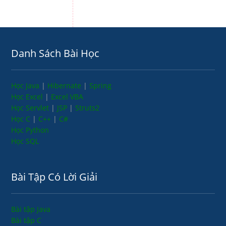
Danh Sách Bài Học
Học Java
|
Hibernate
|
Spring
Học Excel
|
Excel VBA
Học Servlet
|
JSP
|
Struts2
Học C
|
C++
|
C#
Học Python
Học SQL
Bài Tập Có Lời Giải
Bài tập Java
Bài tập C