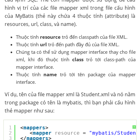
hình vị trí của các file mapper xml trong file cấu hình
của MyBatis (thẻ này chứa 4 thuộc tính (attribute) là
resources, url, class, và name).
Thuộc tính
resource
trỏ đến classpath của file XML.
Thuộc tính
url
trỏ đến path đầy đủ của file XML.
Chúng ta có thể sử dụng mapper interface thay cho file
xml, khi đó thuộc tính
class
trỏ tới class-path của
mapper interface.
Thuộc tính
name
trỏ tới tên package của mapper
interface.
Ví dụ, tên của file mapper xml là Student.xml và nó nằm
trong package có tên là mybatis, thì bạn phải cấu hình
thẻ mapper như sau:
1
<
mappers
>
?
2
<
mapper
resource
= 
"mybatis/Student
3
</
mappers
>