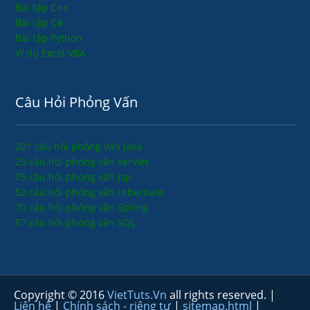
Bài tập C++
Bài tập C#
Bài tập Python
Ví dụ Excel VBA
Câu Hỏi Phỏng Vấn
201 câu hỏi phỏng vấn java
25 câu hỏi phỏng vấn servlet
75 câu hỏi phỏng vấn jsp
52 câu hỏi phỏng vấn Hibernate
70 câu hỏi phỏng vấn Spring
57 câu hỏi phỏng vấn SQL
Copyright © 2016
VietTuts.Vn
all rights reserved. |
Liên hệ
|
Chính sách - riêng tư
|
sitemap.html
|