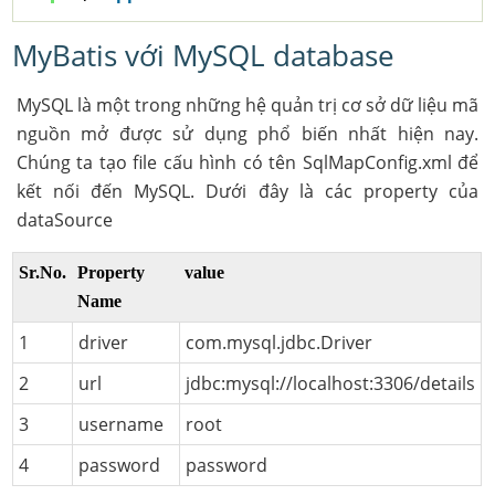
MyBatis với MySQL database
MySQL là một trong những hệ quản trị cơ sở dữ liệu mã
nguồn mở được sử dụng phổ biến nhất hiện nay.
Chúng ta tạo file cấu hình có tên SqlMapConfig.xml để
kết nối đến MySQL. Dưới đây là các property của
dataSource
Sr.No.
Property
value
Name
1
driver
com.mysql.jdbc.Driver
2
url
jdbc:mysql://localhost:3306/details
3
username
root
4
password
password