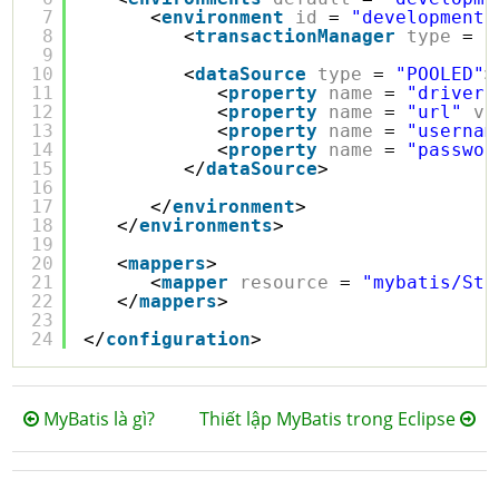
7
<
environment
id
= 
"development"
8
<
transactionManager
type
= 
"
9
10
<
dataSource
type
= 
"POOLED"
>
11
<
property
name
= 
"driver"
12
<
property
name
= 
"url"
va
13
<
property
name
= 
"usernam
14
<
property
name
= 
"passwor
15
</
dataSource
>   
16
17
</
environment
>
18
</
environments
>
19
20
<
mappers
>
21
<
mapper
resource
= 
"mybatis/Stu
22
</
mappers
>
23
24
</
configuration
>
MyBatis là gì?
Thiết lập MyBatis trong Eclipse