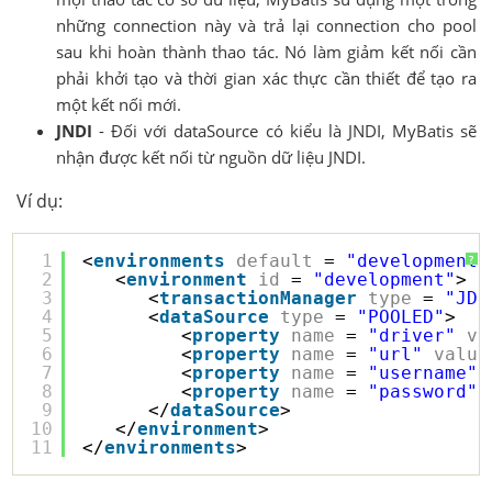
những connection này và trả lại connection cho pool
sau khi hoàn thành thao tác. Nó làm giảm kết nối cần
phải khởi tạo và thời gian xác thực cần thiết để tạo ra
một kết nối mới.
JNDI
- Đối với dataSource có kiểu là JNDI, MyBatis sẽ
nhận được kết nối từ nguồn dữ liệu JNDI.
Ví dụ:
1
<
environments
default
= 
"development"
?
2
<
environment
id
= 
"development"
>
3
<
transactionManager
type
= 
"JDB
4
<
dataSource
type
= 
"POOLED"
>
5
<
property
name
= 
"driver"
va
6
<
property
name
= 
"url"
value
7
<
property
name
= 
"username"
8
<
property
name
= 
"password"
9
</
dataSource
>            
10
</
environment
>
11
</
environments
>