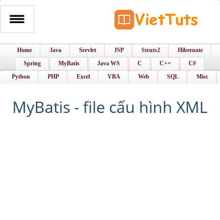
Home
Java
Servlet
JSP
Struts2
Hibernate
Spring
MyBatis
Java WS
C
C++
C#
Python
PHP
Excel
VBA
Web
SQL
Misc
MyBatis - file cấu hình XML