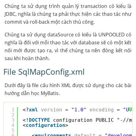
Chúng ta sử dụng trình quản lý transaction có kiểu là
JDBC, nghĩa là chúng ta phải thực hiện các thao tác như
commit và roll-back một cách thủ công.
Chúng ta sử dụng dataSource có kiểu là UNPOOLED có
nghĩa là đối với mỗi thao tác với database sẽ có một kết
nối mới được tạo ra, vì thế chúng ta nên đóng kết nối
sau khi hoàn thành.
File SqlMapConfig.xml
Dưới đây là file cấu hình XML được sử dụng cho các bài
hướng dẫn học MyBatis.
1
<?
xml
version
= 
"1.0"
encoding
= 
"UTF
?
2
3
<!
DOCTYPE
configuration PUBLIC "-//my
4
<
configuration
>
5
6
<
environments
default
= 
"developme