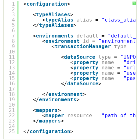
1
<
configuration
>
?
2
3
<
typeAliases
>
4
<
typeAlias
alias
= 
"class_alias
5
</
typeAliases
>
6
7
<
environments
default
= 
"default_e
8
<
environment
id
= 
"environment_
9
<
transactionManager
type
= 
"
10
11
<
dataSource
type
= 
"UNPOO
12
<
property
name
= 
"driv
13
<
property
name
= 
"url"
14
<
property
name
= 
"user
15
<
property
name
= 
"pass
16
</
dataSource
>        
17
18
</
environment
>
19
</
environments
>
20
21
<
mappers
>
22
<
mapper
resource
= 
"path of the
23
</
mappers
>
24
25
</
configuration
>