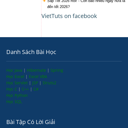
Sắp Tết 2026 Rồi! - Còn bao nhiêu ngày nữa là
đến tết 2026?
VietTuts on facebook
Danh Sách Bài Học
Học Java
|
Hibernate
|
Spring
Học Excel
|
Excel VBA
Học Servlet
|
JSP
|
Struts2
Học C
|
C++
|
C#
Học Python
Học SQL
Bài Tập Có Lời Giải