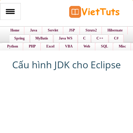
Home
Java
Servlet
JSP
Struts2
Hibernate
Spring
MyBatis
Java WS
C
C++
C#
Python
PHP
Excel
VBA
Web
SQL
Misc
Cấu hình JDK cho Eclipse