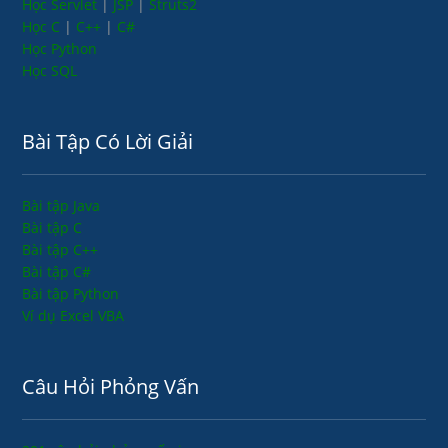
Học Servlet
|
JSP
|
Struts2
Học C
|
C++
|
C#
Học Python
Học SQL
Bài Tập Có Lời Giải
Bài tập Java
Bài tập C
Bài tập C++
Bài tập C#
Bài tập Python
Ví dụ Excel VBA
Câu Hỏi Phỏng Vấn