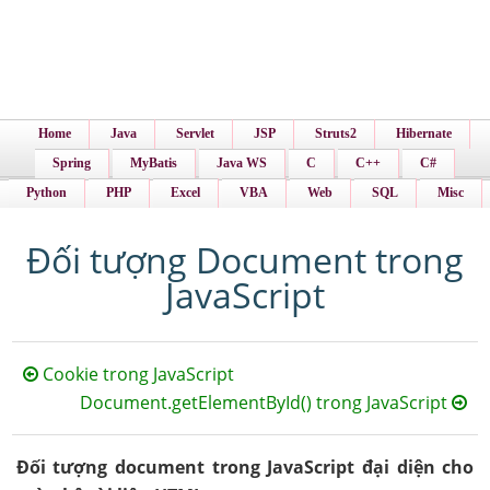
Home
Java
Servlet
JSP
Struts2
Hibernate
Spring
MyBatis
Java WS
C
C++
C#
Python
PHP
Excel
VBA
Web
SQL
Misc
Đối tượng Document trong
JavaScript
Cookie trong JavaScript
Document.getElementById() trong JavaScript
Đối tượng document trong JavaScript đại diện cho