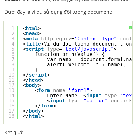
Dưới đây là ví dụ sử dụng đối tượng document:
1
<
html
>
?
2
<
head
>
3
<
meta
http-equiv
=
"Content-Type"
conte
4
<
title
>Vi du doi tuong document trong
5
<
script
type
=
"text/javascript"
>
6
function printValue() {
7
var name = document.form1.nam
8
alert("Welcome: " + name);
9
}
10
</
script
>
11
</
head
>
12
<
body
>
13
<
form
name
=
"form1"
>
14
Enter Name: <
input
type
=
"text
15
<
input
type
=
"button"
onclick
=
16
</
form
>
17
</
body
>
18
</
html
>
Kết quả: