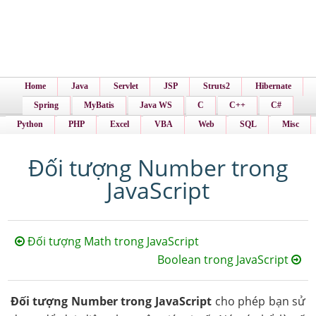
Home
Java
Servlet
JSP
Struts2
Hibernate
Spring
MyBatis
Java WS
C
C++
C#
Python
PHP
Excel
VBA
Web
SQL
Misc
Đối tượng Number trong
JavaScript
Đối tượng Math trong JavaScript
Boolean trong JavaScript
Đối tượng Number trong JavaScript
cho phép bạn sử