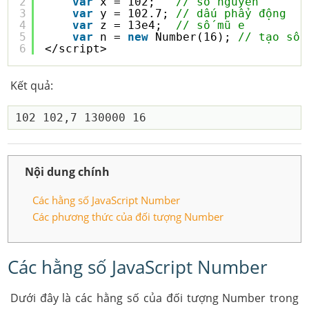
2
var
x = 102;   
// số nguyên
3
var
y = 102.7; 
// dấu phẩy động
4
var
z = 13e4;  
// số mũ e
5
var
n = 
new
Number(16); 
// tạo số 
6
</script>
Kết quả:
Nội dung chính
Các hằng số JavaScript Number
Các phương thức của đối tượng Number
Các hằng số JavaScript Number
Dưới đây là các hằng số của đối tượng Number trong