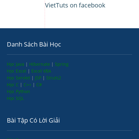
VietTuts on facebook
Danh Sách Bài Học
Học Java
|
Hibernate
|
Spring
Học Excel
|
Excel VBA
Học Servlet
|
JSP
|
Struts2
Học C
|
C++
|
C#
Học Python
Học SQL
Bài Tập Có Lời Giải