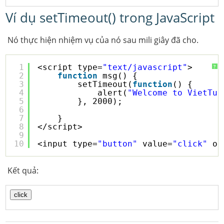
Ví dụ setTimeout() trong JavaScript
Nó thực hiện nhiệm vụ của nó sau mili giây đã cho.
1
<script type=
"text/javascript"
>
?
2
function
msg() {
3
setTimeout(
function
() {
4
alert(
"Welcome to VietTut
5
}, 2000);
6
7
}
8
</script>
9
10
<input type=
"button"
value=
"click"
on
Kết quả: