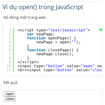
Ví dụ open() trong JavaScript
Nó đóng một trang web.
1
<script type=
"text/javascript"
>
?
2
var
newPage;
3
function
openPage() {
4
newPage = open(
""
);
5
}
6
function
closePage() {
7
newPage.close();
8
}
9
</script>
10
<input type=
"button"
value=
"open"
onc
11
<br><input type=
"button"
value=
"close
Kết quả: