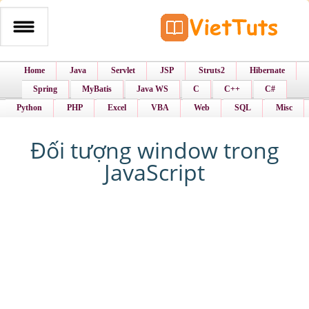
Home
Java
Servlet
JSP
Struts2
Hibernate
Spring
MyBatis
Java WS
C
C++
C#
Python
PHP
Excel
VBA
Web
SQL
Misc
Đối tượng window trong
JavaScript