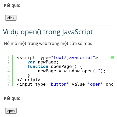
Kết quả:
Ví dụ open() trong JavaScript
Nó mở một trang web trong một cửa sổ mới.
1
<script type=
"text/javascript"
>
?
2
var
newPage;
3
function
openPage() {
4
newPage = window.open(
""
);
5
}
6
</script>
7
<input type=
"button"
value=
"open"
oncl
Kết quả: