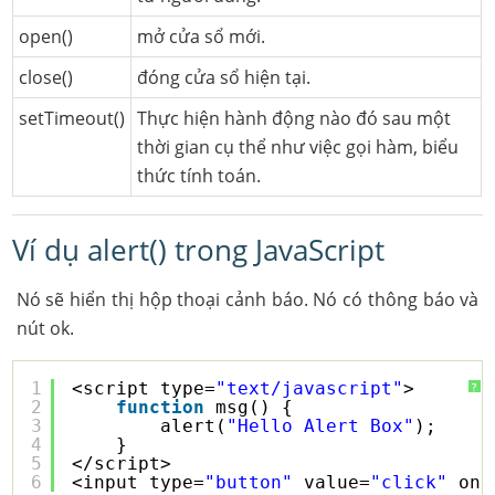
open()
mở cửa sổ mới.
close()
đóng cửa sổ hiện tại.
setTimeout()
Thực hiện hành động nào đó sau một
thời gian cụ thể như việc gọi hàm, biểu
thức tính toán.
Ví dụ alert() trong JavaScript
Nó sẽ hiển thị hộp thoại cảnh báo. Nó có thông báo và
nút ok.
1
<script type=
"text/javascript"
>
?
2
function
msg() {
3
alert(
"Hello Alert Box"
);
4
}
5
</script>
6
<input type=
"button"
value=
"click"
onc