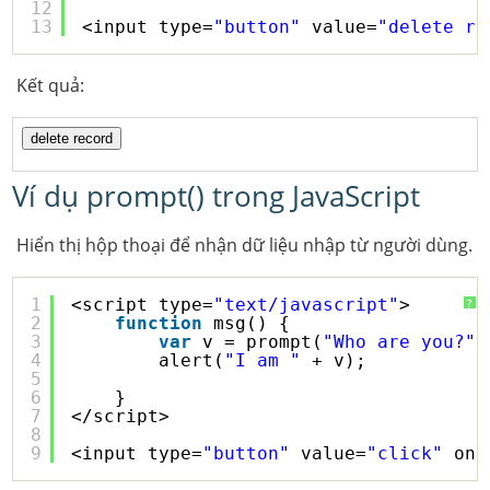
12
13
<input type=
"button"
value=
"delete re
Kết quả:
Ví dụ prompt() trong JavaScript
Hiển thị hộp thoại để nhận dữ liệu nhập từ người dùng.
1
<script type=
"text/javascript"
>
?
2
function
msg() {
3
var
v = prompt(
"Who are you?"
)
4
alert(
"I am "
+ v);
5
6
}
7
</script>
8
9
<input type=
"button"
value=
"click"
onc