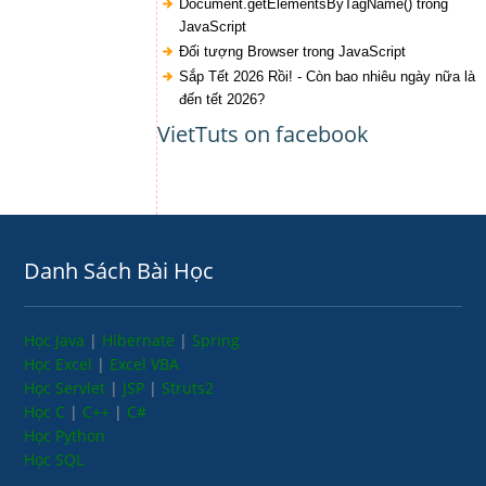
Document.getElementsByTagName() trong
JavaScript
Đối tượng Browser trong JavaScript
Sắp Tết 2026 Rồi! - Còn bao nhiêu ngày nữa là
đến tết 2026?
VietTuts on facebook
Danh Sách Bài Học
Học Java
|
Hibernate
|
Spring
Học Excel
|
Excel VBA
Học Servlet
|
JSP
|
Struts2
Học C
|
C++
|
C#
Học Python
Học SQL