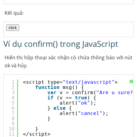
Kết quả:
Ví dụ confirm() trong JavaScript
Hiển thị hộp thoại xác nhận có chứa thông báo với nút
ok và hủy.
1
<script type=
"text/javascript"
>
?
2
function
msg() {
3
var
v = confirm(
"Are u sure?"
4
if
(v == 
true
) {
5
alert(
"ok"
);
6
} 
else
{
7
alert(
"cancel"
);
8
}
9
10
}
11
</script>