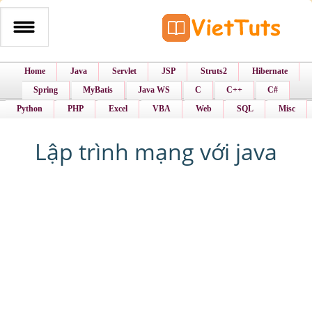
Home
Java
Servlet
JSP
Struts2
Hibernate
Spring
MyBatis
Java WS
C
C++
C#
Python
PHP
Excel
VBA
Web
SQL
Misc
Lập trình mạng với java