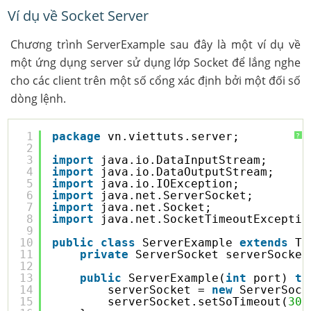
Ví dụ về Socket Server
Chương trình ServerExample sau đây là một ví dụ về
một ứng dụng server sử dụng lớp Socket để lắng nghe
cho các client trên một số cổng xác định bởi một đối số
dòng lệnh.
1
package
vn.viettuts.server;
?
2
3
import
java.io.DataInputStream;
4
import
java.io.DataOutputStream;
5
import
java.io.IOException;
6
import
java.net.ServerSocket;
7
import
java.net.Socket;
8
import
java.net.SocketTimeoutExceptio
9
10
public
class
ServerExample 
extends
Th
11
private
ServerSocket serverSocket
12
13
public
ServerExample(
int
port) 
th
14
serverSocket = 
new
ServerSock
15
serverSocket.setSoTimeout(
300