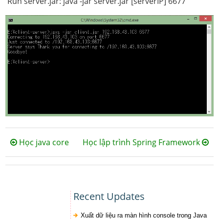
Run server.jar: java -jar server.jar [serverIP] 6677
Học java core
Học lập trình Spring Framework
Recent Updates
Xuất dữ liệu ra màn hình console trong Java