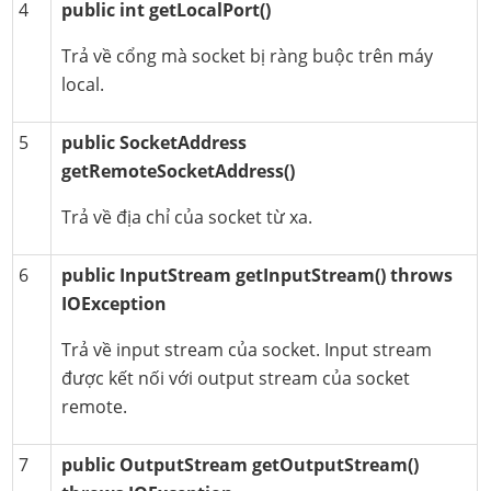
4
public int getLocalPort()
Trả về cổng mà socket bị ràng buộc trên máy
local.
5
public SocketAddress
getRemoteSocketAddress()
Trả về địa chỉ của socket từ xa.
6
public InputStream getInputStream() throws
IOException
Trả về input stream của socket. Input stream
được kết nối với output stream của socket
remote.
7
public OutputStream getOutputStream()