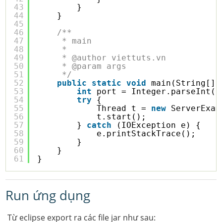
43
}
44
}
45
46
/**
47
* main
48
* 
49
* @author viettuts.vn
50
* @param args
51
*/
52
public
static
void
main(String[] 
53
int
port = Integer.parseInt(a
54
try
{
55
Thread t = 
new
ServerExam
56
t.start();
57
} 
catch
(IOException e) {
58
e.printStackTrace();
59
}
60
}
61
}
Run ứng dụng
Từ eclipse export ra các file jar như sau: