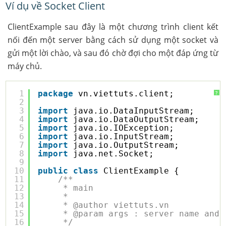
Ví dụ về Socket Client
ClientExample sau đây là một chương trình client kết
nối đến một server bằng cách sử dụng một socket và
gửi một lời chào, và sau đó chờ đợi cho một đáp ứng từ
máy chủ.
1
package
vn.viettuts.client;
?
2
3
import
java.io.DataInputStream;
4
import
java.io.DataOutputStream;
5
import
java.io.IOException;
6
import
java.io.InputStream;
7
import
java.io.OutputStream;
8
import
java.net.Socket;
9
10
public
class
ClientExample {
11
/**
12
* main
13
* 
14
* @author viettuts.vn
15
* @param args : server name and 
16
*/