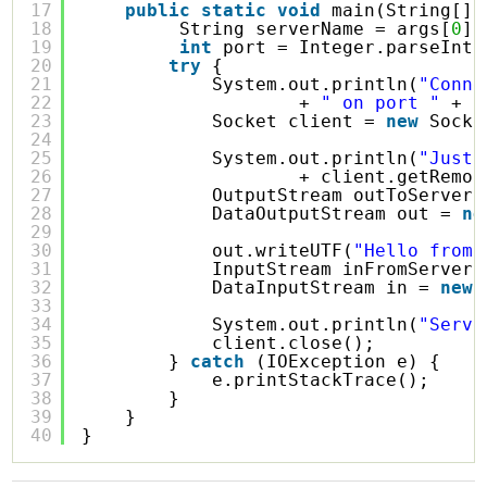
17
public
static
void
main(String[] 
18
String serverName = args[
0
];
19
int
port = Integer.parseInt(
20
try
{
21
System.out.println(
"Conne
22
+ 
" on port "
+ p
23
Socket client = 
new
Socke
24
25
System.out.println(
"Just 
26
+ client.getRemot
27
OutputStream outToServer 
28
DataOutputStream out = 
ne
29
30
out.writeUTF(
"Hello from 
31
InputStream inFromServer 
32
DataInputStream in = 
new
33
34
System.out.println(
"Serve
35
client.close();
36
} 
catch
(IOException e) {
37
e.printStackTrace();
38
}
39
}
40
}