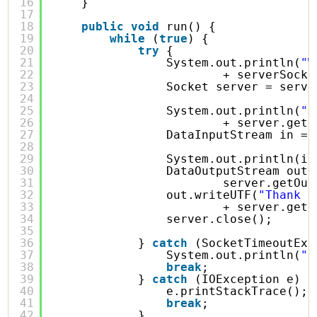
16
}
17
18
public
void
run() {
19
while
(
true
) {
20
try
{
21
System.out.println(
"W
22
+ serverSocke
23
Socket server = serve
24
25
System.out.println(
"J
26
+ server.getR
27
DataInputStream in = 
28
29
System.out.println(in
30
DataOutputStream out 
31
server.getOut
32
out.writeUTF(
"Thank y
33
+ server.getL
34
server.close();
35
36
} 
catch
(SocketTimeoutExc
37
System.out.println(
"S
38
break
;
39
} 
catch
(IOException e) {
40
e.printStackTrace();
41
break
;
42
}