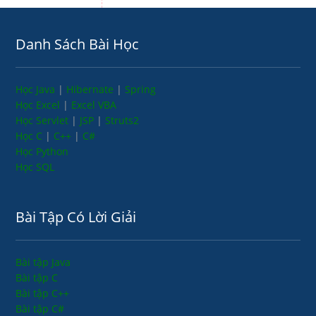
Danh Sách Bài Học
Học Java
|
Hibernate
|
Spring
Học Excel
|
Excel VBA
Học Servlet
|
JSP
|
Struts2
Học C
|
C++
|
C#
Học Python
Học SQL
Bài Tập Có Lời Giải
Bài tập Java
Bài tập C
Bài tập C++
Bài tập C#