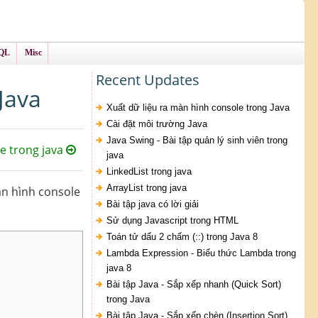
QL
Misc
Recent Updates
Java
Xuất dữ liệu ra màn hình console trong Java
Cài đặt môi trường Java
Java Swing - Bài tập quản lý sinh viên trong
e trong java
java
LinkedList trong java
ArrayList trong java
àn hình console
Bài tập java có lời giải
Sử dụng Javascript trong HTML
Toán tử dấu 2 chấm (::) trong Java 8
Lambda Expression - Biểu thức Lambda trong
java 8
Bài tập Java - Sắp xếp nhanh (Quick Sort)
trong Java
Bài tập Java - Sắp xếp chèn (Insertion Sort)