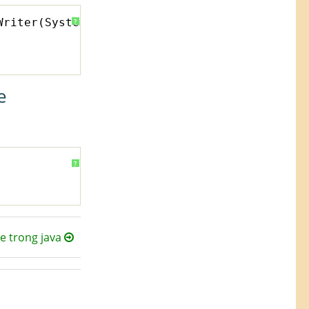
Writer(System.out));
?
e
?
e trong java