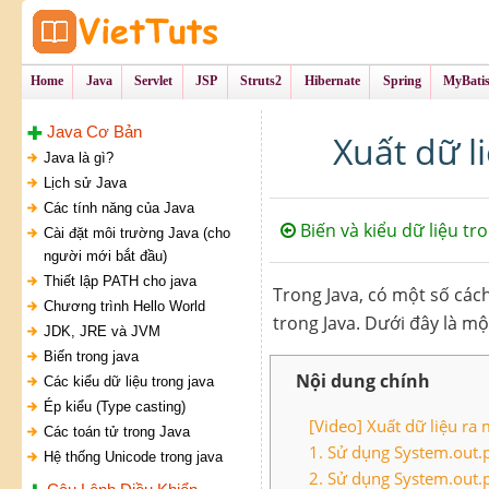
Tự Học Lập Tr
VietTu
Home
Java
Servlet
JSP
Struts2
Hibernate
Spring
MyBati
Java Cơ Bản
Xuất dữ l
Java là gì?
Lịch sử Java
Các tính năng của Java
Biến và kiểu dữ liệu tro
Cài đặt môi trường Java (cho
người mới bắt đầu)
Thiết lập PATH cho java
Trong Java, có một số các
Chương trình Hello World
trong Java. Dưới đây là m
JDK, JRE và JVM
Biến trong java
Nội dung chính
Các kiểu dữ liệu trong java
Ép kiểu (Type casting)
[Video] Xuất dữ liệu ra
Các toán tử trong Java
1. Sử dụng System.out.pr
Hệ thống Unicode trong java
2. Sử dụng System.out.p