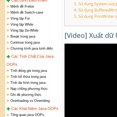
Câu Lệnh Điều Khiển
3. Sử dụng System.out.pr
Mệnh đề If-else
4. Sử dụng BufferedWrit
Mệnh đề Switch-case
5. Sử dụng PrintWriter 
Vòng lặp For
Vòng lặp While
Vòng lặp Do-While
[Video] Xuất dữ 
Break trong java
Continue trong java
Chương trình java kinh điển
Các Tính Chất Của Java
OOPs
Tính đóng gói trong java
Tính kế thừa trong java
Tính đa hình trong java
Nạp chồng phương thức
Ghi đè phương thức
Overloading vs Overriding
Các Khái Niệm Java OOPs
Tổng quan java OOPs