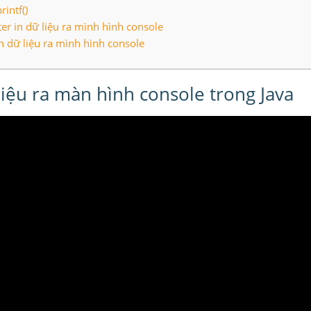
intf()
er in dữ liệu ra mình hình console
in dữ liệu ra mình hình console
liệu ra màn hình console trong Java