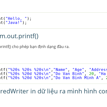
nt(
"Hello, "
);
nt(
"Java!"
);
m.out.printf()
intf() cho phép bạn định dạng đầu ra.
ntf(
"%20s %20s %20s\n"
,
"Name"
, 
"Age"
, 
"Addres
ntf(
"%20s %20d %20s\n"
,
"Do Van Binh"
, 
20
, 
"Ha
ntf(
"%20s %20d %20s\n"
,
"Do Van Binh Minh A"
, 
redWriter in dữ liệu ra mình hình co