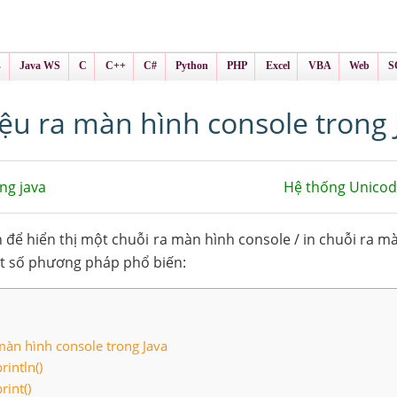
ình Online
ts
s
Java WS
C
C++
C#
Python
PHP
Excel
VBA
Web
S
iệu ra màn hình console trong 
ng java
Hệ thống Unicod
h để hiển thị một chuỗi ra màn hình console / in chuỗi ra m
ột số phương pháp phổ biến:
 màn hình console trong Java
intln()
rint()