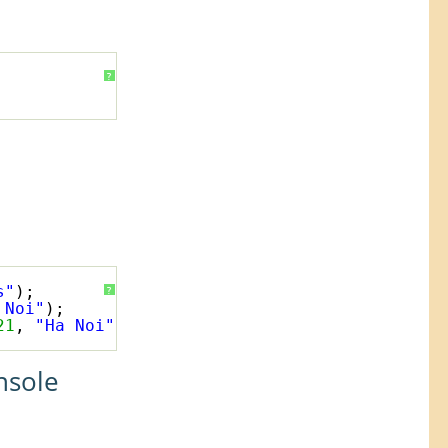
?
s"
);
?
 Noi"
);
21
, 
"Ha Noi"
);
nsole