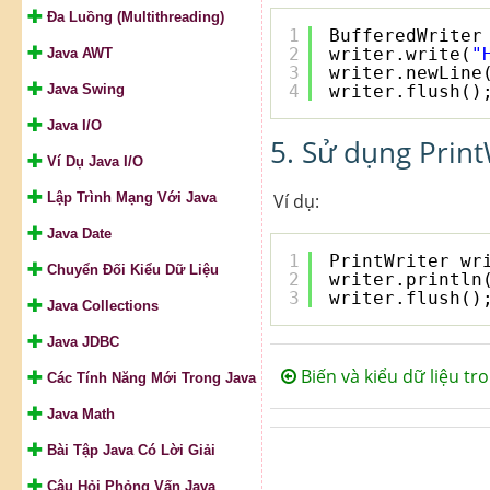
Đa Luồng (Multithreading)
1
BufferedWriter
2
writer.write(
"
Java AWT
3
writer.newLine
Java Swing
4
writer.flush()
Java I/O
5. Sử dụng Print
Ví Dụ Java I/O
Lập Trình Mạng Với Java
Ví dụ:
Java Date
1
PrintWriter wr
Chuyển Đối Kiểu Dữ Liệu
2
writer.println
3
writer.flush()
Java Collections
Java JDBC
Biến và kiểu dữ liệu tro
Các Tính Năng Mới Trong Java
Java Math
Bài Tập Java Có Lời Giải
Câu Hỏi Phỏng Vấn Java