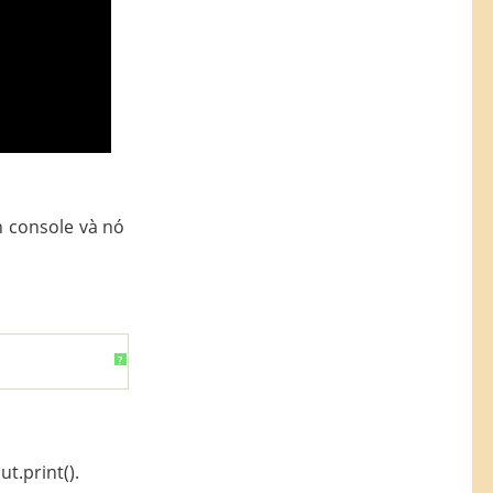
h console và nó
?
.print().