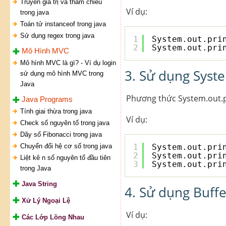
Truyền giá trị và tham chiếu
Ví dụ:
trong java
Toán tử instanceof trong java
Sử dụng regex trong java
1
System.out.pri
2
System.out.pri
Mô Hình MVC
Mô hình MVC là gì? - Ví dụ login
3. Sử dụng Syste
sử dụng mô hình MVC trong
Java
Phương thức System.out.pr
Java Programs
Tính giai thừa trong java
Ví dụ:
Check số nguyên tố trong java
Dãy số Fibonacci trong java
Chuyển đổi hệ cơ số trong java
1
System.out.pri
2
System.out.pri
Liệt kê n số nguyên tố đầu tiên
3
System.out.pri
trong Java
Java String
4. Sử dụng Buffe
Xử Lý Ngoại Lệ
Ví dụ:
Các Lớp Lồng Nhau