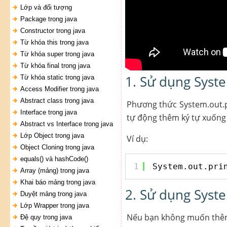
Lớp và đối tượng
Package trong java
Constructor trong java
Từ khóa this trong java
Từ khóa super trong java
Từ khóa final trong java
1. Sử dụng Syste
Từ khóa static trong java
Access Modifier trong java
Abstract class trong java
Phương thức System.out.p
Interface trong java
tự động thêm ký tự xuống 
Abstract vs Interface trong java
Lớp Object trong java
Ví dụ:
Object Cloning trong java
equals() và hashCode()
1
System.out.pri
Array (mảng) trong java
Khai báo mảng trong java
2. Sử dụng Syste
Duyệt mảng trong java
Lớp Wrapper trong java
Nếu bạn không muốn thêm 
Đệ quy trong java