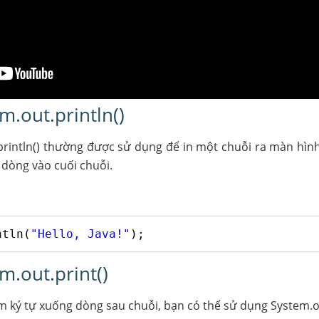
m.out.println()
rintln() thường được sử dụng để in một chuỗi ra màn hìn
dòng vào cuối chuỗi.
ntln(
"Hello, Java!"
);
m.out.print()
ký tự xuống dòng sau chuỗi, bạn có thể sử dụng System.out