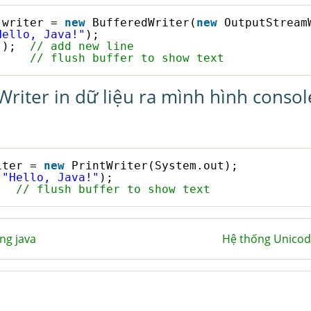
 writer = 
new
BufferedWriter(
new
OutputStream
Hello, Java!"
);
();  
// add new line
;    
// flush buffer to show text
Writer in dữ liệu ra mình hình consol
iter = 
new
PrintWriter(System.out);
(
"Hello, Java!"
);
;  
// flush buffer to show text
ng java
Hệ thống Unicod