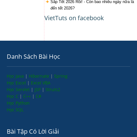
Sắp Tết 2026 Rồi! - Còn bao nhiêu ngày nữa là
đến tết 2026?
VietTuts on facebook
Danh Sách Bài Học
Học Java
|
Hibernate
|
Spring
Học Excel
|
Excel VBA
Học Servlet
|
JSP
|
Struts2
Học C
|
C++
|
C#
Học Python
Học SQL
Bài Tập Có Lời Giải