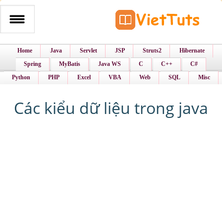
Home
Java
Servlet
JSP
Struts2
Hibernate
Spring
MyBatis
Java WS
C
C++
C#
Python
PHP
Excel
VBA
Web
SQL
Misc
Các kiểu dữ liệu trong java