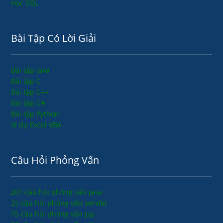
Học SQL
Bài Tập Có Lời Giải
Bài tập Java
Bài tập C
Bài tập C++
Bài tập C#
Bài tập Python
Ví dụ Excel VBA
Câu Hỏi Phỏng Vấn
201 câu hỏi phỏng vấn java
25 câu hỏi phỏng vấn servlet
75 câu hỏi phỏng vấn jsp