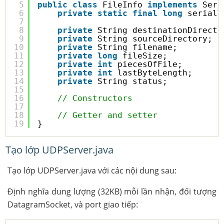
5
public
class
FileInfo 
implements
Seri
6
private
static
final
long
serialV
7
8
private
String destinationDirecto
9
private
String sourceDirectory;
10
private
String filename;
11
private
long
fileSize;
12
private
int
piecesOfFile;
13
private
int
lastByteLength;
14
private
String status;
15
16
// Constructors
17
18
// Getter and setter
19
}
Tạo lớp UDPServer.java
Tạo lớp UDPServer.java với các nội dung sau:
Định nghĩa dung lượng (32KB) mỗi lần nhận, đối tượng
DatagramSocket, và port giao tiếp: