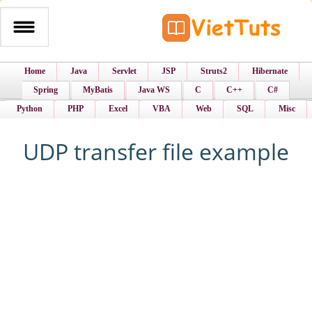
Home
Java
Servlet
JSP
Struts2
Hibernate
Spring
MyBatis
Java WS
C
C++
C#
Python
PHP
Excel
VBA
Web
SQL
Misc
UDP transfer file example