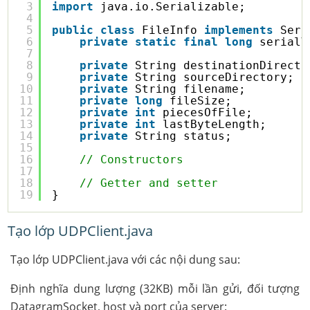
3
import
java.io.Serializable;
4
5
public
class
FileInfo 
implements
Seri
6
private
static
final
long
serialV
7
8
private
String destinationDirecto
9
private
String sourceDirectory;
10
private
String filename;
11
private
long
fileSize;
12
private
int
piecesOfFile;
13
private
int
lastByteLength;
14
private
String status;
15
16
// Constructors
17
18
// Getter and setter
19
}
Tạo lớp UDPClient.java
Tạo lớp UDPClient.java với các nội dung sau:
Định nghĩa dung lượng (32KB) mỗi lần gửi, đối tượng
DatagramSocket, host và port của server: