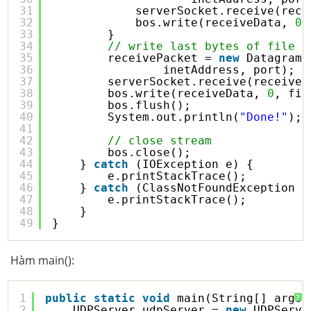
31
serverSocket.receive(rece
32
bos.write(receiveData, 
0
,
33
}
34
// write last bytes of file
35
receivePacket = 
new
DatagramP
36
inetAddress, port);
37
serverSocket.receive(receiveP
38
bos.write(receiveData, 
0
, fil
39
bos.flush();
40
System.out.println(
"Done!"
);
41
42
// close stream
43
bos.close();
44
} 
catch
(IOException e) {
45
e.printStackTrace();
46
} 
catch
(ClassNotFoundException e
47
e.printStackTrace();
48
}
49
}
Hàm main():
1
public
static
void
main(String[] args)
?
2
UDPServer udpServer = 
new
UDPServe