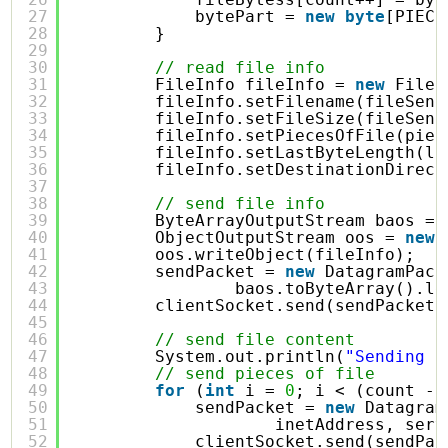
27
bytePart = 
new
byte
[PIECE
28
}
29
30
// read file info
31
FileInfo fileInfo = 
new
FileI
32
fileInfo.setFilename(fileSend
33
fileInfo.setFileSize(fileSend
34
fileInfo.setPiecesOfFile(piec
35
fileInfo.setLastByteLength(la
36
fileInfo.setDestinationDirect
37
38
// send file info
39
ByteArrayOutputStream baos = 
40
ObjectOutputStream oos = 
new
41
oos.writeObject(fileInfo);
42
sendPacket = 
new
DatagramPack
43
baos.toByteArray().le
44
clientSocket.send(sendPacket)
45
46
// send file content
47
System.out.println(
"Sending f
48
// send pieces of file
49
for
(
int
i = 
0
; i < (count - 
50
sendPacket = 
new
Datagram
51
inetAddress, serv
52
clientSocket.send(sendPac