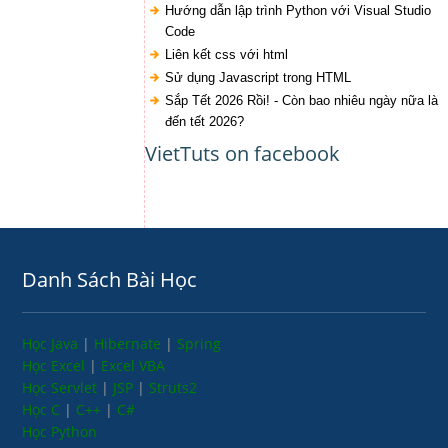
Hướng dẫn lập trình Python với Visual Studio
Code
Liên kết css với html
Sử dụng Javascript trong HTML
Sắp Tết 2026 Rồi! - Còn bao nhiêu ngày nữa là
đến tết 2026?
VietTuts on facebook
Danh Sách Bài Học
Học Java
|
Hibernate
|
Spring
Học Excel
|
Excel VBA
Học Servlet
|
JSP
|
Struts2
Học C
|
C++
|
C#
Học Python