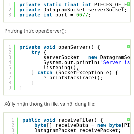
1
private
static
final
int
PIECES_OF_FIL
?
2
private
DatagramSocket serverSocket;
3
private
int
port = 
6677
;
Phương thức openServer():
1
private
void
openServer() {
?
2
try
{
3
serverSocket = 
new
DatagramSoc
4
System.out.println(
"Server is 
5
listening();
6
} 
catch
(SocketException e) {
7
e.printStackTrace();
8
}
9
}
Xử lý nhận thông tin file, và nội dung file:
1
public
void
receiveFile() {
?
2
byte
[] receiveData = 
new
byte
[PIE
3
DatagramPacket receivePacket;