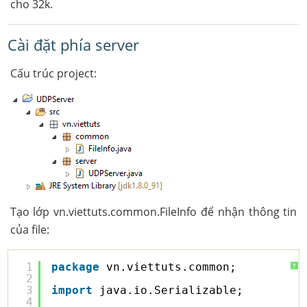
cho 32k.
Cài đặt phía server
Cấu trúc project:
Tạo lớp vn.viettuts.common.FileInfo để nhận thông tin
của file:
1
package
vn.viettuts.common;
?
2
3
import
java.io.Serializable;
4