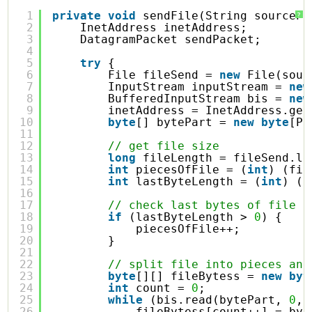
1
private
void
sendFile(String sourcePa
?
2
InetAddress inetAddress;
3
DatagramPacket sendPacket;
4
5
try
{
6
File fileSend = 
new
File(sour
7
InputStream inputStream = 
new
8
BufferedInputStream bis = 
new
9
inetAddress = InetAddress.get
10
byte
[] bytePart = 
new
byte
[PI
11
12
// get file size
13
long
fileLength = fileSend.le
14
int
piecesOfFile = (
int
) (fil
15
int
lastByteLength = (
int
) (f
16
17
// check last bytes of file
18
if
(lastByteLength > 
0
) {
19
piecesOfFile++;
20
}
21
22
// split file into pieces and
23
byte
[][] fileBytess = 
new
byt
24
int
count = 
0
;
25
while
(bis.read(bytePart, 
0
, 
26
fileBytess[count++] = byt