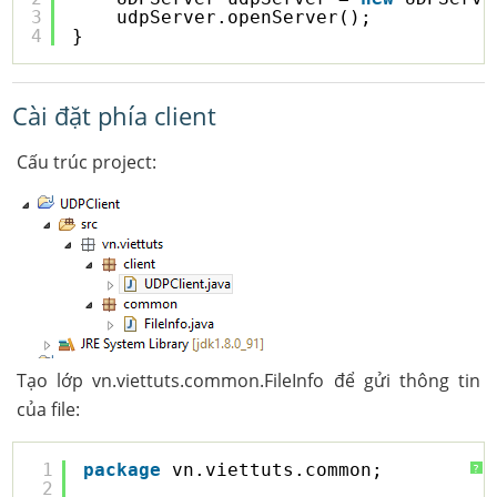
3
udpServer.openServer();
4
}
Cài đặt phía client
Cấu trúc project:
Tạo lớp vn.viettuts.common.FileInfo để gửi thông tin
của file:
1
package
vn.viettuts.common;
?
2