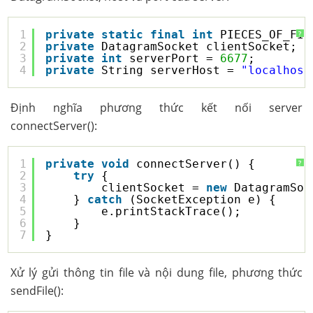
1
private
static
final
int
PIECES_OF_FIL
?
2
private
DatagramSocket clientSocket;
3
private
int
serverPort = 
6677
;
4
private
String serverHost = 
"localhost
Định nghĩa phương thức kết nối server
connectServer():
1
private
void
connectServer() {
?
2
try
{
3
clientSocket = 
new
DatagramSoc
4
} 
catch
(SocketException e) {
5
e.printStackTrace();
6
}
7
}
Xử lý gửi thông tin file và nội dung file, phương thức
sendFile():