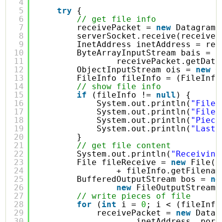
4
5
try
{
6
// get file info
7
receivePacket = 
new
DatagramP
8
serverSocket.receive(receiveP
9
InetAddress inetAddress = rec
10
ByteArrayInputStream bais = 
n
11
receivePacket.getData
12
ObjectInputStream ois = 
new
O
13
FileInfo fileInfo = (FileInfo
14
// show file info
15
if
(fileInfo != 
null
) {
16
System.out.println(
"File 
17
System.out.println(
"File 
18
System.out.println(
"Piece
19
System.out.println(
"Last 
20
}
21
// get file content
22
System.out.println(
"Receiving
23
File fileReceive = 
new
File(f
24
+ fileInfo.getFilenam
25
BufferedOutputStream bos = 
ne
26
new
FileOutputStream(
27
// write pieces of file
28
for
(
int
i = 
0
; i < (fileInfo
29
receivePacket = 
new
Datag
30
inetAddress, port