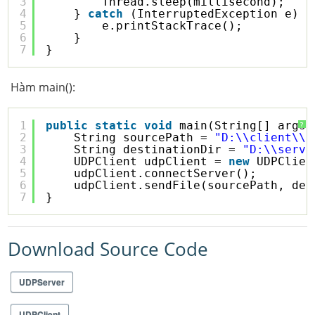
3
Thread.sleep(millisecond);
4
} 
catch
(InterruptedException e) {
5
e.printStackTrace();
6
}
7
}
Hàm main():
1
public
static
void
main(String[] args)
?
2
String sourcePath = 
"D:\\client\\t
3
String destinationDir = 
"D:\\serve
4
UDPClient udpClient = 
new
UDPClien
5
udpClient.connectServer();
6
udpClient.sendFile(sourcePath, des
7
}
Download Source Code
UDPServer
UDPClient