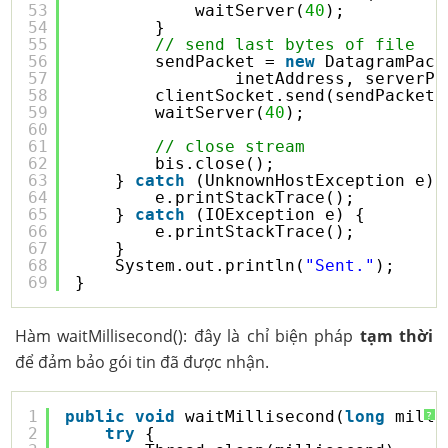
53
waitServer(
40
);
54
}
55
// send last bytes of file
56
sendPacket = 
new
DatagramPack
57
inetAddress, serverPo
58
clientSocket.send(sendPacket)
59
waitServer(
40
);
60
61
// close stream
62
bis.close();
63
} 
catch
(UnknownHostException e) 
64
e.printStackTrace();
65
} 
catch
(IOException e) {
66
e.printStackTrace();
67
}
68
System.out.println(
"Sent."
);
69
}
Hàm waitMillisecond(): đây là chỉ biện pháp
tạm thời
để đảm bảo gói tin đã được nhận.
1
public
void
waitMillisecond(
long
milli
?
2
try
{