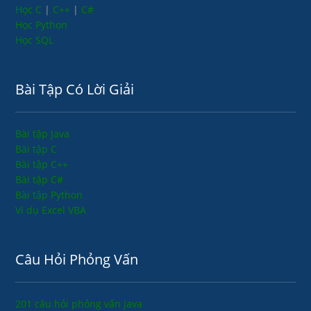
Học C
|
C++
|
C#
Học Python
Học SQL
Bài Tập Có Lời Giải
Bài tập Java
Bài tập C
Bài tập C++
Bài tập C#
Bài tập Python
Ví dụ Excel VBA
Câu Hỏi Phỏng Vấn
201 câu hỏi phỏng vấn java