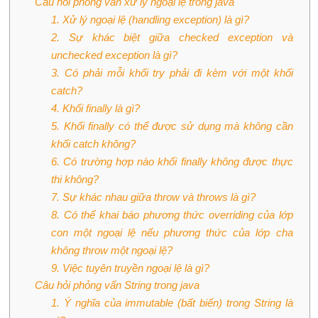
Câu hỏi phỏng vấn xử lý ngoại lệ trong java
1. Xử lý ngoại lệ (handling exception) là gì?
2. Sự khác biệt giữa checked exception và
unchecked exception là gì?
3. Có phải mỗi khối try phải đi kèm với một khối
catch?
4. Khối finally là gì?
5. Khối finally có thể được sử dụng mà không cần
khối catch không?
6. Có trường hợp nào khối finally không được thực
thi không?
7. Sự khác nhau giữa throw và throws là gì?
8. Có thể khai báo phương thức overriding của lớp
con một ngoại lệ nếu phương thức của lớp cha
không throw một ngoại lệ?
9. Việc tuyên truyền ngoại lệ là gì?
Câu hỏi phỏng vấn String trong java
1. Ý nghĩa của immutable (bất biến) trong String là