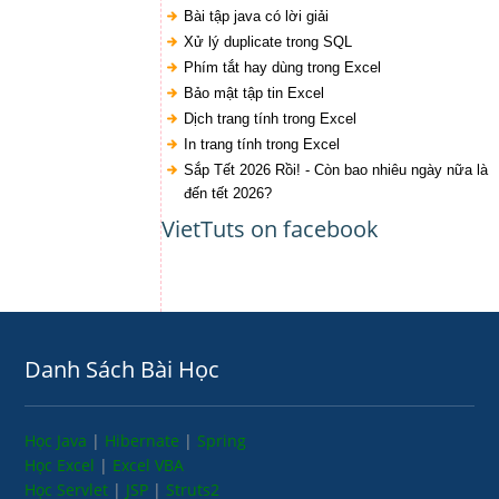
Bài tập java có lời giải
Xử lý duplicate trong SQL
Phím tắt hay dùng trong Excel
Bảo mật tập tin Excel
Dịch trang tính trong Excel
In trang tính trong Excel
Sắp Tết 2026 Rồi! - Còn bao nhiêu ngày nữa là
đến tết 2026?
VietTuts on facebook
Danh Sách Bài Học
Học Java
|
Hibernate
|
Spring
Học Excel
|
Excel VBA
Học Servlet
|
JSP
|
Struts2