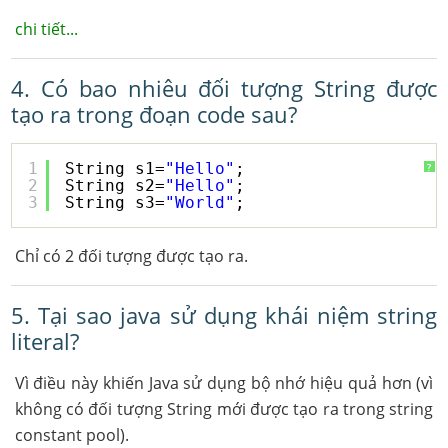
chi tiết...
4. Có bao nhiêu đối tượng String được
tạo ra trong đoạn code sau?
1
String s1=
"Hello"
;
?
2
String s2=
"Hello"
;
3
String s3=
"World"
;
Chỉ có 2 đối tượng được tạo ra.
5. Tại sao java sử dụng khái niệm string
literal?
Vì điều này khiến Java sử dụng bộ nhớ hiệu quả hơn (vì
không có đối tượng String mới được tạo ra trong string
constant pool).