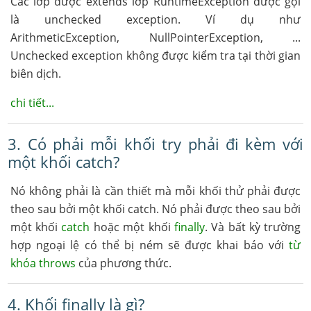
Các lớp được extends lớp RuntimeException được gọi
là unchecked exception. Ví dụ như
ArithmeticException, NullPointerException, ...
Unchecked exception không được kiểm tra tại thời gian
biên dịch.
chi tiết...
3. Có phải mỗi khối try phải đi kèm với
một khối catch?
Nó không phải là cần thiết mà mỗi khối thử phải được
theo sau bởi một khối catch. Nó phải được theo sau bởi
một khối
catch
hoặc một khối
finally
. Và bất kỳ trường
hợp ngoại lệ có thể bị ném sẽ được khai báo với
từ
khóa throws
của phương thức.
4. Khối finally là gì?