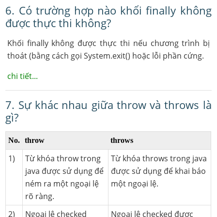
6. Có trường hợp nào khối finally không
được thực thi không?
Khối finally không được thực thi nếu chương trình bị
thoát (bằng cách gọi System.exit() hoặc lỗi phần cứng.
chi tiết...
7. Sự khác nhau giữa throw và throws là
gì?
No.
throw
throws
1)
Từ khóa throw trong
Từ khóa throws trong java
java được sử dụng để
được sử dụng để khai báo
ném ra một ngoại lệ
một ngoại lệ.
rõ ràng.
2)
Ngoại lệ checked
Ngoại lệ checked được