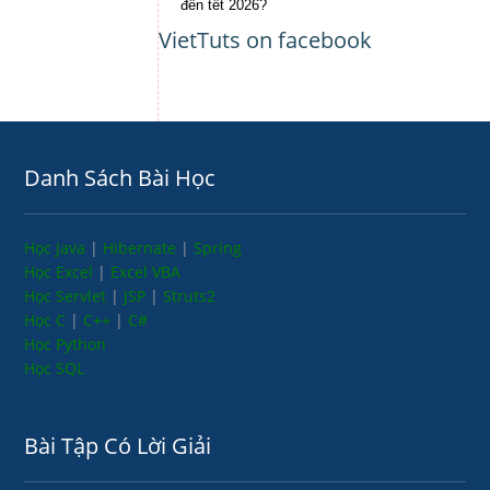
đến tết 2026?
VietTuts on facebook
Danh Sách Bài Học
Học Java
|
Hibernate
|
Spring
Học Excel
|
Excel VBA
Học Servlet
|
JSP
|
Struts2
Học C
|
C++
|
C#
Học Python
Học SQL
Bài Tập Có Lời Giải