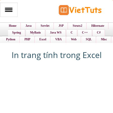
Home
Java
Servlet
JSP
Struts2
Hibernate
Spring
MyBatis
Java WS
C
C++
C#
Python
PHP
Excel
VBA
Web
SQL
Misc
In trang tính trong Excel