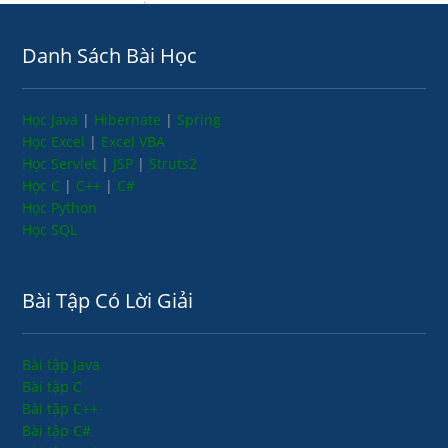
Danh Sách Bài Học
Học Java
|
Hibernate
|
Spring
Học Excel
|
Excel VBA
Học Servlet
|
JSP
|
Struts2
Học C
|
C++
|
C#
Học Python
Học SQL
Bài Tập Có Lời Giải
Bài tập Java
Bài tập C
Bài tập C++
Bài tập C#