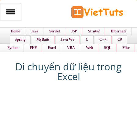
Home
Java
Servlet
JSP
Struts2
Hibernate
Spring
MyBatis
Java WS
C
C++
C#
Python
PHP
Excel
VBA
Web
SQL
Misc
Di chuyển dữ liệu trong
Excel