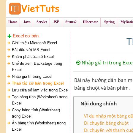
Tự Học Lập Tr
VietTu
Home
Java
Servlet
JSP
Struts2
Hibernate
Spring
MyBati
Excel cơ bản
T
Giới thiệu Microsoft Excel
Bắt đầu với MS Excel
Khám phá cửa sổ Excel
Nhập giá trị trong Exce
Chế độ xem Backstage trong
Excel
Nhập giá trị trong Excel
Bài này hướng dẫn bạn mộ
Thao tác cơ bản trong Excel
bằng chuột và bàn phím.
Lưu cửa sổ làm việc trong Excel
Tạo bảng tính (Worksheet) trong
Nội dung chính
Excel
Copy bảng tính (Worksheet)
Ví dụ nhập một bảng dữ 
trong Excel
Di chuyển bằng chuột
Ẩn bảng tính (Worksheet) trong
Excel
Di chuyển với thanh cu