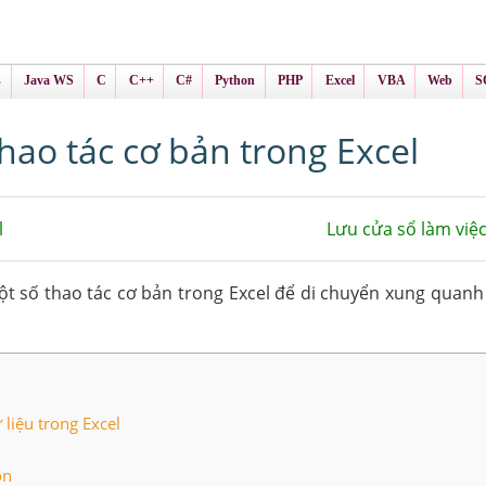
ình Online
ts
s
Java WS
C
C++
C#
Python
PHP
Excel
VBA
Web
S
hao tác cơ bản trong Excel
l
Lưu cửa sổ làm việc
t số thao tác cơ bản trong Excel để di chuyển xung quanh
liệu trong Excel
ộn