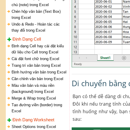
chú (note) trong Excel
Chèn hộp văn bản (Text Box)
trong Excel
Undo & Redo - Hoàn tác các
thay đổi trong Excel
Định Dạng Cell
Định dạng Cell hay cài đặt kiểu
dữ liệu cho Cell trong Excel
Cài đặt font chữ trong Excel
Trang trí văn bản trong Excel
Định hướng văn bản trong Excel
Căn chỉnh văn bản trong Excel
Di chuyển bằng 
Màu văn bản và màu nền
(background) trong Excel
Bạn có thể dễ dàng di ch
Merge & Wrap trong Excel
Đôi khi nếu trang tính củ
Tạo đường viền (border) trong
tình huống như vậy, bạn 
Excel
sau:
Định Dạng Worksheet
Sheet Options trong Excel