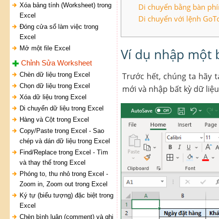
Xóa bảng tính (Worksheet) trong
Di chuyển bằng bàn ph
Excel
Di chuyển với lệnh GoT
Đóng cửa sổ làm việc trong
Excel
Mở một file Excel
Ví dụ nhập một b
Chỉnh Sửa Worksheet
Chèn dữ liệu trong Excel
Trước hết, chúng ta hãy 
Chọn dữ liệu trong Excel
mới và nhập bất kỳ dữ liệ
Xóa dữ liệu trong Excel
Di chuyển dữ liệu trong Excel
Hàng và Cột trong Excel
Copy/Paste trong Excel - Sao
chép và dán dữ liệu trong Excel
Find/Replace trong Excel - Tìm
và thay thế trong Excel
Phóng to, thu nhỏ trong Excel -
Zoom in, Zoom out trong Excel
Ký tự (biểu tượng) đặc biệt trong
Excel
Chèn bình luận (comment) và ghi