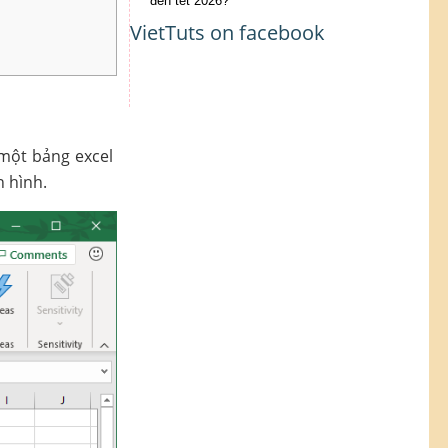
đến tết 2026?
VietTuts on facebook
 một bảng excel
n hình.