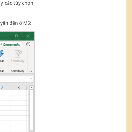
ấy các tùy chọn
uyển đến ô M5: