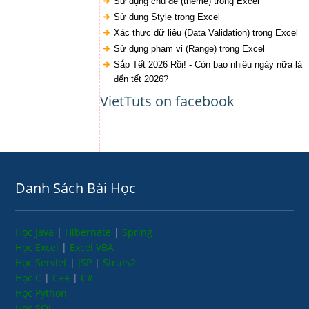
Sử dụng chủ đề (theme) trong Excel
Sử dụng Style trong Excel
Xác thực dữ liệu (Data Validation) trong Excel
Sử dụng phạm vi (Range) trong Excel
Sắp Tết 2026 Rồi! - Còn bao nhiêu ngày nữa là
đến tết 2026?
VietTuts on facebook
Danh Sách Bài Học
Học Java
|
Hibernate
|
Spring
Học Excel
|
Excel VBA
Học Servlet
|
JSP
|
Struts2
Học C
|
C++
|
C#
Học Python
Học SQL