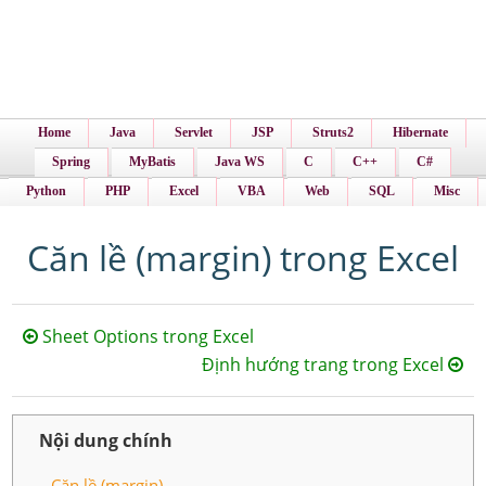
Home
Java
Servlet
JSP
Struts2
Hibernate
Spring
MyBatis
Java WS
C
C++
C#
Python
PHP
Excel
VBA
Web
SQL
Misc
Căn lề (margin) trong Excel
Sheet Options trong Excel
Định hướng trang trong Excel
Nội dung chính
Căn lề (margin)