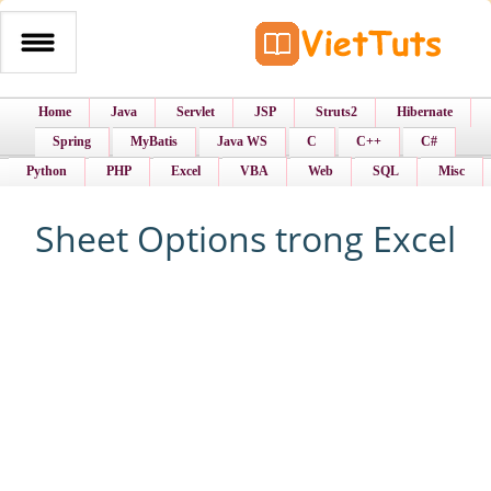
Home
Java
Servlet
JSP
Struts2
Hibernate
Spring
MyBatis
Java WS
C
C++
C#
Python
PHP
Excel
VBA
Web
SQL
Misc
Sheet Options trong Excel