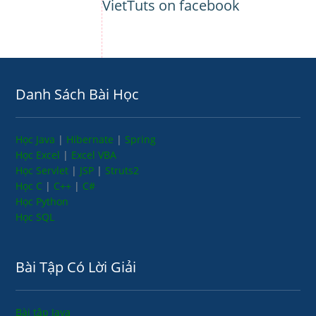
VietTuts on facebook
Danh Sách Bài Học
Học Java
|
Hibernate
|
Spring
Học Excel
|
Excel VBA
Học Servlet
|
JSP
|
Struts2
Học C
|
C++
|
C#
Học Python
Học SQL
Bài Tập Có Lời Giải
Bài tập Java