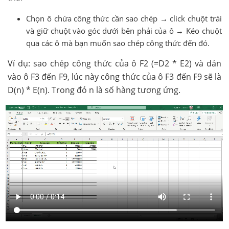
Chọn ô chứa công thức cần sao chép → click chuột trái
và giữ chuột vào góc dưới bên phải của ô → Kéo chuột
qua các ô mà bạn muốn sao chép công thức đến đó.
Ví dụ: sao chép công thức của ô F2 (=D2 * E2) và dán
vào ô F3 đến F9, lúc này công thức của ô F3 đến F9 sẽ là
D(n) * E(n). Trong đó n là số hàng tương ứng.