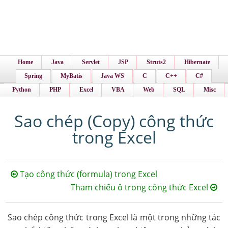
Home
Java
Servlet
JSP
Struts2
Hibernate
Spring
MyBatis
Java WS
C
C++
C#
Python
PHP
Excel
VBA
Web
SQL
Misc
Sao chép (Copy) công thức
trong Excel
Tạo công thức (formula) trong Excel
Tham chiếu ô trong công thức Excel
Sao chép công thức trong Excel là một trong những tác