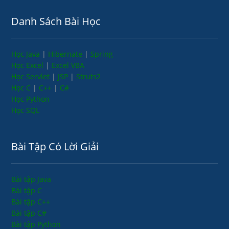
Danh Sách Bài Học
Học Java
|
Hibernate
|
Spring
Học Excel
|
Excel VBA
Học Servlet
|
JSP
|
Struts2
Học C
|
C++
|
C#
Học Python
Học SQL
Bài Tập Có Lời Giải
Bài tập Java
Bài tập C
Bài tập C++
Bài tập C#
Bài tập Python