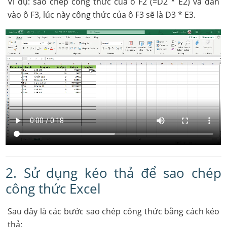
Ví dụ: sao chép công thức của ô F2 (=D2 * E2) và dán
vào ô F3, lúc này công thức của ô F3 sẽ là D3 * E3.
2. Sử dụng kéo thả để sao chép
công thức Excel
Sau đây là các bước sao chép công thức bằng cách kéo
thả: