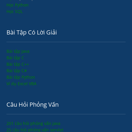
Học Python
Học SQL
Bài Tập Có Lời Giải
Bài tập Java
Bài tập C
Bài tập C++
Bài tập C#
Bài tập Python
Ví dụ Excel VBA
Câu Hỏi Phỏng Vấn
201 câu hỏi phỏng vấn java
25 câu hỏi phỏng vấn servlet