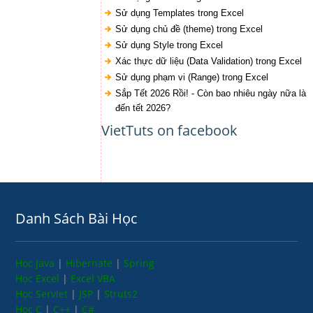
Sử dụng Templates trong Excel
Sử dụng chủ đề (theme) trong Excel
Sử dụng Style trong Excel
Xác thực dữ liệu (Data Validation) trong Excel
Sử dụng phạm vi (Range) trong Excel
Sắp Tết 2026 Rồi! - Còn bao nhiêu ngày nữa là
đến tết 2026?
VietTuts on facebook
Danh Sách Bài Học
Học Java
|
Hibernate
|
Spring
Học Excel
|
Excel VBA
Học Servlet
|
JSP
|
Struts2
Học C
|
C++
|
C#