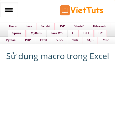
Home
Java
Servlet
JSP
Struts2
Hibernate
Spring
MyBatis
Java WS
C
C++
C#
Python
PHP
Excel
VBA
Web
SQL
Misc
Sử dụng macro trong Excel