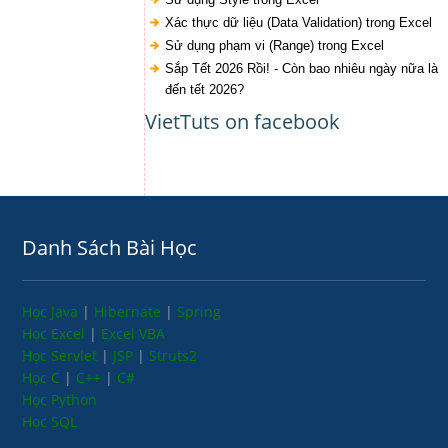
Xác thực dữ liệu (Data Validation) trong Excel
Sử dụng phạm vi (Range) trong Excel
Sắp Tết 2026 Rồi! - Còn bao nhiêu ngày nữa là
đến tết 2026?
VietTuts on facebook
Danh Sách Bài Học
Học Java
|
Hibernate
|
Spring
Học Excel
|
Excel VBA
Học Servlet
|
JSP
|
Struts2
Học C
|
C++
|
C#
Học Python
Học SQL