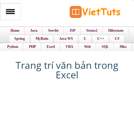
Home
Java
Servlet
JSP
Struts2
Hibernate
Spring
MyBatis
Java WS
C
C++
C#
Python
PHP
Excel
VBA
Web
SQL
Misc
Trang trí văn bản trong
Excel