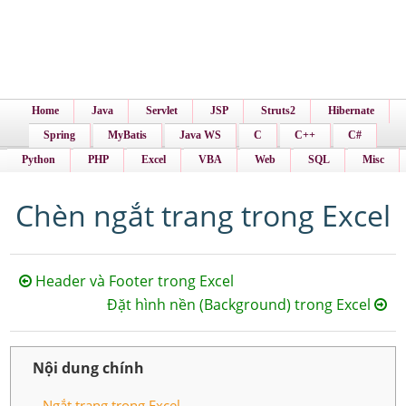
Home
Java
Servlet
JSP
Struts2
Hibernate
Spring
MyBatis
Java WS
C
C++
C#
Python
PHP
Excel
VBA
Web
SQL
Misc
Chèn ngắt trang trong Excel
Header và Footer trong Excel
Đặt hình nền (Background) trong Excel
Nội dung chính
Ngắt trang trong Excel