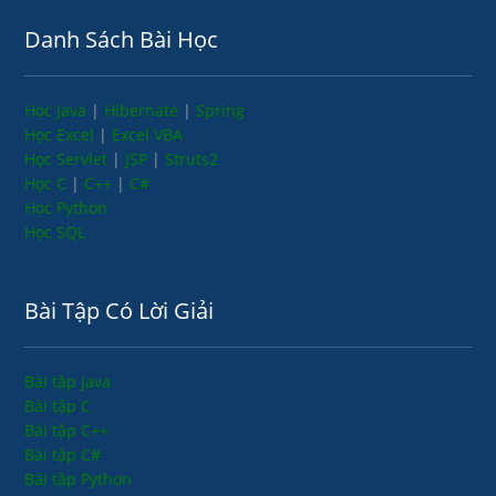
Danh Sách Bài Học
Học Java
|
Hibernate
|
Spring
Học Excel
|
Excel VBA
Học Servlet
|
JSP
|
Struts2
Học C
|
C++
|
C#
Học Python
Học SQL
Bài Tập Có Lời Giải
Bài tập Java
Bài tập C
Bài tập C++
Bài tập C#
Bài tập Python