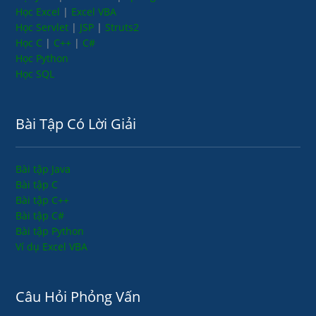
Học Excel
|
Excel VBA
Học Servlet
|
JSP
|
Struts2
Học C
|
C++
|
C#
Học Python
Học SQL
Bài Tập Có Lời Giải
Bài tập Java
Bài tập C
Bài tập C++
Bài tập C#
Bài tập Python
Ví dụ Excel VBA
Câu Hỏi Phỏng Vấn