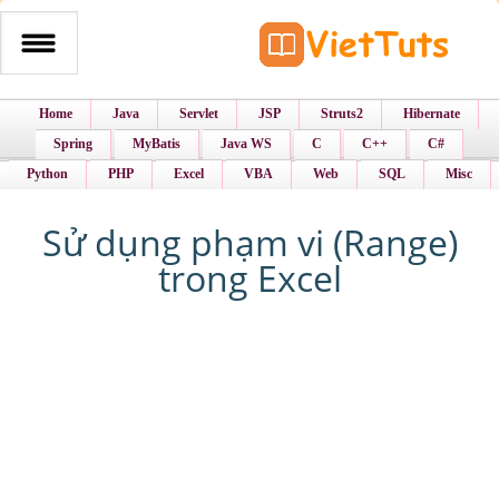
Home
Java
Servlet
JSP
Struts2
Hibernate
Spring
MyBatis
Java WS
C
C++
C#
Python
PHP
Excel
VBA
Web
SQL
Misc
Sử dụng phạm vi (Range)
trong Excel