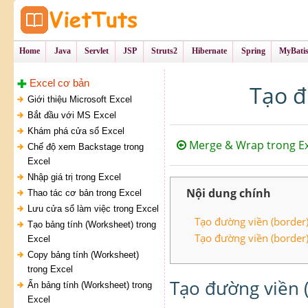
Tự Học Lập Tr
VietTu
Home
Java
Servlet
JSP
Struts2
Hibernate
Spring
MyBati
Excel cơ bản
Tạo đ
Giới thiệu Microsoft Excel
Bắt đầu với MS Excel
Khám phá cửa sổ Excel
Merge & Wrap trong Ex
Chế độ xem Backstage trong
Excel
Nhập giá trị trong Excel
Nội dung chính
Thao tác cơ bản trong Excel
Lưu cửa sổ làm việc trong Excel
Tạo đường viền (border
Tạo bảng tính (Worksheet) trong
Tạo đường viền (border)
Excel
Copy bảng tính (Worksheet)
trong Excel
Tạo đường viền 
Ẩn bảng tính (Worksheet) trong
Excel