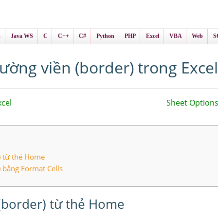
ình Online
ts
s
Java WS
C
C++
C#
Python
PHP
Excel
VBA
Web
S
ường viền (border) trong Excel
cel
Sheet Options
) từ thẻ Home
 bằng Format Cells
(border) từ thẻ Home