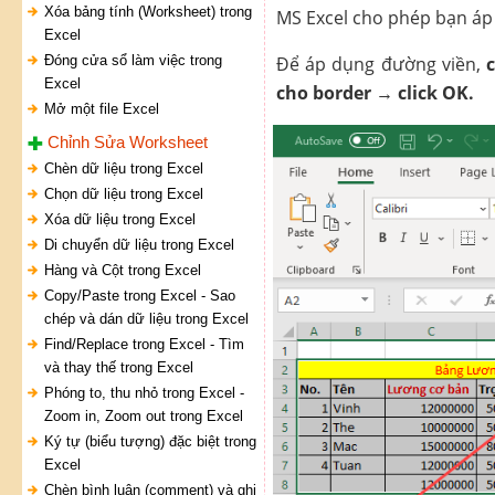
Xóa bảng tính (Worksheet) trong
MS Excel cho phép bạn áp 
Excel
Đóng cửa sổ làm việc trong
Để áp dụng đường viền,
Excel
cho border → click OK.
Mở một file Excel
Chỉnh Sửa Worksheet
Chèn dữ liệu trong Excel
Chọn dữ liệu trong Excel
Xóa dữ liệu trong Excel
Di chuyển dữ liệu trong Excel
Hàng và Cột trong Excel
Copy/Paste trong Excel - Sao
chép và dán dữ liệu trong Excel
Find/Replace trong Excel - Tìm
và thay thế trong Excel
Phóng to, thu nhỏ trong Excel -
Zoom in, Zoom out trong Excel
Ký tự (biểu tượng) đặc biệt trong
Excel
Chèn bình luận (comment) và ghi