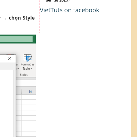
đến tết 2026?
VietTuts on facebook
r → chọn Style