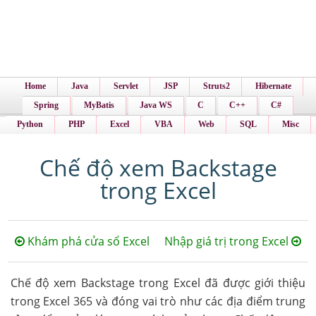
Home
Java
Servlet
JSP
Struts2
Hibernate
Spring
MyBatis
Java WS
C
C++
C#
Python
PHP
Excel
VBA
Web
SQL
Misc
Chế độ xem Backstage
trong Excel
Khám phá cửa sổ Excel
Nhập giá trị trong Excel
Chế độ xem Backstage trong Excel đã được giới thiệu
trong Excel 365 và đóng vai trò như các địa điểm trung