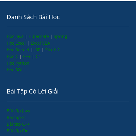
Danh Sách Bài Học
Học Java
|
Hibernate
|
Spring
Học Excel
|
Excel VBA
Học Servlet
|
JSP
|
Struts2
Học C
|
C++
|
C#
Học Python
Học SQL
Bài Tập Có Lời Giải
Bài tập Java
Bài tập C
Bài tập C++
Bài tập C#