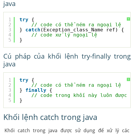
java
1
try
{  
?
2
// code có thể ném ra ngoại lệ
3
} 
catch
(Exception_class_Name ref) {
4
// code xử lý ngoại lệ
5
}  
Cú pháp của khối lệnh try-finally trong
java
1
try
{  
?
2
// code có thể ném ra ngoại lệ
3
} 
finally
{
4
// code trong khối này luôn được t
5
}  
Khối lệnh catch trong java
Khối catch trong java được sử dụng để xử lý các