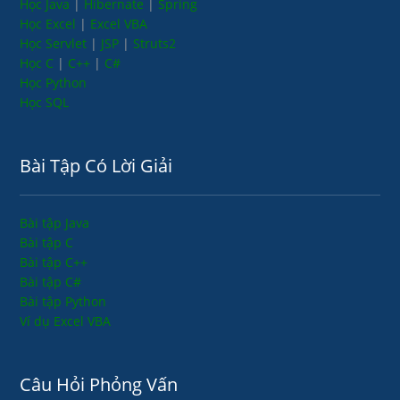
Học Java
|
Hibernate
|
Spring
Học Excel
|
Excel VBA
Học Servlet
|
JSP
|
Struts2
Học C
|
C++
|
C#
Học Python
Học SQL
Bài Tập Có Lời Giải
Bài tập Java
Bài tập C
Bài tập C++
Bài tập C#
Bài tập Python
Ví dụ Excel VBA
Câu Hỏi Phỏng Vấn