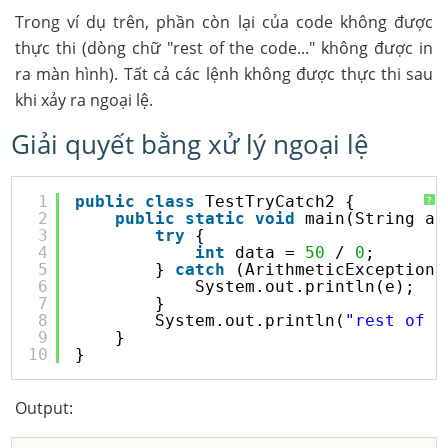
Trong ví dụ trên, phần còn lại của code không được
thực thi (dòng chữ "rest of the code..." không được in
ra màn hình). Tất cả các lệnh không được thực thi sau
khi xảy ra ngoại lệ.
Giải quyết bằng xử lý ngoại lệ
1
public
class
TestTryCatch2 {
?
2
public
static
void
main(String ar
3
try
{
4
int
data = 
50
/ 
0
;
5
} 
catch
(ArithmeticException 
6
System.out.println(e);
7
}
8
System.out.println(
"rest of t
9
}
10
}
Output: