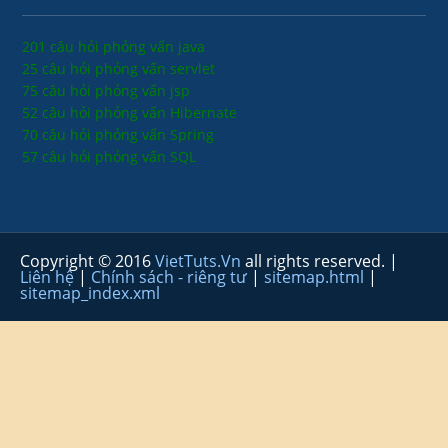
201 câu hỏi phỏng vấn java
25 câu hỏi phỏng vấn servlet
75 câu hỏi phỏng vấn jsp
52 câu hỏi phỏng vấn Hibernate
70 câu hỏi phỏng vấn Spring
57 câu hỏi phỏng vấn SQL
Copyright © 2016
VietTuts.Vn
all rights reserved. |
Liên hệ
|
Chính sách - riêng tư
|
sitemap.html
|
sitemap_index.xml