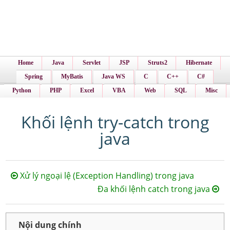
Home
Java
Servlet
JSP
Struts2
Hibernate
Spring
MyBatis
Java WS
C
C++
C#
Python
PHP
Excel
VBA
Web
SQL
Misc
Khối lệnh try-catch trong
java
Xử lý ngoại lệ (Exception Handling) trong java
Đa khối lệnh catch trong java
Nội dung chính