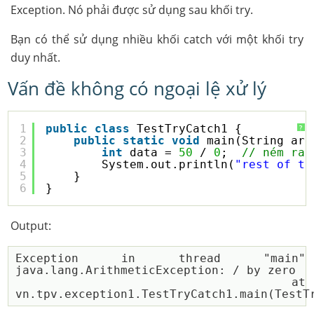
Exception. Nó phải được sử dụng sau khối try.
Bạn có thể sử dụng nhiều khối catch với một khối try
duy nhất.
Vấn đề không có ngoại lệ xử lý
1
public
class
TestTryCatch1 {
?
2
public
static
void
main(String arg
3
int
data = 
50
/ 
0
;  
// ném ra 
4
System.out.println(
"rest of th
5
}
6
}
Output:
Exception in thread "main" 
java.lang.ArithmeticException: / by zero

 at 