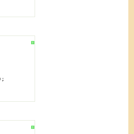
?
);
?