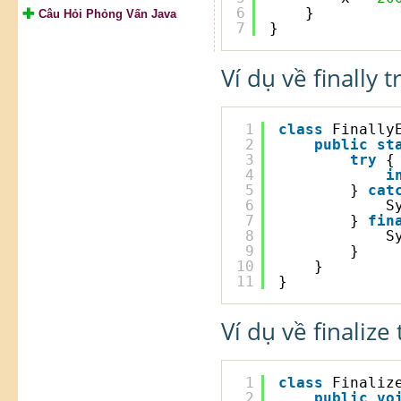
6
}
Câu Hỏi Phỏng Vấn Java
7
} 
Ví dụ về finally 
1
class
Finally
2
public
st
3
try
{
4
i
5
} 
cat
6
S
7
} 
fin
8
S
9
}
10
}
11
}  
Ví dụ về finalize
1
class
Finaliz
2
public
vo