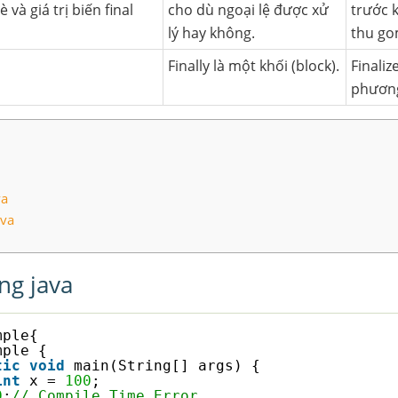
và giá trị biến final
cho dù ngoại lệ được xử
trước 
lý hay không.
thu go
Finally là một khối (block).
Finaliz
phương
va
ava
ong java
mple{  
mple {
tic
void
main(String[] args) {
int
x = 
100
;
0
;
// Compile Time Error