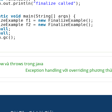
m.out.println(
"finalize called"
);
atic
void
main(String[] args) {
izeExample f1 = 
new
FinalizeExample();
izeExample f2 = 
new
FinalizeExample();
null
;
null
;
m.gc();
w và throws trong java
Exception handling với overriding phương thứ