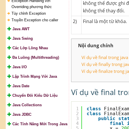
Exception Handling với
không thể được ghi đè 
Overriding phương thức
không thể thay đổi.
Tùy chỉnh Exception
Truyền Exception cho caller
2)
Final là một từ khóa.
Java AWT
Java Swing
Nội dung chính
Các Lớp Lồng Nhau
Ví dụ về final trong java
Đa Luồng (Multithreading)
Ví dụ về finally trong ja
Java I/O
Ví dụ về finalize trong j
Lập Trình Mạng Với Java
Java Date
Ví dụ về final tr
Chuyển Đối Kiểu Dữ Liệu
Java Collections
1
class
FinalExa
2
class
FinalExa
Java JDBC
3
public
sta
4
final
Các Tính Năng Mới Trong Java
5
x = 
20