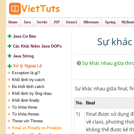
Tự Học Lập Tr
VietTu
Home
Java
Servlet
JSP
Struts2
Hibernate
Spring
MyBati
Java Cơ Bản
Sự khác 
Các Khái Niệm Java OOPs
Java String
Sự khác nhau giữa thro
Xử lý Ngoại Lệ
Exception là gì?
Khối lệnh try-catch
Đa khối lệnh catch
Sự khác nhau giữa final, fi
Khối lệnh try lồng nhau
Khối lệnh finally
No.
final
Từ khóa throw
1)
Final được sử dụng đ
Từ khóa throws
về class, phương thức
Throw với Throws
Final vs Finally vs Finalize
không thể được kế th