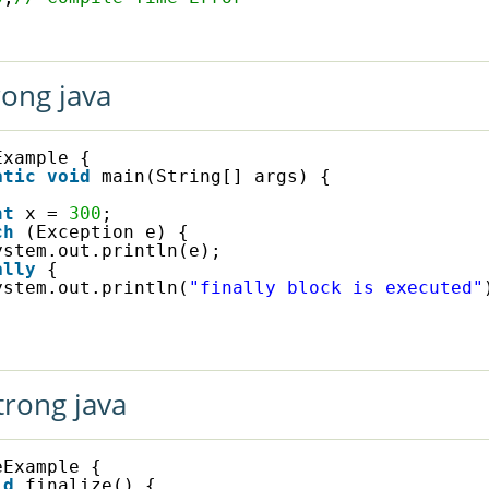
trong java
Example {
atic
void
main(String[] args) {
nt
x = 
300
;
ch
(Exception e) {
ystem.out.println(e);
ally
{
ystem.out.println(
"finally block is executed"
 trong java
eExample {
id
finalize() {