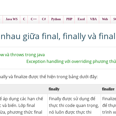
ình Online
ts
s
Java WS
C
C++
C#
Python
PHP
Excel
VBA
Web
S
nhau giữa final, finally và final
w và throws trong java
Exception handling với overriding phương thứ
nally và finalize được thể hiện trong bảng dưới đây:
finally
finalize
ể áp dụng các hạn chế
Finally được sử dụng để
Finali
 và biến. Lớp final
thực thi code quan trọng,
để thự
ừa, phương thức final
nó luôn được thực thi
trình x