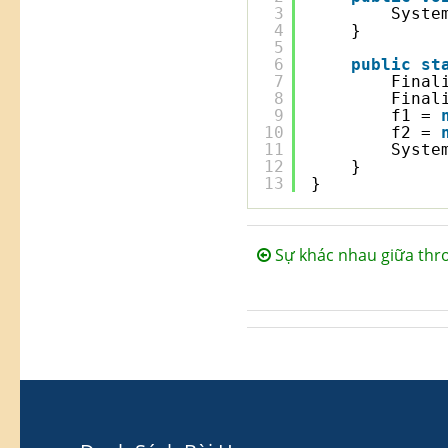
3
Syste
4
}
5
6
public
st
7
Final
8
Final
9
f1 = 
10
f2 = 
11
Syste
12
}
13
}
Sự khác nhau giữa thro