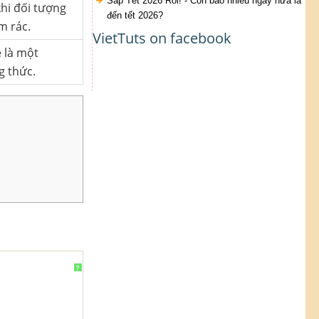
Sắp Tết 2026 Rồi! - Còn bao nhiêu ngày nữa là
khi đối tượng
đến tết 2026?
m rác.
VietTuts on facebook
e là một
 thức.
?