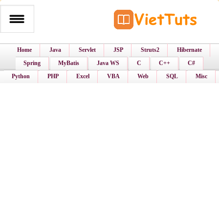
Home
Java
Servlet
JSP
Struts2
Hibernate
Spring
MyBatis
Java WS
C
C++
C#
Python
PHP
Excel
VBA
Web
SQL
Misc