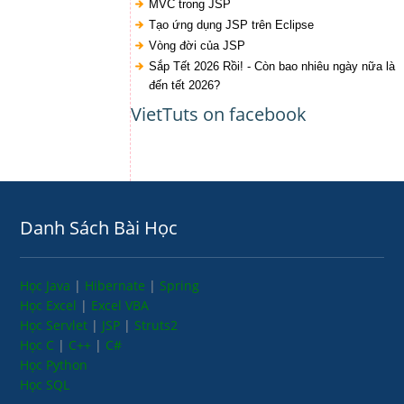
MVC trong JSP
Tạo ứng dụng JSP trên Eclipse
Vòng đời của JSP
Sắp Tết 2026 Rồi! - Còn bao nhiêu ngày nữa là
đến tết 2026?
VietTuts on facebook
Danh Sách Bài Học
Học Java
|
Hibernate
|
Spring
Học Excel
|
Excel VBA
Học Servlet
|
JSP
|
Struts2
Học C
|
C++
|
C#
Học Python
Học SQL