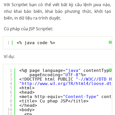
Với Scriptlet bạn có thể viết bất kỳ câu lệnh java nào,
như khai báo biến, khai báo phương thức, khởi tạo
biến, in dữ liệu ra trình duyệt.
Cú pháp của JSP Scriptlet:
1
<% java code %>
?
Ví dụ:
1
<%@ page language=
"java"
contentType=
?
2
pageEncoding=
"UTF-8"
%>
3
<!DOCTYPE html PUBLIC 
"-//W3C//DTD HT
4
"
http://www.w3.org/TR/html4/loose.dtd
5
<html>
6
<head>
7
<meta http-equiv=
"Content-Type"
conte
8
<title> Cu phap JSP</title>
9
</head>
10
<body>
11
<p>