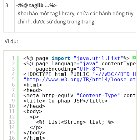
3
<%@ taglib ...%>
Khai báo một tag library, chứa các hành động tùy
chỉnh, được sử dụng trong trang.
Ví dụ:
1
<%@ page 
import
=
"java.util.List"
%>
?
2
<%@ page language=
"java"
contentType=
3
pageEncoding=
"UTF-8"
%>
4
<!DOCTYPE html PUBLIC 
"-//W3C//DTD HT
5
"
http://www.w3.org/TR/html4/loose.dtd
6
<html>
7
<head>
8
<meta http-equiv=
"Content-Type"
conte
9
<title> Cu phap JSP</title>
10
</head>
11
<body>
12
<p>
13
<%! List<String> list; %>
14
</p>
15
</body>
16
</html>