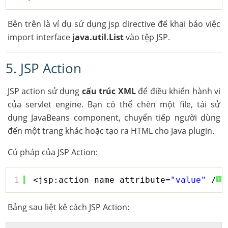
Bên trên là ví dụ sử dụng jsp directive để khai báo việc
import interface
java.util.List
vào tệp JSP.
5. JSP Action
JSP action sử dụng
cấu trúc XML
để điều khiển hành vi
của servlet engine. Bạn có thể chèn một file, tái sử
dụng JavaBeans component, chuyển tiếp người dùng
đến một trang khác hoặc tạo ra HTML cho Java plugin.
Cú pháp của JSP Action:
1
<jsp:action_name attribute=
"value"
/>
?
Bảng sau liệt kê cách JSP Action: