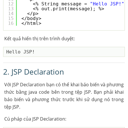
12
<% String message = 
"Hello JSP!"
;
13
<% out.print(message); %>
14
</p>
15
</body>
16
</html>
Kết quả hiển thị trên trình duyệt:
2. JSP Declaration
Với JSP Declaration bạn có thể khai báo biến và phương
thức bằng java code bên trong tệp JSP. Bạn phải khai
báo biến và phương thức trước khi sử dụng nó trong
tệp JSP.
Cú pháp của JSP Declaration: