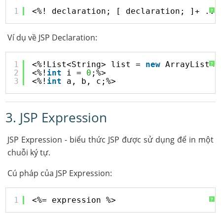
1
<%! declaration; [ declaration; ]+ ...
?
Ví dụ về JSP Declaration:
1
<%!List<String> list = 
new
ArrayList<S
?
2
<%!
int
i = 
0
;%>
3
<%!
int
a, b, c;%>
3. JSP Expression
JSP Expression - biểu thức JSP được sử dụng để in một
chuỗi ký tự.
Cú pháp của JSP Expression:
1
<%= expression %>
?