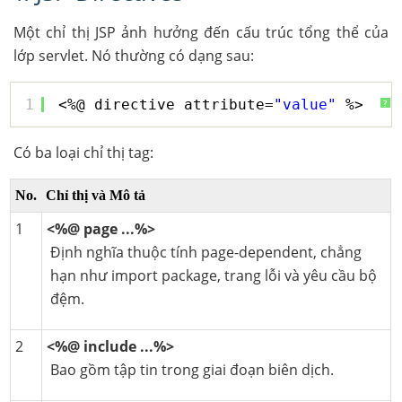
Một chỉ thị JSP ảnh hưởng đến cấu trúc tổng thể của
lớp servlet. Nó thường có dạng sau:
1
<%@ directive attribute=
"value"
%>
?
Có ba loại chỉ thị tag:
No.
Chỉ thị và Mô tả
1
<%@ page ...%>
Định nghĩa thuộc tính page-dependent, chẳng
hạn như import package, trang lỗi và yêu cầu bộ
đệm.
2
<%@ include ...%>
Bao gồm tập tin trong giai đoạn biên dịch.