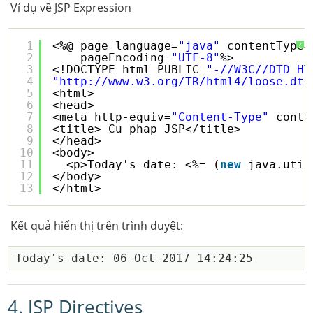
Ví dụ về JSP Expression
1
<%@ page language=
"java"
contentType=
?
2
pageEncoding=
"UTF-8"
%>
3
<!DOCTYPE html PUBLIC 
"-//W3C//DTD HT
4
"
http://www.w3.org/TR/html4/loose.dtd
5
<html>
6
<head>
7
<meta http-equiv=
"Content-Type"
conte
8
<title> Cu phap JSP</title>
9
</head>
10
<body>
11
<p>Today's date: <%= (
new
java.util
12
</body>
13
</html>
Kết quả hiển thị trên trình duyệt:
4. JSP Directives