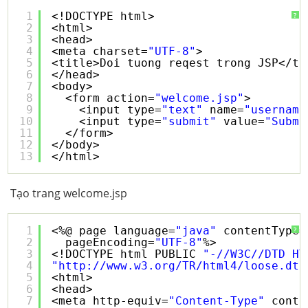
1
<!DOCTYPE html>
?
2
<html>
3
<head>
4
<meta charset=
"UTF-8"
>
5
<title>Doi tuong reqest trong JSP</ti
6
</head>
7
<body>
8
<form action=
"welcome.jsp"
>
9
<input type=
"text"
name=
"username
10
<input type=
"submit"
value=
"Submi
11
</form>
12
</body>
13
</html>
Tạo trang welcome.jsp
1
<%@ page language=
"java"
contentType=
?
2
pageEncoding=
"UTF-8"
%>
3
<!DOCTYPE html PUBLIC 
"-//W3C//DTD HT
4
"
http://www.w3.org/TR/html4/loose.dtd
5
<html>
6
<head>
7
<meta http-equiv=
"Content-Type"
conte