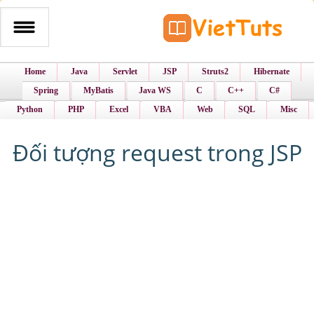
Home
Java
Servlet
JSP
Struts2
Hibernate
Spring
MyBatis
Java WS
C
C++
C#
Python
PHP
Excel
VBA
Web
SQL
Misc
Đối tượng request trong JSP