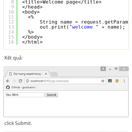
8
<title>Welcome page</title>
9
</head>
10
<body>
11
<%
12
String name = request.getParame
13
out.print(
"welcome "
+ name);
14
%>
15
</body>
16
</html>
Kết quả:
click Submit.