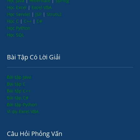
Học Java
|
Hibernate
|
Spring
Học Excel
|
Excel VBA
Học Servlet
|
JSP
|
Struts2
Học C
|
C++
|
C#
Học Python
Học SQL
Bài Tập Có Lời Giải
Bài tập Java
Bài tập C
Bài tập C++
Bài tập C#
Bài tập Python
Ví dụ Excel VBA
Câu Hỏi Phỏng Vấn