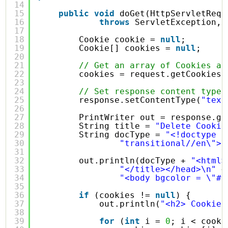
14
15
public
void
doGet(HttpServletRequ
16
throws
ServletException, 
17
18
Cookie cookie = 
null
;
19
Cookie[] cookies = 
null
;
20
21
// Get an array of Cookies as
22
cookies = request.getCookies(
23
24
// Set response content type
25
response.setContentType(
"text
26
27
PrintWriter out = response.ge
28
String title = 
"Delete Cookie
29
String docType = 
"<!doctype h
30
"transitional//en\">\
31
32
out.println(docType + 
"<html>
33
"</title></head>\n"
+
34
"<body bgcolor = \"#f
35
36
if
(cookies != 
null
) {
37
out.println(
"<h2> Cookies
38
39
for
(
int
i = 
0
; i < cooki