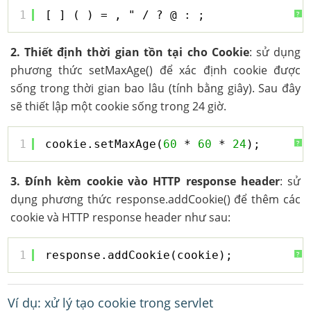
1
[ ] ( ) = , " / ? @ : ;
?
2. Thiết định thời gian tồn tại cho Cookie
: sử dụng
phương thức setMaxAge() để xác định cookie được
sống trong thời gian bao lâu (tính bằng giây). Sau đây
sẽ thiết lập một cookie sống trong 24 giờ.
1
cookie.setMaxAge(
60
* 
60
* 
24
); 
?
3. Đính kèm cookie vào HTTP response header
: sử
dụng phương thức response.addCookie() để thêm các
cookie và HTTP response header như sau:
1
response.addCookie(cookie);
?
Ví dụ: xử lý tạo cookie trong servlet