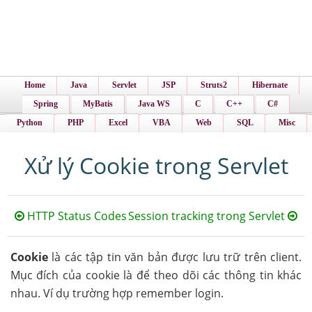
Home
Java
Servlet
JSP
Struts2
Hibernate
Spring
MyBatis
Java WS
C
C++
C#
Python
PHP
Excel
VBA
Web
SQL
Misc
Xử lý Cookie trong Servlet
HTTP Status Codes
Session tracking trong Servlet
Cookie
là các tập tin văn bản được lưu trữ trên client.
Mục đích của cookie là để theo dõi các thông tin khác
nhau. Ví dụ trường hợp remember login.