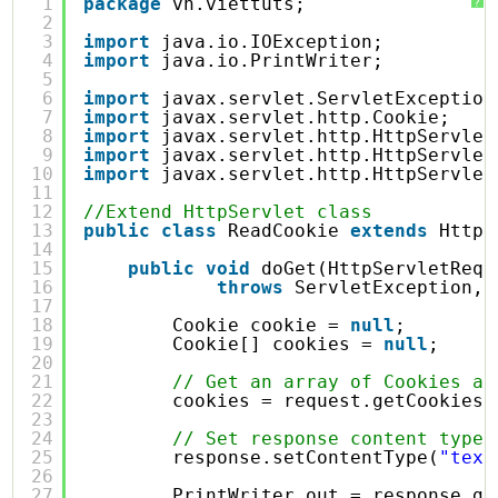
1
package
vn.viettuts;
?
2
3
import
java.io.IOException;
4
import
java.io.PrintWriter;
5
6
import
javax.servlet.ServletException
7
import
javax.servlet.http.Cookie;
8
import
javax.servlet.http.HttpServlet
9
import
javax.servlet.http.HttpServlet
10
import
javax.servlet.http.HttpServlet
11
12
//Extend HttpServlet class
13
public
class
ReadCookie 
extends
HttpS
14
15
public
void
doGet(HttpServletRequ
16
throws
ServletException, 
17
18
Cookie cookie = 
null
;
19
Cookie[] cookies = 
null
;
20
21
// Get an array of Cookies as
22
cookies = request.getCookies(
23
24
// Set response content type
25
response.setContentType(
"text
26
27
PrintWriter out = response.ge