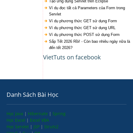
Tạo ứng dụng Servlet trên Eclipse
Ví dụ đọc tất cả Parameters của Form trong
Servlet
Ví dụ phương thức GET sử dụng Form
Ví dụ phương thức GET sử dụng URL
Ví dụ phương thức POST sử dụng Form
Sắp Tết 2026 Rồi! - Còn bao nhiêu ngày nữa là
đến tết 2026?
VietTuts on facebook
Danh Sách Bài Học
Học Java
|
Hibernate
|
Spring
Học Excel
|
Excel VBA
Học Servlet
|
JSP
|
Struts2