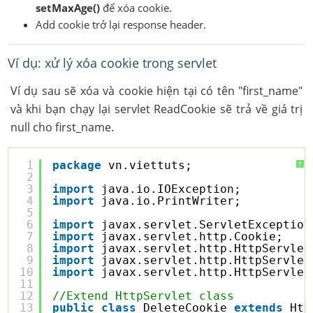
setMaxAge()
để xóa cookie.
Add cookie trở lại response header.
Ví dụ: xử lý xóa cookie trong servlet
Ví dụ sau sẽ xóa và cookie hiện tại có tên "first_name"
và khi bạn chạy lại servlet ReadCookie sẽ trả về giá trị
null cho first_name.
1
package
vn.viettuts;
?
2
3
import
java.io.IOException;
4
import
java.io.PrintWriter;
5
6
import
javax.servlet.ServletException
7
import
javax.servlet.http.Cookie;
8
import
javax.servlet.http.HttpServlet
9
import
javax.servlet.http.HttpServlet
10
import
javax.servlet.http.HttpServlet
11
12
//Extend HttpServlet class
13
public
class
DeleteCookie 
extends
Htt