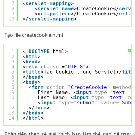
7
<
servlet-mapping
>
8
<
servlet-name
>CreateCookie</
servl
9
<
url-pattern
>/CreateCookie</
url-p
10
</
servlet-mapping
>
Tạo file createcookie.html
1
<!
DOCTYPE
html>
?
2
<
html
>
3
<
head
>
4
<
meta
charset
=
"UTF-8"
>
5
<
title
>Tao Cookie trong Servlet</
titl
6
</
head
>
7
<
body
>
8
<
form
action
=
"CreateCookie"
method
=
9
First Name: <
input
type
=
"text"
n
10
Last Name: <
input
type
=
"text"
na
11
<
input
type
=
"submit"
value
=
"Subm
12
</
form
>
13
</
body
>
14
</
html
>
Phần tiếp theo sẽ giải thích bạn làm thế nào để truy