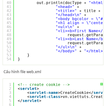
40
out.println(docType + 
"<html>
41
"<head>"
+ 
42
"<title>"
+ title + 
"
43
"</head>\n"
+
44
"<body bgcolor = \"#f
45
"<h1 align = \"center
46
"<ul>\n"
+
47
"<li><b>First Name</b
48
request.getParam
49
"<li><b>Last Name</b>
50
request.getParam
51
"</ul>\n"
+
52
"</body>"
+ 
"</html>"
53
}
54
}
Cấu hình file web.xml
1
<!-- create cookie -->
?
2
<
servlet
>
3
<
servlet-name
>CreateCookie</
servl
4
<
servlet-class
>vn.viettuts.Create
5
</
servlet
>
6