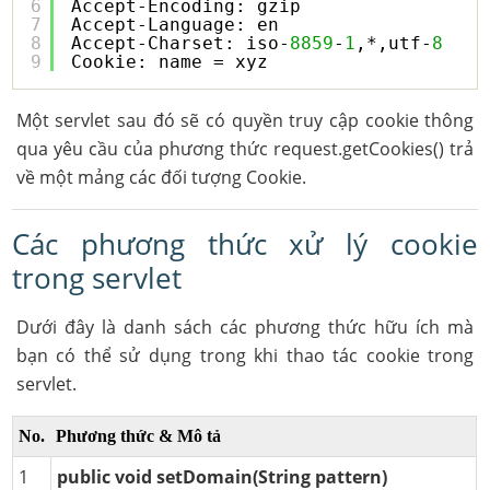
6
Accept-Encoding: gzip
7
Accept-Language: en
8
Accept-Charset: iso-
8859
-
1
,*,utf-
8
9
Cookie: name = xyz
Một servlet sau đó sẽ có quyền truy cập cookie thông
qua yêu cầu của phương thức request.getCookies() trả
về một mảng các đối tượng Cookie.
Các phương thức xử lý cookie
trong servlet
Dưới đây là danh sách các phương thức hữu ích mà
bạn có thể sử dụng trong khi thao tác cookie trong
servlet.
No.
Phương thức & Mô tả
1
public void setDomain(String pattern)