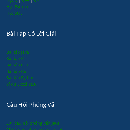
Học C
|
C++
|
C#
Học Python
Học SQL
Bài Tập Có Lời Giải
Bài tập Java
Bài tập C
Bài tập C++
Bài tập C#
Bài tập Python
Ví dụ Excel VBA
Câu Hỏi Phỏng Vấn
201 câu hỏi phỏng vấn java
25 câu hỏi phỏng vấn servlet