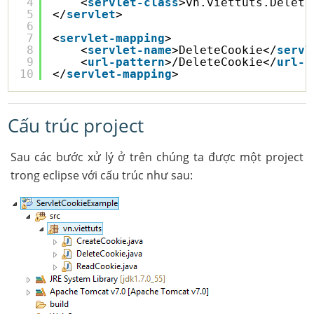
4
<
servlet-class
>vn.viettuts.Delete
5
</
servlet
>
6
7
<
servlet-mapping
>
8
<
servlet-name
>DeleteCookie</
servl
9
<
url-pattern
>/DeleteCookie</
url-p
10
</
servlet-mapping
>
Cấu trúc project
Sau các bước xử lý ở trên chúng ta được một project
trong eclipse với cấu trúc như sau: