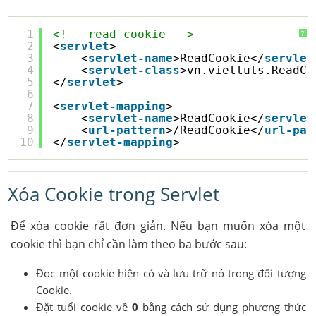
1
<!-- read cookie -->
?
2
<
servlet
>
3
<
servlet-name
>ReadCookie</
servlet
4
<
servlet-class
>vn.viettuts.ReadCo
5
</
servlet
>
6
7
<
servlet-mapping
>
8
<
servlet-name
>ReadCookie</
servlet
9
<
url-pattern
>/ReadCookie</
url-pat
10
</
servlet-mapping
>
Xóa Cookie trong Servlet
Để xóa cookie rất đơn giản. Nếu bạn muốn xóa một
cookie thì bạn chỉ cần làm theo ba bước sau:
Đọc một cookie hiện có và lưu trữ nó trong đối tượng
Cookie.
Đặt tuổi cookie về
0
bằng cách sử dụng phương thức