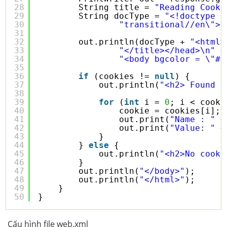
28
String title = 
"Reading Cooki
29
String docType = 
"<!doctype h
30
"transitional//en\">\
31
32
out.println(docType + 
"<html>
33
"</title></head>\n"
+
34
"<body bgcolor = \"#f
35
36
if
(cookies != 
null
) {
37
out.println(
"<h2> Found C
38
39
for
(
int
i = 
0
; i < cooki
40
cookie = cookies[i];
41
out.print(
"Name : "
+
42
out.print(
"Value: "
+
43
}
44
} 
else
{
45
out.println(
"<h2>No cooki
46
}
47
out.println(
"</body>"
);
48
out.println(
"</html>"
);
49
}
50
}
Cấu hình file web.xml