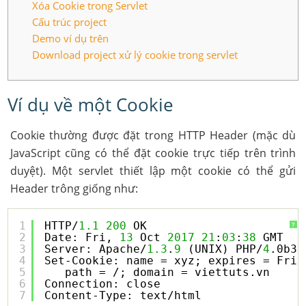
Xóa Cookie trong Servlet
Cấu trúc project
Demo ví dụ trên
Download project xử lý cookie trong servlet
Ví dụ về một Cookie
Cookie thường được đặt trong HTTP Header (mặc dù
JavaScript cũng có thể đặt cookie trực tiếp trên trình
duyệt). Một servlet thiết lập một cookie có thể gửi
Header trông giống như:
1
HTTP/
1.1
200
OK
?
2
Date: Fri, 
13
Oct 
2017
21
:
03
:
38
GMT
3
Server: Apache/
1.3
.
9
(UNIX) PHP/
4
.0b3
4
Set-Cookie: name = xyz; expires = Frid
5
path = /; domain = viettuts.vn
6
Connection: close
7
Content-Type: text/html