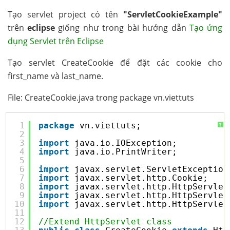
Tạo servlet project có tên
"ServletCookieExample"
trên
eclipse
giống như trong bài hướng dẫn
Tạo ứng
dụng Servlet trên Eclipse
Tạo servlet CreateCookie để đặt các cookie cho
first_name và last_name.
File: CreateCookie.java trong package vn.viettuts
1
package
vn.viettuts;
?
2
3
import
java.io.IOException;
4
import
java.io.PrintWriter;
5
6
import
javax.servlet.ServletException
7
import
javax.servlet.http.Cookie;
8
import
javax.servlet.http.HttpServlet
9
import
javax.servlet.http.HttpServlet
10
import
javax.servlet.http.HttpServlet
11
12
//Extend HttpServlet class