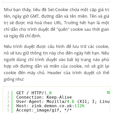
Như bạn thấy, tiêu đề Set-Cookie chứa một cặp giá trị
tên, ngày giờ GMT, đường dẫn và tên miền. Tên và giá
trị sẽ được mã hoá theo URL. Trường hết hạn là một
chỉ dẫn cho trình duyệt để "quên" cookie sau thời gian
và ngày đã chỉ định.
Nếu trình duyệt được cấu hình để lưu trữ các cookie,
nó sẽ lưu giữ thông tin này cho đến ngày hết hạn. Nếu
người dùng chỉ trình duyệt vào bất kỳ trang nào phù
hợp với đường dẫn và miền của cookie, nó sẽ gửi lại
cookie đến máy chủ. Header của trình duyệt có thể
giống như:
1
GET / HTTP/
1.0
?
2
Connection: Keep-Alive
3
User-Agent: Mozilla/
4.6
(X11; I; Linux
4
Host: zink.demon.co.uk:
1126
5
Accept: image/gif, */*