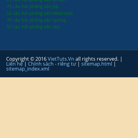
75 câu hỏi phỏng vấn jsp
52 câu hỏi phỏng vấn Hibernate
70 câu hỏi phỏng vấn Spring
57 câu hỏi phỏng vấn SQL
Copyright © 2016
VietTuts.Vn
all rights reserved. |
Liên hệ
|
Chính sách - riêng tư
|
sitemap.html
|
sitemap_index.xml