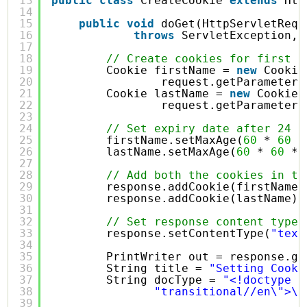
13
public
class
CreateCookie 
extends
Htt
14
15
public
void
doGet(HttpServletRequ
16
throws
ServletException, 
17
18
// Create cookies for first a
19
Cookie firstName = 
new
Cookie
20
request.getParameter(
21
Cookie lastName = 
new
Cookie(
22
request.getParameter(
23
24
// Set expiry date after 24 H
25
firstName.setMaxAge(
60
* 
60
*
26
lastName.setMaxAge(
60
* 
60
* 
27
28
// Add both the cookies in th
29
response.addCookie(firstName)
30
response.addCookie(lastName);
31
32
// Set response content type
33
response.setContentType(
"text
34
35
PrintWriter out = response.ge
36
String title = 
"Setting Cooki
37
String docType = 
"<!doctype h
38
"transitional//en\">\n
39