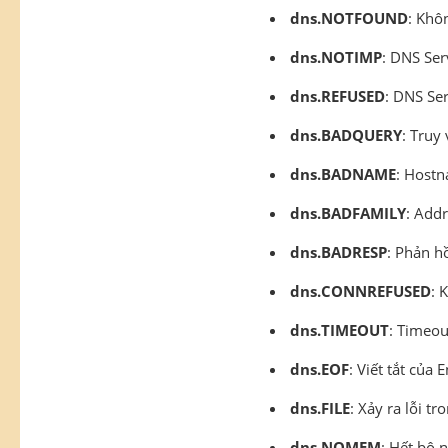
dns.NOTFOUND
: Khô
dns.NOTIMP
: DNS Ser
dns.REFUSED
: DNS Ser
dns.BADQUERY
: Truy
dns.BADNAME
: Hostn
dns.BADFAMILY
: Add
dns.BADRESP
: Phản h
dns.CONNREFUSED
: 
dns.TIMEOUT
: Timeou
dns.EOF
: Viết tắt của E
dns.FILE
: Xảy ra lỗi tro
dns.NOMEM
: Hết bộ 