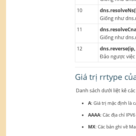
10
dns.resolveNs(
Giống như dns.r
11
dns.resolveCn
Giống như dns.r
12
dns.reverse(ip,
Đảo ngược việc
Giá trị rrtype c
Danh sách dưới liệt kê các
A
: Giá trị mặc định là c
AAAA
: Các địa chỉ IPV6
MX
: Các bản ghi về Ma