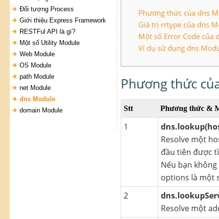
Đối tượng Process
Phương thức của dns Mo
Giới thiệu Express Framework
Giá trị rrtype của dns 
RESTFul API là gì?
Một số Error Code của 
Một số Utility Module
Ví dụ sử dụng dns Modu
Web Module
OS Module
path Module
Phương thức của
net Module
dns Module
Stt
Phương thức & M
domain Module
1
dns.lookup(hos
Resolve một hos
đầu tiên được t
Nếu bạn không c
options là một s
2
dns.lookupServ
Resolve một ad