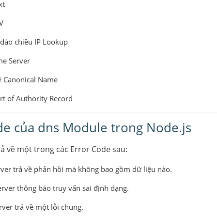
xt
V
 đảo chiều IP Lookup
me Server
về Canonical Name
tart of Authority Record
de của dns Module trong Node.js
rả về một trong các Error Code sau:
rver trả về phản hồi mà không bao gồm dữ liệu nào.
erver thông báo truy vấn sai định dạng.
rver trả về một lỗi chung.