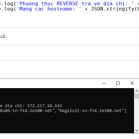
e.log(
'Phuong thuc REVERSE tra ve dia chi: '
e.log(
'Mang cac hostname: '
+ JSON.stringify(
uả: