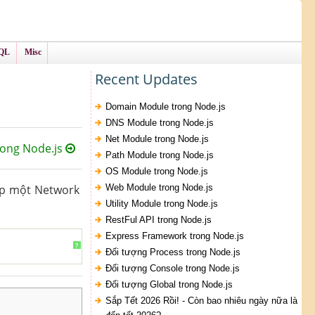
QL
Misc
Recent Updates
Domain Module trong Node.js
DNS Module trong Node.js
Net Module trong Node.js
ong Node.js
Path Module trong Node.js
OS Module trong Node.js
ấp một Network
Web Module trong Node.js
Utility Module trong Node.js
RestFul API trong Node.js
Express Framework trong Node.js
?
Đối tượng Process trong Node.js
Đối tượng Console trong Node.js
Đối tượng Global trong Node.js
Sắp Tết 2026 Rồi! - Còn bao nhiêu ngày nữa là