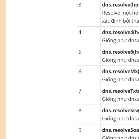
3
dns.resolve(hos
Resolve một hos
xác định bởi t
4
dns.resolve4(h
Giống như dns.r
5
dns.resolve6(h
Giống như dns.r
6
dns.resolveMx
Giống như dns.r
7
dns.resolveTxt
Giống như dns.r
8
dns.resolveSrv
Giống như dns.r
9
dns.resolveSoa
Giống như dns.r