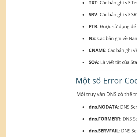
TXT
: Các bản ghi về Te
SRV
: Các bản ghi về SR
PTR
: Được sử dụng để
NS
: Các bản ghi về Na
CNAME
: Các bản ghi 
SOA
: Là viết tắt của S
Một số Error Co
Mỗi truy vẫn DNS có thể t
dns.NODATA
: DNS Se
dns.FORMERR
: DNS S
dns.SERVFAIL
: DNS Se