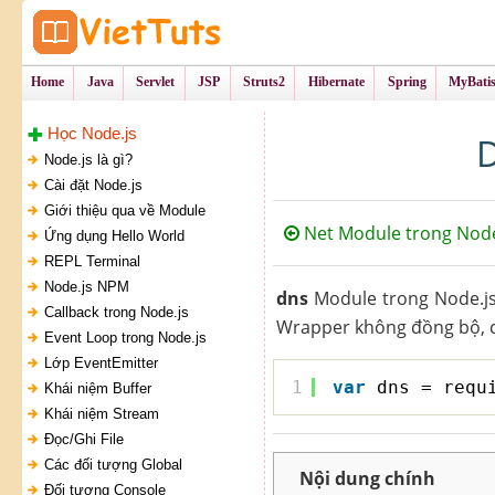
Tự Học Lập Tr
VietTu
Home
Java
Servlet
JSP
Struts2
Hibernate
Spring
MyBati
Học Node.js
D
Node.js là gì?
Cài đặt Node.js
Giới thiệu qua về Module
Net Module trong Node
Ứng dụng Hello World
REPL Terminal
Node.js NPM
dns
Module trong Node.j
Callback trong Node.js
Wrapper không đồng bộ, 
Event Loop trong Node.js
Lớp EventEmitter
1
var
dns = requ
Khái niệm Buffer
Khái niệm Stream
Đọc/Ghi File
Các đối tượng Global
Nội dung chính
Đối tượng Console