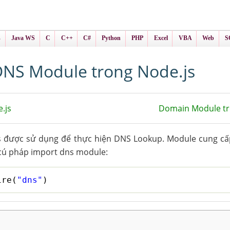
ình Online
ts
s
Java WS
C
C++
C#
Python
PHP
Excel
VBA
Web
S
NS Module trong Node.js
.js
Domain Module tr
s được sử dụng để thực hiện DNS Lookup. Module cung c
cú pháp import dns module:
ire(
"dns"
)