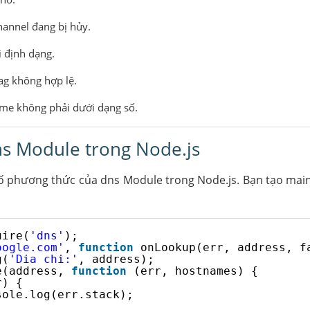
hannel đang bị hủy.
i định dạng.
lag không hợp lệ.
me không phải dưới dạng số.
ns Module trong Node.js
ố phương thức của dns Module trong Node.js. Bạn tạo main
uire(
'dns'
);
oogle.com'
, 
function
onLookup(err, address, f
g(
'Dia chi:'
, address);
e(address, 
function
(err, hostnames) {
r) {
sole.log(err.stack);