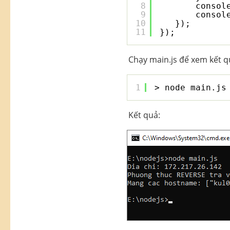
8
consol
9
consol
10
});  
11
});
Chạy main.js để xem kết q
1
> node main.js
Kết quả: