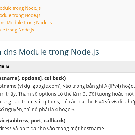
dule trong Node.js
Module trong Node.js
dns Module trong Node.js
le trong Node.js
 dns Module trong Node.js
ô tả
tname[, options], callback)
tname (ví dụ 'google.com') vào trong bản ghi A (IPv4) hoặc 
ìm thấy. Tham số options có thể là một đối tượng hoặc một
ung cấp tham số options, thì các địa chỉ IP v4 và v6 đều hợ
ố nguyên, thì nó phải là 4 hoặc 6.
ice(address, port, callback)
dress và port đã cho vào trong một hostname