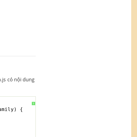
.js có nội dung
?
amily) {