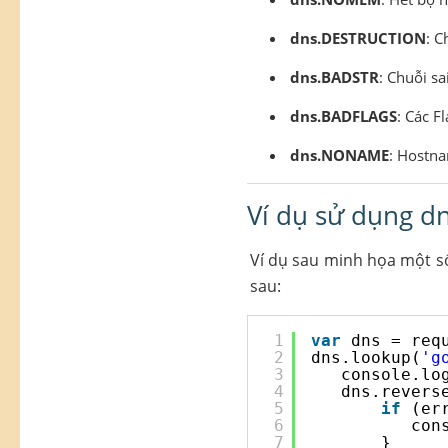
dns.DESTRUCTION
: C
dns.BADSTR
: Chuỗi sa
dns.BADFLAGS
: Các F
dns.NONAME
: Hostna
Ví dụ sử dụng d
Ví dụ sau minh họa một s
sau:
1
var
dns = req
2
dns.lookup(
'g
3
console.lo
4
dns.revers
5
if
(er
6
con
7
}   