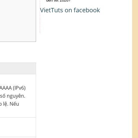
đến tết 2026?
VietTuts on facebook
AAAA (IPv6)
 số nguyên.
p lệ. Nếu