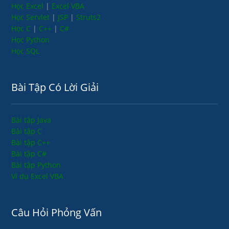
Học Excel
|
Excel VBA
Học Servlet
|
JSP
|
Struts2
Học C
|
C++
|
C#
Học Python
Học SQL
Bài Tập Có Lời Giải
Bài tập Java
Bài tập C
Bài tập C++
Bài tập C#
Bài tập Python
Ví dụ Excel VBA
Câu Hỏi Phỏng Vấn