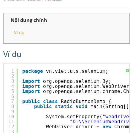
Nội dung chính
Ví dụ
Ví dụ
1
package
vn.viettuts.selenium;
?
2
3
import
org.openqa.selenium.By;
4
import
org.openqa.selenium.WebDriver;
5
import
org.openqa.selenium.chrome.Chr
6
7
public
class
RadioButtonDemo {
8
public
static
void
main(String[] 
9
10
System.setProperty(
"webdriver
11
"D:\\SeleniumWebdrive
12
WebDriver driver = 
new
Chrome
13