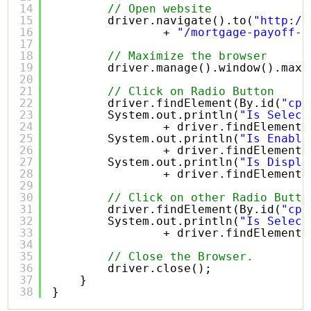
14
// Open website
15
driver.navigate().to(
"
http://
16
+ 
"/mortgage-payoff-c
17
18
// Maximize the browser
19
driver.manage().window().maxi
20
21
// Click on Radio Button
22
driver.findElement(By.id(
"cpa
23
System.out.println(
"Is Select
24
+ driver.findElement(
25
System.out.println(
"Is Enable
26
+ driver.findElement(
27
System.out.println(
"Is Displa
28
+ driver.findElement(
29
30
// Click on other Radio Butto
31
driver.findElement(By.id(
"cpa
32
System.out.println(
"Is Select
33
+ driver.findElement(
34
35
// Close the Browser.
36
driver.close();
37
}
38
}