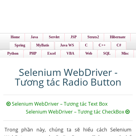
Home
Java
Servlet
JSP
Struts2
Hibernate
Spring
MyBatis
Java WS
C
C++
C#
Python
PHP
Excel
VBA
Web
SQL
Misc
Selenium WebDriver -
Tương tác Radio Button
Selenium WebDriver – Tương tác Text Box
Selenium WebDriver – Tương tác CheckBox
Trong phần này, chúng ta sẽ hiểu cách Selenium